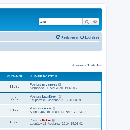
Otsi
Täiendatud otsing
Registreeru
Logi sisse
6 teemat •
1
. leht
1
-st
VAATAMISI
VIIMANE POSTITUS
V
Postitas
turvamees
V
11093
i
Neljapäev 07. Mai 2020, 19:48:05
i
a
m
V
Postitas
LauriKreen
V
5843
a
i
Laupäev 02. Jaanuar 2016, 11:59:01
a
n
i
e
a
m
V
Postitas
raskar
t
p
V
8122
a
i
Kolmapäev 15. Veebruar 2012, 20:23:02
o
a
n
i
s
a
e
a
m
t
V
Postitas
Katsa
t
p
V
19723
a
i
i
m
Laupäev 13. Veebruar 2010, 15:01:02
o
a
n
t
i
s
a
e
a
u