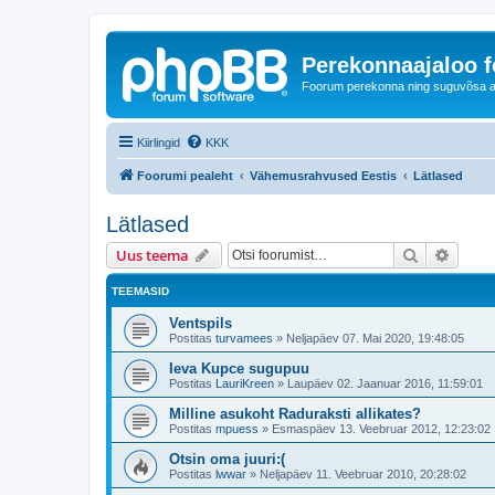
Perekonnaajaloo 
Foorum perekonna ning suguvõsa ajal
Kiirlingid
KKK
Foorumi pealeht
Vähemusrahvused Eestis
Lätlased
Lätlased
Otsi
Täiend
Uus teema
TEEMASID
Ventspils
Postitas
turvamees
»
Neljapäev 07. Mai 2020, 19:48:05
Ieva Kupce sugupuu
Postitas
LauriKreen
»
Laupäev 02. Jaanuar 2016, 11:59:01
Milline asukoht Raduraksti allikates?
Postitas
mpuess
»
Esmaspäev 13. Veebruar 2012, 12:23:02
Otsin oma juuri:(
Postitas
lwwar
»
Neljapäev 11. Veebruar 2010, 20:28:02