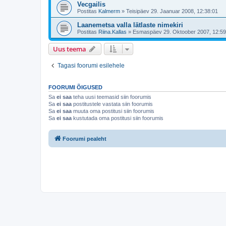
Vecgailis
Postitas
Kalmerm
»
Teisipäev 29. Jaanuar 2008, 12:38:01
Laanemetsa valla lätlaste nimekiri
Postitas
Riina.Kallas
»
Esmaspäev 29. Oktoober 2007, 12:59
Uus teema
Tagasi foorumi esilehele
FOORUMI ÕIGUSED
Sa
ei saa
teha uusi teemasid siin foorumis
Sa
ei saa
postitustele vastata siin foorumis
Sa
ei saa
muuta oma postitusi siin foorumis
Sa
ei saa
kustutada oma postitusi siin foorumis
Foorumi pealeht