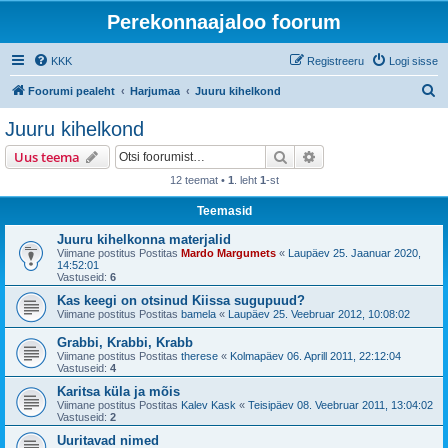
Perekonnaajaloo foorum
KKK
Registreeru
Logi sisse
O
Foorumi pealeht
Harjumaa
Juuru kihelkond
t
Juuru kihelkond
s
Otsi
Täiendatud otsing
Uus teema
i
12 teemat •
1
. leht
1
-st
Teemasid
Juuru kihelkonna materjalid
Viimane postitus Postitas
Mardo Margumets
«
Laupäev 25. Jaanuar 2020,
14:52:01
Vastuseid:
6
Kas keegi on otsinud Kiissa sugupuud?
Viimane postitus Postitas
bamela
«
Laupäev 25. Veebruar 2012, 10:08:02
Grabbi, Krabbi, Krabb
Viimane postitus Postitas
therese
«
Kolmapäev 06. Aprill 2011, 22:12:04
Vastuseid:
4
Karitsa küla ja mõis
Viimane postitus Postitas
Kalev Kask
«
Teisipäev 08. Veebruar 2011, 13:04:02
Vastuseid:
2
Uuritavad nimed