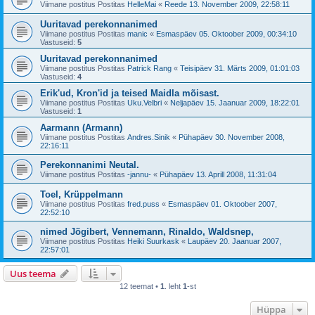
Viimane postitus Postitas
HelleMai
«
Reede 13. November 2009, 22:58:11
Uuritavad perekonnanimed
Viimane postitus Postitas
manic
«
Esmaspäev 05. Oktoober 2009, 00:34:10
Vastuseid:
5
Uuritavad perekonnanimed
Viimane postitus Postitas
Patrick Rang
«
Teisipäev 31. Märts 2009, 01:01:03
Vastuseid:
4
Erik'ud, Kron'id ja teised Maidla mõisast.
Viimane postitus Postitas
Uku.Velbri
«
Neljapäev 15. Jaanuar 2009, 18:22:01
Vastuseid:
1
Aarmann (Armann)
Viimane postitus Postitas
Andres.Sinik
«
Pühapäev 30. November 2008,
22:16:11
Perekonnanimi Neutal.
Viimane postitus Postitas
-jannu-
«
Pühapäev 13. Aprill 2008, 11:31:04
Toel, Krüppelmann
Viimane postitus Postitas
fred.puss
«
Esmaspäev 01. Oktoober 2007,
22:52:10
nimed Jõgibert, Vennemann, Rinaldo, Waldsnep,
Viimane postitus Postitas
Heiki Suurkask
«
Laupäev 20. Jaanuar 2007,
22:57:01
Uus teema
12 teemat •
1
. leht
1
-st
Hüppa