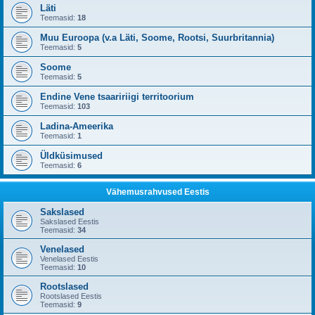
Läti
Teemasid:
18
Muu Euroopa (v.a Läti, Soome, Rootsi, Suurbritannia)
Teemasid:
5
Soome
Teemasid:
5
Endine Vene tsaaririigi territoorium
Teemasid:
103
Ladina-Ameerika
Teemasid:
1
Üldküsimused
Teemasid:
6
Vähemusrahvused Eestis
Sakslased
Sakslased Eestis
Teemasid:
34
Venelased
Venelased Eestis
Teemasid:
10
Rootslased
Rootslased Eestis
Teemasid:
9