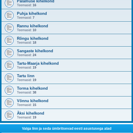
Palamuse kihelkond
Teemasid:
16
Puhja kihelkond
Teemasid:
7
Rannu kihelkond
Teemasid:
10
Rõngu kihelkond
Teemasid:
18
Sangaste kihelkond
Teemasid:
24
Tartu-Maarja kihelkond
Teemasid:
19
Tartu linn
Teemasid:
19
Torma kihelkond
Teemasid:
38
Võnnu kihelkond
Teemasid:
15
Äksi kihelkond
Teemasid:
19
Valga linn ja seda ümbritsevad eesti asustusega alad