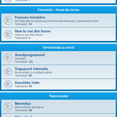
Teemasid:
7
Foorumist - About the forum
Foorumi korraldus
Korralduslikud küsimused foorumi ülesehitusest, kasutamisest jmt
Teemasid:
34
How to use this forum
How to use this forum
Teemasid:
4
Genealoogia ja arvuti
Arvutiprogrammid
Arvutiabi
Teemasid:
111
Sugupuud internetis
Anna teada, kui midagi valmis.
Teemasid:
68
Kasulikke linke
Teemasid:
99
Tegevusalad
Merendus
Meremehed, laevnikud
Teemasid:
48