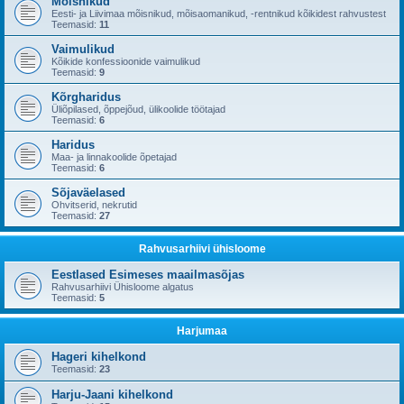
Mõisnikud
Eesti- ja Liivimaa mõisnikud, mõisaomanikud, -rentnikud kõikidest rahvustest
Teemasid:
11
Vaimulikud
Kõikide konfessioonide vaimulikud
Teemasid:
9
Kõrgharidus
Üliõpilased, õppejõud, ülikoolide töötajad
Teemasid:
6
Haridus
Maa- ja linnakoolide õpetajad
Teemasid:
6
Sõjaväelased
Ohvitserid, nekrutid
Teemasid:
27
Rahvusarhiivi ühisloome
Eestlased Esimeses maailmasõjas
Rahvusarhiivi Ühisloome algatus
Teemasid:
5
Harjumaa
Hageri kihelkond
Teemasid:
23
Harju-Jaani kihelkond