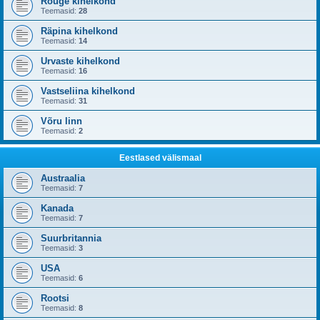
Rõuge kihelkond
Teemasid:
28
Räpina kihelkond
Teemasid:
14
Urvaste kihelkond
Teemasid:
16
Vastseliina kihelkond
Teemasid:
31
Võru linn
Teemasid:
2
Eestlased välismaal
Austraalia
Teemasid:
7
Kanada
Teemasid:
7
Suurbritannia
Teemasid:
3
USA
Teemasid:
6
Rootsi
Teemasid:
8