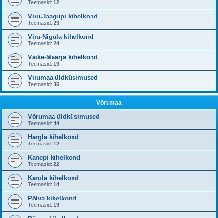
Teemasid:
12
Viru-Jaagupi kihelkond
Teemasid:
23
Viru-Nigula kihelkond
Teemasid:
24
Väike-Maarja kihelkond
Teemasid:
19
Virumaa üldküsimused
Teemasid:
35
Võrumaa
Võrumaa üldküsimused
Teemasid:
44
Hargla kihelkond
Teemasid:
12
Kanepi kihelkond
Teemasid:
22
Karula kihelkond
Teemasid:
14
Põlva kihelkond
Teemasid:
19