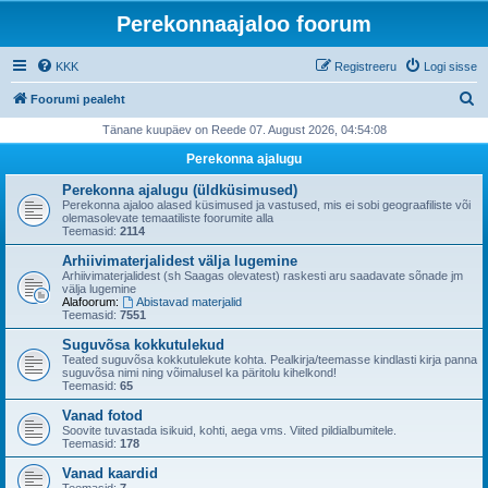
Perekonnaajaloo foorum
KKK
Registreeru
Logi sisse
O
Foorumi pealeht
t
Tänane kuupäev on Reede 07. August 2026, 04:54:08
s
Perekonna ajalugu
i
Perekonna ajalugu (üldküsimused)
Perekonna ajaloo alased küsimused ja vastused, mis ei sobi geograafiliste või
olemasolevate temaatiliste foorumite alla
Teemasid:
2114
Arhiivimaterjalidest välja lugemine
Arhiivimaterjalidest (sh Saagas olevatest) raskesti aru saadavate sõnade jm
välja lugemine
Alafoorum:
Abistavad materjalid
Teemasid:
7551
Suguvõsa kokkutulekud
Teated suguvõsa kokkutulekute kohta. Pealkirja/teemasse kindlasti kirja panna
suguvõsa nimi ning võimalusel ka päritolu kihelkond!
Teemasid:
65
Vanad fotod
Soovite tuvastada isikuid, kohti, aega vms. Viited pildialbumitele.
Teemasid:
178
Vanad kaardid