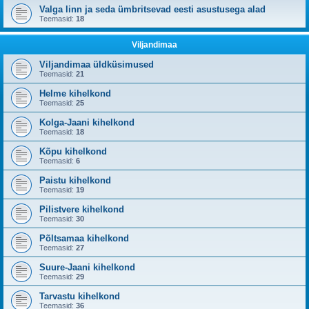
Valga linn ja seda ümbritsevad eesti asustusega alad
Teemasid:
18
Viljandimaa
Viljandimaa üldküsimused
Teemasid:
21
Helme kihelkond
Teemasid:
25
Kolga-Jaani kihelkond
Teemasid:
18
Kõpu kihelkond
Teemasid:
6
Paistu kihelkond
Teemasid:
19
Pilistvere kihelkond
Teemasid:
30
Põltsamaa kihelkond
Teemasid:
27
Suure-Jaani kihelkond
Teemasid:
29
Tarvastu kihelkond
Teemasid:
36