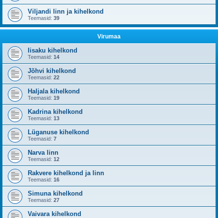
Viljandi linn ja kihelkond
Teemasid:
39
Virumaa
Iisaku kihelkond
Teemasid:
14
Jõhvi kihelkond
Teemasid:
22
Haljala kihelkond
Teemasid:
19
Kadrina kihelkond
Teemasid:
13
Lüganuse kihelkond
Teemasid:
7
Narva linn
Teemasid:
12
Rakvere kihelkond ja linn
Teemasid:
16
Simuna kihelkond
Teemasid:
27
Vaivara kihelkond