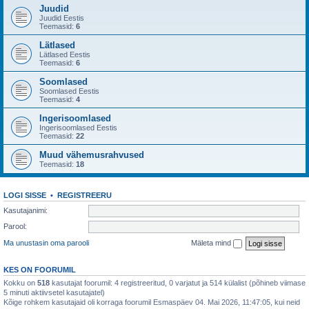
Juudid
Juudid Eestis
Teemasid:
6
Lätlased
Lätlased Eestis
Teemasid:
6
Soomlased
Soomlased Eestis
Teemasid:
4
Ingerisoomlased
Ingerisoomlased Eestis
Teemasid:
22
Muud vähemusrahvused
Teemasid:
18
LOGI SISSE
•
REGISTREERU
Kasutajanimi:
Parool:
Ma unustasin oma parooli
Mäleta mind
KES ON FOORUMIL
Kokku on
518
kasutajat foorumil: 4 registreeritud, 0 varjatut ja 514 külalist (põhineb viimase
5 minuti aktiivsetel kasutajatel)
Kõige rohkem kasutajaid oli korraga foorumil Esmaspäev 04. Mai 2026, 11:47:05, kui neid