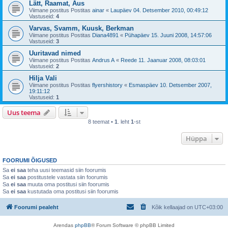
Lätt, Raamat, Aus
Viimane postitus Postitas
ainar
«
Laupäev 04. Detsember 2010, 00:49:12
Vastuseid:
4
Varvas, Svamm, Kuusk, Berkman
Viimane postitus Postitas
Diana4891
«
Pühapäev 15. Juuni 2008, 14:57:06
Vastuseid:
3
Uuritavad nimed
Viimane postitus Postitas
Andrus A
«
Reede 11. Jaanuar 2008, 08:03:01
Vastuseid:
2
Hilja Vali
Viimane postitus Postitas
flyershistory
«
Esmaspäev 10. Detsember 2007,
19:11:12
Vastuseid:
1
Uus teema
8 teemat •
1
. leht
1
-st
Hüppa
FOORUMI ÕIGUSED
Sa
ei saa
teha uusi teemasid siin foorumis
Sa
ei saa
postitustele vastata siin foorumis
Sa
ei saa
muuta oma postitusi siin foorumis
Sa
ei saa
kustutada oma postitusi siin foorumis
Foorumi pealeht
Kõik kellaajad on
UTC+03:00
Arendas
phpBB
® Forum Software © phpBB Limited