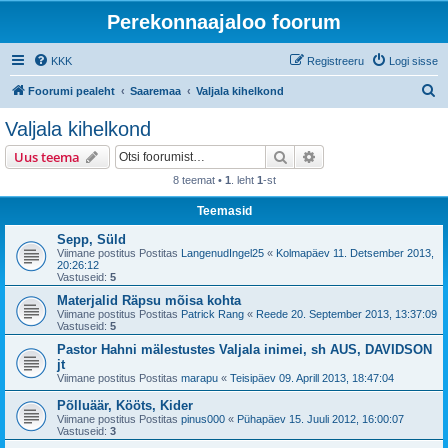
Perekonnaajaloo foorum
KKK
Registreeru
Logi sisse
O
Foorumi pealeht
Saaremaa
Valjala kihelkond
t
Valjala kihelkond
s
Otsi
Täiendatud otsing
Uus teema
i
8 teemat •
1
. leht
1
-st
Teemasid
Sepp, Süld
Viimane postitus Postitas
LangenudIngel25
«
Kolmapäev 11. Detsember 2013,
20:26:12
Vastuseid:
5
Materjalid Räpsu mõisa kohta
Viimane postitus Postitas
Patrick Rang
«
Reede 20. September 2013, 13:37:09
Vastuseid:
5
Pastor Hahni mälestustes Valjala inimei, sh AUS, DAVIDSON
jt
Viimane postitus Postitas
marapu
«
Teisipäev 09. Aprill 2013, 18:47:04
Põlluäär, Kööts, Kider
Viimane postitus Postitas
pinus000
«
Pühapäev 15. Juuli 2012, 16:00:07
Vastuseid:
3