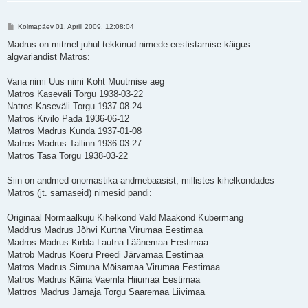
P
Kolmapäev 01. Aprill 2009, 12:08:04
o
s
Madrus on mitmel juhul tekkinud nimede eestistamise käigus
t
algvariandist Matros:
i
t
u
Vana nimi Uus nimi Koht Muutmise aeg
s
Matros Kaseväli Torgu 1938-03-22
Natros Kaseväli Torgu 1937-08-24
Matros Kivilo Pada 1936-06-12
Matros Madrus Kunda 1937-01-08
Matros Madrus Tallinn 1936-03-27
Matros Tasa Torgu 1938-03-22
Siin on andmed onomastika andmebaasist, millistes kihelkondades
Matros (jt. sarnaseid) nimesid pandi:
Originaal Normaalkuju Kihelkond Vald Maakond Kubermang
Maddrus Madrus Jõhvi Kurtna Virumaa Eestimaa
Madros Madrus Kirbla Lautna Läänemaa Eestimaa
Matrob Madrus Koeru Preedi Järvamaa Eestimaa
Matros Madrus Simuna Mōisamaa Virumaa Eestimaa
Matros Madrus Käina Vaemla Hiiumaa Eestimaa
Mattros Madrus Jämaja Torgu Saaremaa Liivimaa