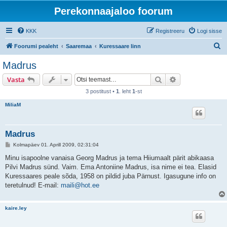
Perekonnaajaloo foorum
KKK
Registreeru
Logi sisse
O
Foorumi pealeht
Saaremaa
Kuressaare linn
t
Madrus
s
Otsi
Täiendatud otsi
Vasta
i
3 postitust •
1
. leht
1
-st
MiliaM
Madrus
P
Kolmapäev 01. Aprill 2009, 02:31:04
o
s
Minu isapoolne vanaisa Georg Madrus ja tema Hiiumaalt pärit abikaasa
t
Pilvi Madrus sünd. Vaim. Ema Antoniine Madrus, isa nime ei tea. Elasid
i
t
Kuressaares peale sõda, 1958 on pildid juba Pärnust. Igasugune info on
u
teretulnud! E-mail:
maili@hot.ee
s
kaire.ley