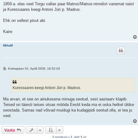
1959.a. elas veel Torgu vallas paar Matros/Matrus-nimelist vanemat naist
ja Kuressaares keegi Antoni Jüri p. Madrus.
Ehk on sellest pisut abi.
Kaire
MiliaM
P
Kolmapäev 01. Aprill 2009, 18:52:04
o
s
t
i
t
Kuressaares keegi Antoni Jüri p. Madrus.
u
s
Ma arvan, et see on ainukesena minuga seotud, sest aastaarv klapib.
Teised on täiesti teises otsas mööda Eestit keda ma ei oska hetkel üldse
seostada. Samas nad võivad muidugi ka kudagipidi seotud olla, ei tea ju
veel.
Vasta
3 postitust •
1
. leht
1
-st