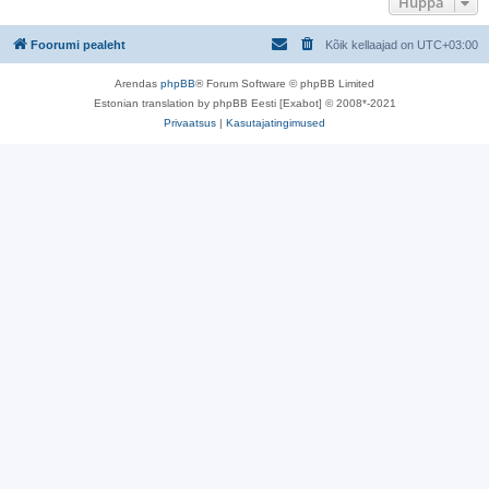
Hüppa
Foorumi pealeht
Kõik kellaajad on
UTC+03:00
Arendas
phpBB
® Forum Software © phpBB Limited
Estonian translation by phpBB Eesti [Exabot] © 2008*-2021
Privaatsus
|
Kasutajatingimused