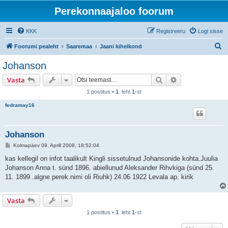
Perekonnaajaloo foorum
KKK
Registreeru
Logi sisse
O
Foorumi pealeht
Saaremaa
Jaani kihelkond
t
Johanson
s
Otsi
Täiendatud otsi
Vasta
i
1 postitus •
1
. leht
1
-st
fedramay16
Johanson
P
Kolmapäev 09. Aprill 2008, 18:52:04
o
s
kas kellegil on infot taalikult Kingli sissetulnud Johansonide kohta.Juulia
t
Johanson Anna t. sünd 1896. abiellunud Aleksander Rihvkiga (sünd 25.
i
t
11. 1899 .algne perek.nimi oli Riuhk) 24.06 1922 Levala ap. kirik
u
s
Vasta
1 postitus •
1
. leht
1
-st