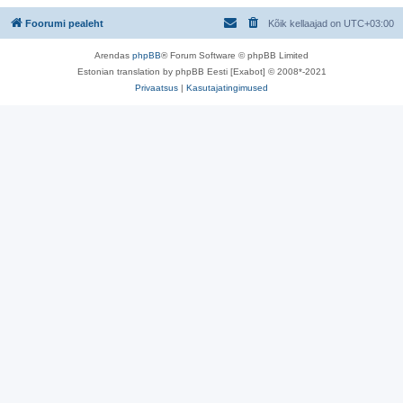
Foorumi pealeht
Kõik kellaajad on
UTC+03:00
Arendas
phpBB
® Forum Software © phpBB Limited
Estonian translation by phpBB Eesti [Exabot] © 2008*-2021
Privaatsus
|
Kasutajatingimused