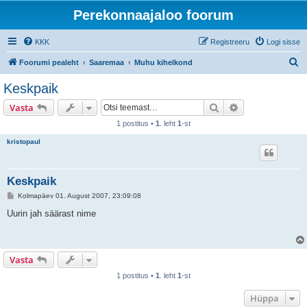
Perekonnaajaloo foorum
KKK
Registreeru
Logi sisse
O
Foorumi pealeht
Saaremaa
Muhu kihelkond
t
Keskpaik
s
Otsi
Täiendatud otsi
Vasta
i
1 postitus •
1
. leht
1
-st
kristopaul
Keskpaik
P
Kolmapäev 01. August 2007, 23:09:08
o
s
Uurin jah säärast nime
t
i
t
u
s
Vasta
1 postitus •
1
. leht
1
-st
Hüppa