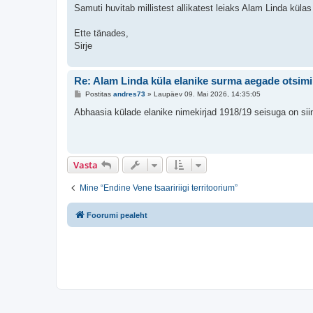
Samuti huvitab millistest allikatest leiaks Alam Linda külas
Ette tänades,
Sirje
Re: Alam Linda küla elanike surma aegade otsim
P
Postitas
andres73
»
Laupäev 09. Mai 2026, 14:35:05
o
s
Abhaasia külade elanike nimekirjad 1918/19 seisuga on sii
t
i
t
u
s
Vasta
Mine “Endine Vene tsaaririigi territoorium”
Foorumi pealeht