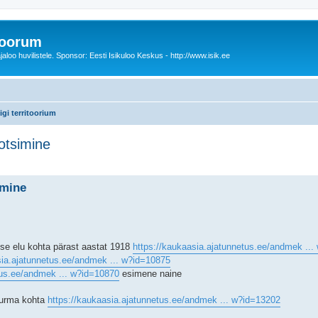
foorum
oo huvilistele. Sponsor: Eesti Isikuloo Keskus - http://www.isik.ee
igi territoorium
otsimine
äiendatud otsing
imine
se elu kohta pärast aastat 1918
https://kaukaasia.ajatunnetus.ee/andmek ..
sia.ajatunnetus.ee/andmek ... w?id=10875
tus.ee/andmek ... w?id=10870
esimene naine
surma kohta
https://kaukaasia.ajatunnetus.ee/andmek ... w?id=13202