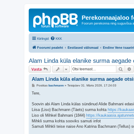
Perekonnaajaloo 
Foorum perekonna ning suguvõsa ajal
Kiirlingid
KKK
Foorumi pealeht
Eestlased välismaal
Endine Vene tsaariri
Alam Linda küla elanike surma aegade 
Otsi
T
Vasta
Alam Linda küla elanike surma aegade ots
P
Postitas
bachmann
»
Teisipäev 31. Märts 2026, 17:24:03
o
s
Tere,
t
i
t
Soovin abi Alam Linda külas sündinud Alide Bahmani edasi
u
Liisa (Liso) Bachmann (Täets) surma kohta
https://kaukaa
s
Liso oli Mihkel Bahmani (1844)
https://kaukaasia.ajatunne
Mihkli surma kohta sooviks samuti infot
Samuti Mihkli teise naise Ano Katrina Bachmann (Tellus) 