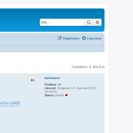
Otsi
Täiendatud otsing
Registreeru
Logi sisse
2 postitust •
1
. leht
1
-st
bachmann
Postitusi:
34
Liitunud:
Teisipäev 13. Jaanuar 2015,
15:20:01
Status:
Eemal
. w?id=15459