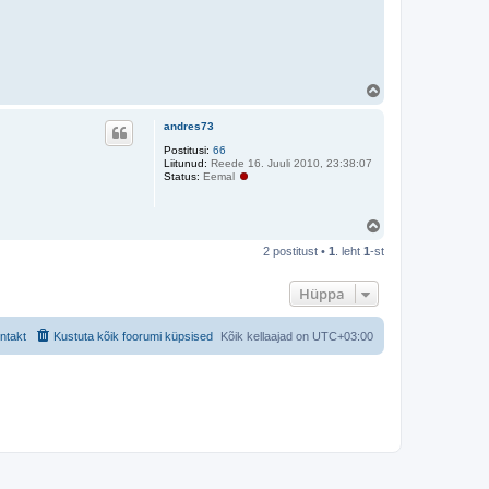
Ü
l
e
andres73
s
Postitusi:
66
Liitunud:
Reede 16. Juuli 2010, 23:38:07
Status:
Eemal
Ü
l
2 postitust •
1
. leht
1
-st
e
s
Hüppa
ntakt
Kustuta kõik foorumi küpsised
Kõik kellaajad on
UTC+03:00