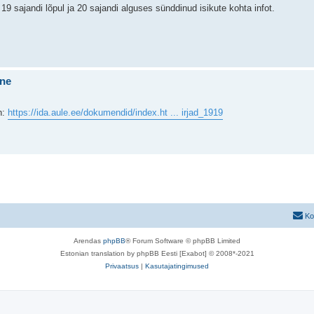
 19 sajandi lõpul ja 20 sajandi alguses sünddinud isikute kohta infot.
ine
n:
https://ida.aule.ee/dokumendid/index.ht ... irjad_1919
Ko
Arendas
phpBB
® Forum Software © phpBB Limited
Estonian translation by phpBB Eesti [Exabot] © 2008*-2021
Privaatsus
|
Kasutajatingimused