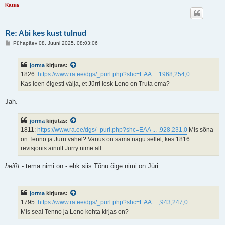
Katsa
Re: Abi kes kust tulnud
P
Pühapäev 08. Juuni 2025, 08:03:06
o
s
t
jorma
kirjutas:
i
t
1826:
https://www.ra.ee/dgs/_purl.php?shc=EAA ... 1968,254,0
u
Kas loen õigesti välja, et Jürri lesk Leno on Truta ema?
s
Jah.
jorma
kirjutas:
1811:
https://www.ra.ee/dgs/_purl.php?shc=EAA ... ,928,231,0
Mis sõna
on Tenno ja Jurri vahel? Vanus on sama nagu sellel, kes 1816
revisjonis ainult Jurry nime all.
heißt
- tema nimi on - ehk siis Tõnu õige nimi on Jüri
jorma
kirjutas:
1795:
https://www.ra.ee/dgs/_purl.php?shc=EAA ... ,943,247,0
Mis seal Tenno ja Leno kohta kirjas on?