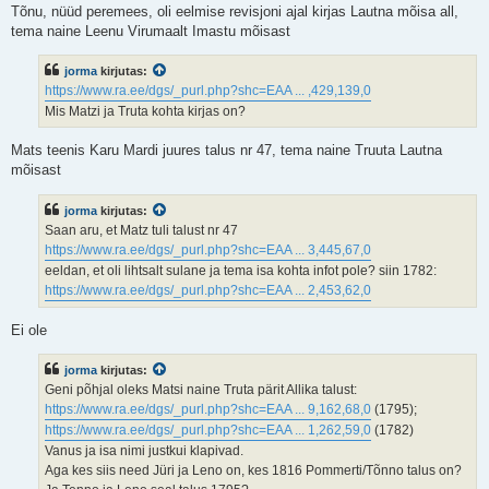
Tõnu, nüüd peremees, oli eelmise revisjoni ajal kirjas Lautna mõisa all,
tema naine Leenu Virumaalt Imastu mõisast
jorma
kirjutas:
https://www.ra.ee/dgs/_purl.php?shc=EAA ... ,429,139,0
Mis Matzi ja Truta kohta kirjas on?
Mats teenis Karu Mardi juures talus nr 47, tema naine Truuta Lautna
mõisast
jorma
kirjutas:
Saan aru, et Matz tuli talust nr 47
https://www.ra.ee/dgs/_purl.php?shc=EAA ... 3,445,67,0
eeldan, et oli lihtsalt sulane ja tema isa kohta infot pole? siin 1782:
https://www.ra.ee/dgs/_purl.php?shc=EAA ... 2,453,62,0
Ei ole
jorma
kirjutas:
Geni põhjal oleks Matsi naine Truta pärit Allika talust:
https://www.ra.ee/dgs/_purl.php?shc=EAA ... 9,162,68,0
(1795);
https://www.ra.ee/dgs/_purl.php?shc=EAA ... 1,262,59,0
(1782)
Vanus ja isa nimi justkui klapivad.
Aga kes siis need Jüri ja Leno on, kes 1816 Pommerti/Tõnno talus on?