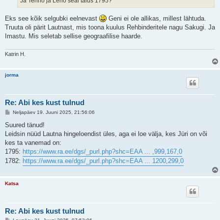
Ja Tenno ja Leno seal talus 1795?
Eks see kõik selgubki eelnevast
Geni ei ole allikas, millest lähtuda.
Truuta oli pärit Lautnast, mis toona kuulus Rehbinderitele nagu Sakugi. Ja
Imastu. Mis seletab sellise geograafilise haarde.
Katrin H.
jorma
Re: Abi kes kust tulnud
P
Neljapäev 19. Juuni 2025, 21:56:06
o
s
Suured tänud!
t
Leidsin nüüd Lautna hingeloendist üles, aga ei loe välja, kes Jüri on või
i
t
kes ta vanemad on:
u
1795:
https://www.ra.ee/dgs/_purl.php?shc=EAA ... ,999,167,0
s
1782:
https://www.ra.ee/dgs/_purl.php?shc=EAA ... 1200,299,0
Katsa
Re: Abi kes kust tulnud
P