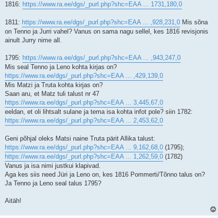
1816:
https://www.ra.ee/dgs/_purl.php?shc=EAA ... 1731,180,0
1811:
https://www.ra.ee/dgs/_purl.php?shc=EAA ... ,928,231,0
Mis sõna
on Tenno ja Jurri vahel? Vanus on sama nagu sellel, kes 1816 revisjonis
ainult Jurry nime all.
1795:
https://www.ra.ee/dgs/_purl.php?shc=EAA ... ,943,247,0
Mis seal Tenno ja Leno kohta kirjas on?
https://www.ra.ee/dgs/_purl.php?shc=EAA ... ,429,139,0
Mis Matzi ja Truta kohta kirjas on?
Saan aru, et Matz tuli talust nr 47
https://www.ra.ee/dgs/_purl.php?shc=EAA ... 3,445,67,0
eeldan, et oli lihtsalt sulane ja tema isa kohta infot pole? siin 1782:
https://www.ra.ee/dgs/_purl.php?shc=EAA ... 2,453,62,0
Geni põhjal oleks Matsi naine Truta pärit Allika talust:
https://www.ra.ee/dgs/_purl.php?shc=EAA ... 9,162,68,0
(1795);
https://www.ra.ee/dgs/_purl.php?shc=EAA ... 1,262,59,0
(1782)
Vanus ja isa nimi justkui klapivad.
Aga kes siis need Jüri ja Leno on, kes 1816 Pommerti/Tõnno talus on?
Ja Tenno ja Leno seal talus 1795?
Aitäh!