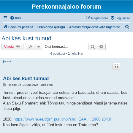
Perekonnaajaloo foorum
KKK
Registreeru
Logi sisse
O
Foorumi pealeht
Perekonna ajalugu
Arhiivimaterjalidest välja lugemine
t
Abi kes kust tulnud
s
Otsi
Täiendatud otsi
Vasta
i
4 postitust •
1
. leht
1
-st
jorma
Abi kes kust tulnud
P
Reede 06. Juuni 2025, 18:54:06
o
s
Tervist, proovin veel teadjamate oskusi ära kasutada, et aru saada , kes
t
kust tulnud on ja kuidas seotud omavahel.
i
t
Ajan Saku Pommerti ehk Tõnno talu hingeloenditest Matsi ja tema naise
u
Truta jälgi.
s
1826:
https://www.ra.ee/dgs/_purl.php?shc=EAA ... 1968,254,0
Kas loen õigesti välja, et Jürri lesk Leno on Truta ema?