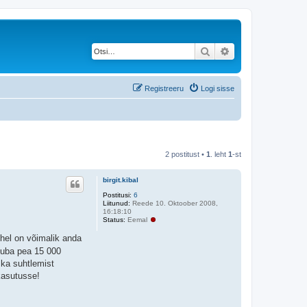
Otsi
Täiendatud otsing
Registreeru
Logi sisse
2 postitust •
1
. leht
1
-st
birgit.kibal
Postitusi:
6
Liitunud:
Reede 10. Oktoober 2008,
16:18:10
Status:
Eemal
ühel on võimalik anda
juba pea 15 000
e ka suhtlemist
kasutusse!