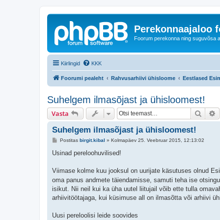
Perekonnaajaloo 
Foorum perekonna ning suguvõsa ajal
Kiirlingid
KKK
Foorumi pealeht
Rahvusarhiivi ühisloome
Eestlased Esi
Suhelgem ilmasõjast ja ühisloomest!
Otsi
T
Vasta
Suhelgem ilmasõjast ja ühisloomest!
P
Postitas
birgit.kibal
»
Kolmapäev 25. Veebruar 2015, 12:13:02
o
s
Usinad pereloohuvilised!
t
i
t
Viimase kolme kuu jooksul on uurijate käsutuses olnud 
u
oma panus andmete täiendamisse, samuti teha ise otsinguid
s
isikut. Nii neil kui ka üha uutel liitujail võib ette tulla om
arhiivitöötajaga, kui küsimuse all on ilmasõtta või arhiiv
Uusi pereloolisi leide soovides