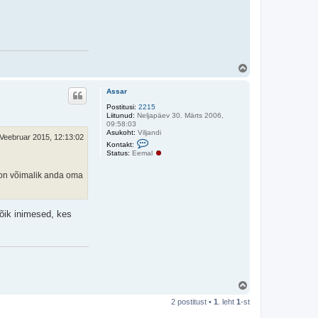
Ü
l
e
Assar
s
Postitusi:
2215
Liitunud:
Neljapäev 30. Märts 2006,
09:58:03
Asukoht:
Viljandi
Veebruar 2015, 12:13:02
V
Kontakt:
õ
Status:
Eemal
t
a
 on võimalik anda oma
ü
h
e
n
d
kõik inimesed, kes
u
s
t
A
s
s
a
r
Ü
l
2 postitust •
1
. leht
1
-st
e
s