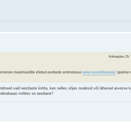
Kolmapäev 25. 
 Esimesse maailmasõtta võetud eestlaste andmebaas
www.ra.ee/ilmasoda/
. Igaühel
ndmeid vaid eestlaste kohta, kes selles sõjas osalesid või lähevad arvesse 
e andmebaasi mõttes on eestlane?