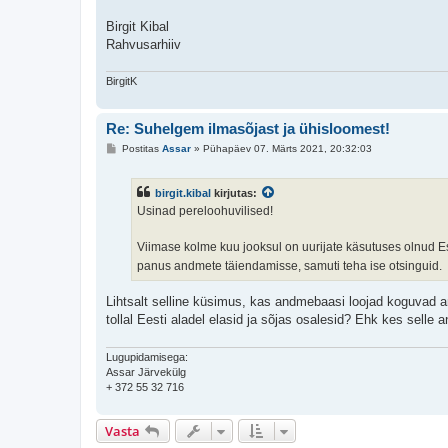
Birgit Kibal
Rahvusarhiiv
BirgitK
Re: Suhelgem ilmasõjast ja ühisloomest!
P
Postitas
Assar
»
Pühapäev 07. Märts 2021, 20:32:03
o
s
t
birgit.kibal
kirjutas:
i
t
Usinad pereloohuvilised!
u
s
Viimase kolme kuu jooksul on uurijate käsutuses olnud
panus andmete täiendamisse, samuti teha ise otsinguid.
Lihtsalt selline küsimus, kas andmebaasi loojad koguvad a
tollal Eesti aladel elasid ja sõjas osalesid? Ehk kes sell
Lugupidamisega:
Assar Järvekülg
+ 372 55 32 716
Vasta