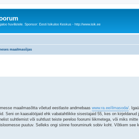
foorum
oo huvilistele. Sponsor: Eesti Isikuloo Keskus - http://www.isik.ee
meses maailmasõjas
äiendatud otsing
Esimesse maailmasõtta võetud eestlaste andmebaas
www.ra.ee/ilmasoda/
. Iga
. Seni on kaasalööjaid ehk vabatahtlikke sisestajaid 55, kes on kirjeldanud 
avahelist suhtlemist või suhtlust teiste pereloo foorumi liikmetega, või miks mitt
i ühisloomesse puutuv. Selleks ongi siinne fooruminurk sobiv koht. Võtkem see 