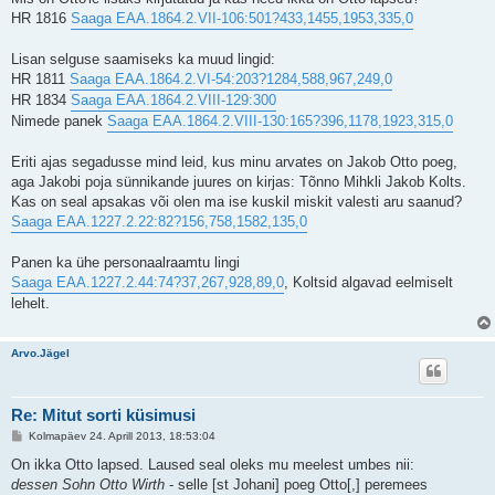
s
HR 1816
Saaga EAA.1864.2.VII-106:501?433,1455,1953,335,0
Lisan selguse saamiseks ka muud lingid:
HR 1811
Saaga EAA.1864.2.VI-54:203?1284,588,967,249,0
HR 1834
Saaga EAA.1864.2.VIII-129:300
Nimede panek
Saaga EAA.1864.2.VIII-130:165?396,1178,1923,315,0
Eriti ajas segadusse mind leid, kus minu arvates on Jakob Otto poeg,
aga Jakobi poja sünnikande juures on kirjas: Tõnno Mihkli Jakob Kolts.
Kas on seal apsakas või olen ma ise kuskil miskit valesti aru saanud?
Saaga EAA.1227.2.22:82?156,758,1582,135,0
Panen ka ühe personaalraamtu lingi
Saaga EAA.1227.2.44:74?37,267,928,89,0
, Koltsid algavad eelmiselt
lehelt.
Arvo.Jägel
Re: Mitut sorti küsimusi
P
Kolmapäev 24. Aprill 2013, 18:53:04
o
s
On ikka Otto lapsed. Laused seal oleks mu meelest umbes nii:
t
dessen Sohn Otto Wirth
- selle [st Johani] poeg Otto[,] peremees
i