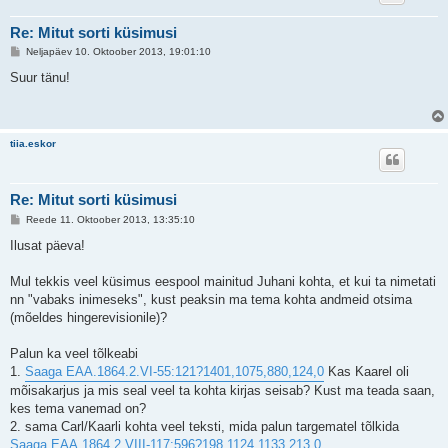
Re: Mitut sorti küsimusi
P
Neljapäev 10. Oktoober 2013, 19:01:10
o
s
Suur tänu!
t
i
t
u
s
tiia.eskor
Re: Mitut sorti küsimusi
P
Reede 11. Oktoober 2013, 13:35:10
o
s
Ilusat päeva!
t
i
t
Mul tekkis veel küsimus eespool mainitud Juhani kohta, et kui ta nimetati
u
nn "vabaks inimeseks", kust peaksin ma tema kohta andmeid otsima
s
(mõeldes hingerevisionile)?
Palun ka veel tõlkeabi
1.
Saaga EAA.1864.2.VI-55:121?1401,1075,880,124,0
Kas Kaarel oli
mõisakarjus ja mis seal veel ta kohta kirjas seisab? Kust ma teada saan,
kes tema vanemad on?
2. sama Carl/Kaarli kohta veel teksti, mida palun targematel tõlkida
Saaga EAA.1864.2.VIII-117:596?198,1124,1133,213,0