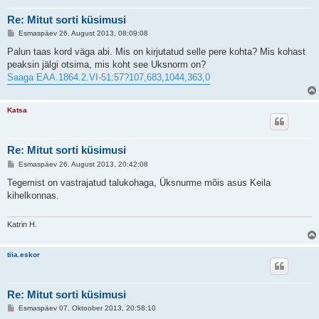
Re: Mitut sorti küsimusi
P
Esmaspäev 26. August 2013, 08:09:08
o
s
Palun taas kord väga abi. Mis on kirjutatud selle pere kohta? Mis kohast
t
peaksin jälgi otsima, mis koht see Uksnorm on?
i
t
Saaga EAA.1864.2.VI-51:57?107,683,1044,363,0
u
s
Katsa
Re: Mitut sorti küsimusi
P
Esmaspäev 26. August 2013, 20:42:08
o
s
Tegemist on vastrajatud talukohaga, Üksnurme mõis asus Keila
t
kihelkonnas.
i
t
u
s
Katrin H.
tiia.eskor
Re: Mitut sorti küsimusi
P
Esmaspäev 07. Oktoober 2013, 20:58:10
o