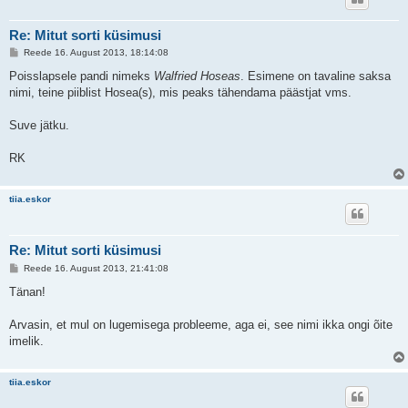
Re: Mitut sorti küsimusi
P
Reede 16. August 2013, 18:14:08
o
s
Poisslapsele pandi nimeks
Walfried Hoseas
. Esimene on tavaline saksa
t
nimi, teine piiblist Hosea(s), mis peaks tähendama päästjat vms.
i
t
u
Suve jätku.
s
RK
tiia.eskor
Re: Mitut sorti küsimusi
P
Reede 16. August 2013, 21:41:08
o
s
Tänan!
t
i
t
Arvasin, et mul on lugemisega probleeme, aga ei, see nimi ikka ongi õite
u
imelik.
s
tiia.eskor