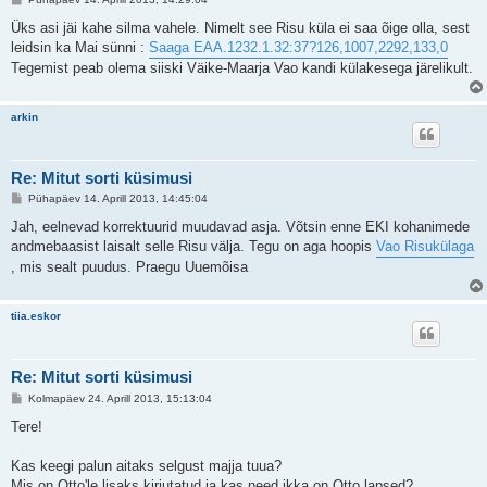
o
s
Üks asi jäi kahe silma vahele. Nimelt see Risu küla ei saa õige olla, sest
t
leidsin ka Mai sünni :
Saaga EAA.1232.1.32:37?126,1007,2292,133,0
i
t
Tegemist peab olema siiski Väike-Maarja Vao kandi külakesega järelikult.
u
s
arkin
Re: Mitut sorti küsimusi
P
Pühapäev 14. Aprill 2013, 14:45:04
o
s
Jah, eelnevad korrektuurid muudavad asja. Võtsin enne EKI kohanimede
t
andmebaasist laisalt selle Risu välja. Tegu on aga hoopis
Vao Risukülaga
i
t
, mis sealt puudus. Praegu Uuemõisa
u
s
tiia.eskor
Re: Mitut sorti küsimusi
P
Kolmapäev 24. Aprill 2013, 15:13:04
o
s
Tere!
t
i
t
Kas keegi palun aitaks selgust majja tuua?
u
Mis on Otto'le lisaks kirjutatud ja kas need ikka on Otto lapsed?