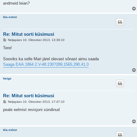
u
andmeid leian?
s
tiia.eskor
Re: Mitut sorti küsimusi
P
Neljapäev 10. Oktoober 2013, 13:39:10
o
s
Tere!
t
i
t
Sooviks ka selle Mari järel olevast sõnast aimu saada
u
Saaga EAA.1864.2.V-48:230?289,1565,290,41,0
s
heigo
Re: Mitut sorti küsimusi
P
Neljapäev 10. Oktoober 2013, 17:47:10
o
s
peale eelmist revisjoni sündinud
t
i
t
u
s
tiia.eskor