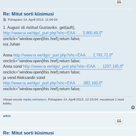
Re: Mitut sorti küsimusi
P
Pühapäev 14. Aprill 2013, 11:06:04
o
s
1. August oli ristitud Gustaviks, get(auft),
t
http://www.ra.ee/dgs/_purl.php?shc=EAA. ... 3,960,49,0
"
i
t
onclick="window.open(this.href);return false;
u
isa Juhan
s
Anna
http://www.ra.ee/dgs/_purl.php?shc=EAA. ... 2,791,72,0
"
onclick="window.open(this.href);return false;
Anna sünd
http://www.ra.ee/dgs/_purl.php?shc=EAA. ... 1207,145,0
"
onclick="window.open(this.href);return false;
ja vend Aleksandri sünd
http://www.ra.ee/dgs/_purl.php?shc=EAA. ... ,882,160,0
"
onclick="window.open(this.href);return false;
Viimati muutis
madis.michelson
, Pühapäev 14. Aprill 2013, 12:10:04, muudetud 1 kord
kokku.
arkin
Re: Mitut sorti küsimusi