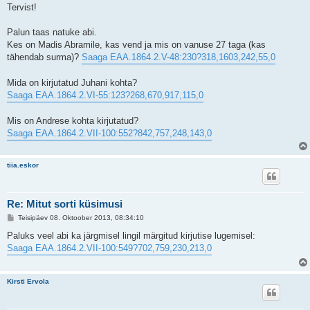
s
Tervist!
t
i
t
Palun taas natuke abi.
u
Kes on Madis Abramile, kas vend ja mis on vanuse 27 taga (kas
s
tähendab surma)?
Saaga EAA.1864.2.V-48:230?318,1603,242,55,0
Mida on kirjutatud Juhani kohta?
Saaga EAA.1864.2.VI-55:123?268,670,917,115,0
Mis on Andrese kohta kirjutatud?
Saaga EAA.1864.2.VII-100:552?842,757,248,143,0
tiia.eskor
Re: Mitut sorti küsimusi
P
Teisipäev 08. Oktoober 2013, 08:34:10
o
s
Paluks veel abi ka järgmisel lingil märgitud kirjutise lugemisel:
t
Saaga EAA.1864.2.VII-100:549?702,759,230,213,0
i
t
u
s
Kirsti Ervola