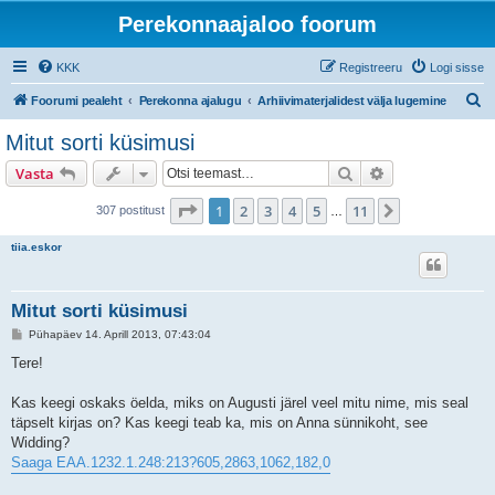
Perekonnaajaloo foorum
KKK
Registreeru
Logi sisse
O
Foorumi pealeht
Perekonna ajalugu
Arhiivimaterjalidest välja lugemine
t
Mitut sorti küsimusi
s
Otsi
Täiendatud otsi
Vasta
i
1
. leht
11
-st
1
2
3
4
5
11
Järgmine
307 postitust
…
tiia.eskor
Mitut sorti küsimusi
P
Pühapäev 14. Aprill 2013, 07:43:04
o
s
Tere!
t
i
t
Kas keegi oskaks öelda, miks on Augusti järel veel mitu nime, mis seal
u
täpselt kirjas on? Kas keegi teab ka, mis on Anna sünnikoht, see
s
Widding?
Saaga EAA.1232.1.248:213?605,2863,1062,182,0