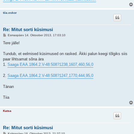
tiia.eskor
Re: Mitut sorti küsimusi
P
Esmaspäev 14. Oktoober 2013, 17:03:10
o
s
Tere jälle!
t
i
t
Tundub, et eelmised küsimused on rasked. Äkki palun keegi tõlgiks siis
u
paar lihtsamat sõna ära
s
1.
Saaga EAA.1864.2.V-48:508?1238,1607,460,56,0
2.
Saaga EAA.1864.2.V-48:508?1247,1770,444,95,0
Tänan
Tiia
Katsa
Re: Mitut sorti küsimusi
P
Kolmapäev 16. Oktoober 2013, 21:37:10