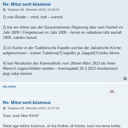
Re: Mitut sorti küsimusi
P
Teisipäev 08. Oktoober 2013, 12:45:10
o
s
1)
sein Bruder
– vend,
todt
– surnud.
t
i
t
2)
hat ein Attest aus der Gouvernements Regierung über sein Freiheit im
u
Jahr 1809 / Freigelassen im Jahr 1809
– temal on vabaduse täht aastalt
s
1809, vabaks lastud.
3)
ist Küster in der Tuddolinsche Kapelle und bei der Jakobische Kirche
aufgenommen
– köster Tudulinna(?) kapellis ja Jaagubi(?) kiriku liikme.
4)
laut Resolution des Kameralhofs vom 28sten März 1813 als freier
Mensch zugeschrieben worden
– kroonupalati 28.3.1813 resolutsiooni
järgi vaba inimine.
tiia.eskor
Re: Mitut sorti küsimusi
P
Teisipäev 08. Oktoober 2013, 21:47:10
o
s
Suur, suur tänu Kirsti!
t
i
t
Nüüd aga tekkis küsimus, et kui Andres oli köster, kust ma tema kohta