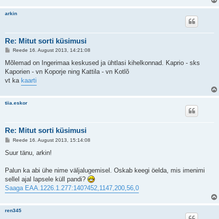
arkin
Re: Mitut sorti küsimusi
P
Reede 16. August 2013, 14:21:08
o
s
Mõlemad on Ingerimaa keskused ja ühtlasi kihelkonnad. Kaprio - sks
t
Kaporien - vn Koporje ning Kattila - vn Kotlõ
i
t
vt ka
kaarti
u
s
tiia.eskor
Re: Mitut sorti küsimusi
P
Reede 16. August 2013, 15:14:08
o
s
Suur tänu, arkin!
t
i
t
Palun ka abi ühe nime väljalugemisel. Oskab keegi öelda, mis imenimi
u
sellel ajal lapsele küll pandi?
s
Saaga EAA.1226.1.277:140?452,1147,200,56,0
ren345