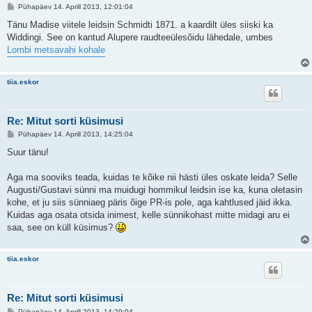
P
Pühapäev 14. Aprill 2013, 12:01:04
o
s
Tänu Madise viitele leidsin Schmidti 1871. a kaardilt üles siiski ka
t
Widdingi. See on kantud Alupere raudteeülesõidu lähedale, umbes
i
t
Lombi metsavahi kohale
u
s
tiia.eskor
Re: Mitut sorti küsimusi
P
Pühapäev 14. Aprill 2013, 14:25:04
o
s
Suur tänu!
t
i
t
Aga ma sooviks teada, kuidas te kõike nii hästi üles oskate leida? Selle
u
Augusti/Gustavi sünni ma muidugi hommikul leidsin ise ka, kuna oletasin
s
kohe, et ju siis sünniaeg päris õige PR-is pole, aga kahtlused jäid ikka.
Kuidas aga osata otsida inimest, kelle sünnikohast mitte midagi aru ei
saa, see on küll küsimus?
tiia.eskor
Re: Mitut sorti küsimusi
P
Pühapäev 14. Aprill 2013, 14:29:04