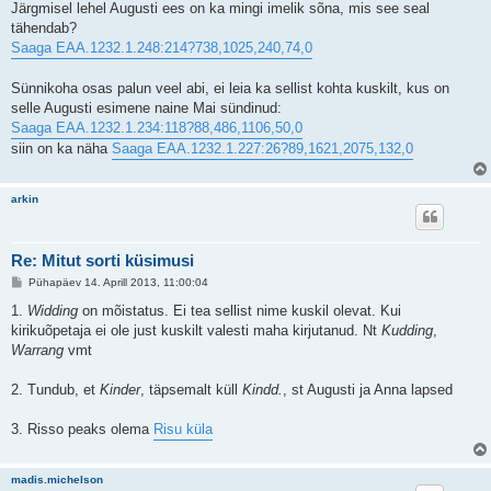
Järgmisel lehel Augusti ees on ka mingi imelik sõna, mis see seal
tähendab?
Saaga EAA.1232.1.248:214?738,1025,240,74,0
Sünnikoha osas palun veel abi, ei leia ka sellist kohta kuskilt, kus on
selle Augusti esimene naine Mai sündinud:
Saaga EAA.1232.1.234:118?88,486,1106,50,0
siin on ka näha
Saaga EAA.1232.1.227:26?89,1621,2075,132,0
arkin
Re: Mitut sorti küsimusi
P
Pühapäev 14. Aprill 2013, 11:00:04
o
s
1.
Widding
on mõistatus. Ei tea sellist nime kuskil olevat. Kui
t
kirikuõpetaja ei ole just kuskilt valesti maha kirjutanud. Nt
Kudding
,
i
t
Warrang
vmt
u
s
2. Tundub, et
Kinder
, täpsemalt küll
Kindd.
, st Augusti ja Anna lapsed
3. Risso peaks olema
Risu küla
madis.michelson