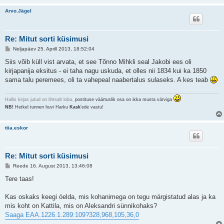
Arvo.Jägel
Re: Mitut sorti küsimusi
P
Neljapäev 25. Aprill 2013, 18:52:04
o
s
Siis võib küll vist arvata, et see Tõnno Mihkli seal Jakobi ees oli
t
kirjapanija eksitus - ei taha nagu uskuda, et olles nii 1834 kui ka 1850
i
t
sama talu peremees, oli ta vahepeal naabertalus sulaseks. A kes teab
u
s
Hallis kirjas jutud on lihtsalt loba,
postituse väärtuslik osa on ikka musta värviga
NB!
Hetkel tunnen huvi Harku
Kask
'ede vastu!
tiia.eskor
Re: Mitut sorti küsimusi
P
Reede 16. August 2013, 13:46:08
o
s
Tere taas!
t
i
t
Kas oskaks keegi öelda, mis kohanimega on tegu märgistatud alas ja ka
u
mis koht on Kattila, mis on Aleksandri sünnikohaks?
s
Saaga EAA.1226.1.289:109?328,968,105,36,0