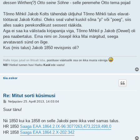
t
dessen Wirthen(?) Otto seine Söhne
- selle peremehe Otto tema pojad
u
s
Tõnno Mihkil Jakob Kolts tähendab üldjuhul Tõnno Mihkli talus elavat-
töötavat Jakob Koltsi. Oleks seal vahel kuskil sõna "p" või "poeg", siis
alles saaks perekondlikust seosest rääkida.
Aga ei saa ka välistada kirjapanija viga, Tõnno Mihkil p Jakob (Oewel) oli
pea naabertalus. Ema nimi on Josepil ikka Mai märgitud, seega
arvatavasti sünd on õige.
Kus (mis talus) Jakob 1850 revisjonis oli?
Hallis kirjas jutud on lihtsalt loba,
postituse väärtuslik osa on ikka musta värviga
NB!
Hetkel tunnen huvi Harku
Kask
'ede vastu!
tiia.eskor
Re: Mitut sorti küsimusi
P
Neljapäev 25. Aprill 2013, 14:03:04
o
s
Suur tänu!
t
i
t
Nii 1850 kui ka 1858 on selle Jakobi pere ikka veel samas talus.
u
HR 1850
Saaga EAA.1864.2.IX-96:307?263,473,2219,498,0
s
HR 1858
Saaga EAA.1864.2.X-202:342