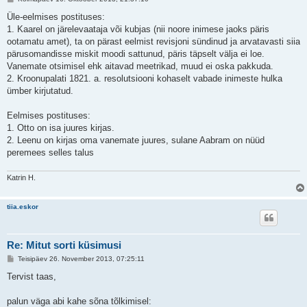
o
s
Üle-eelmises postituses:
t
1. Kaarel on järelevaataja või kubjas (nii noore inimese jaoks päris
i
t
ootamatu amet), ta on pärast eelmist revisjoni sündinud ja arvatavasti siia
u
pärusomandisse miskit moodi sattunud, päris täpselt välja ei loe.
s
Vanemate otsimisel ehk aitavad meetrikad, muud ei oska pakkuda.
2. Kroonupalati 1821. a. resolutsiooni kohaselt vabade inimeste hulka
ümber kirjutatud.
Eelmises postituses:
1. Otto on isa juures kirjas.
2. Leenu on kirjas oma vanemate juures, sulane Aabram on nüüd
peremees selles talus
Katrin H.
tiia.eskor
Re: Mitut sorti küsimusi
P
Teisipäev 26. November 2013, 07:25:11
o
s
Tervist taas,
t
i
t
palun väga abi kahe sõna tõlkimisel: