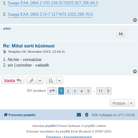
u
1.
Saaga EAA.1864.2.VIII-134:31?2022,827,206,84,0
s
2.
Saaga EAA.1864.2.IV-7:117?473,1022,298,70,0
arkin
Re: Mitut sorti küsimusi
P
Teisipäev 26. November 2013, 12:44:11
o
s
1.
Nichte
- vennatütar
t
2.
ein Lostreiber
- vabadik
i
t
u
s
Vasta
1
. leht
11
-st
1
2
3
4
5
11
Järgmine
307 postitust
…
Hüppa
Foorumi pealeht
Kõik kellaajad on
UTC+03:00
Arendas
phpBB
® Forum Software © phpBB Limited
Estonian translation by phpBB Eesti [Exabot] © 2008*-2021
Privaatsus
|
Kasutajatingimused