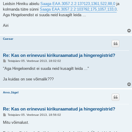
s
Leidsin Hinriku abielu
Saaga EAA.3057.2.2:13?123,1361,522,88,0
ja
t
kolmanda tütre sünni
Saaga EAA.3057.2.2:103?92,175,1057,133,0
.
i
t
Aga Hingeloendist ei suuda neid kusagilt leida ...
u
s
Airi
Caesar
Re: Kas on erinevusi kirikuraamatud ja hingeregistrid?
P
Teisipäev 05. Veebruar 2013, 18:02:02
o
s
"Aga Hingeloendist ei suuda neid kusagilt leida ..."
t
i
t
Ja kuidas on see võimalik???
u
s
Arvo.Jägel
Re: Kas on erinevusi kirikuraamatud ja hingeregistrid?
P
Teisipäev 05. Veebruar 2013, 18:56:02
o
s
Mitu võimalust.
t
i