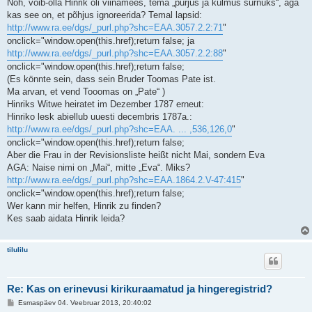
Noh, võib-olla Hinrik oli viinamees, tema „purjus ja külmus surnuks“, aga
kas see on, et põhjus ignoreerida? Temal lapsid:
http://www.ra.ee/dgs/_purl.php?shc=EAA.3057.2.2:71
"
onclick="window.open(this.href);return false; ja
http://www.ra.ee/dgs/_purl.php?shc=EAA.3057.2.2:88
"
onclick="window.open(this.href);return false;
(Es könnte sein, dass sein Bruder Toomas Pate ist.
Ma arvan, et vend Tooomas on „Pate“ )
Hinriks Witwe heiratet im Dezember 1787 erneut:
Hinriko lesk abiellub uuesti decembris 1787a.:
http://www.ra.ee/dgs/_purl.php?shc=EAA. ... ,536,126,0
"
onclick="window.open(this.href);return false;
Aber die Frau in der Revisionsliste heißt nicht Mai, sondern Eva
AGA: Naise nimi on „Mai“, mitte „Eva“. Miks?
http://www.ra.ee/dgs/_purl.php?shc=EAA.1864.2.V-47:415
"
onclick="window.open(this.href);return false;
Wer kann mir helfen, Hinrik zu finden?
Kes saab aidata Hinrik leida?
tilulilu
Re: Kas on erinevusi kirikuraamatud ja hingeregistrid?
P
Esmaspäev 04. Veebruar 2013, 20:40:02
o