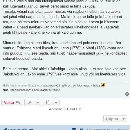
t
Esiteks võisid nad olla ülelugemisel vahele jäänud. Ükskuid isikuid on
u
küll lugemata jäänud, tervet peret siiski ei taha uskuda.
s
Teiseks võisid nad olla naabermõisas või naaberkihelkonnas sulaseks -
sel juhul võid nad seal üle lugeda. Ma konkreetse küla ja koha kohta ei
tea, aga näiteks minu esivanemad siblisid pidevalt Laeva ja Kärevere
vahet - ja need naaberkülad on erinevates kihelkondades ja vastavalt
peab tihtipeale kahe kihelkonna allikaid uurima.
Mina otsiks järgmisena üles, kas nende lapsed pole enne loendust ära
surnud. Esimene Marri ilmselt on, Leno (1778) ja Marri (1780) kohta aga
info puudub. Kui see teada, siis tuleb naabermõisadest ja -kihelkondadest
sobivat kooslust otsida.
Eelmise teema - Mai abielu Jakobiga - kohta niipalju, et see pole kas see
Jakob või on Jakob enne 1795 veelkord abiellunud või on loenduses viga.
Hallis kirjas jutud on lihtsalt loba,
postituse väärtuslik osa on ikka musta värviga
NB!
Hetkel tunnen huvi Harku
Kask
'ede vastu!
Vasta
4 postitust •
1
. leht
1
-st
Hüppa