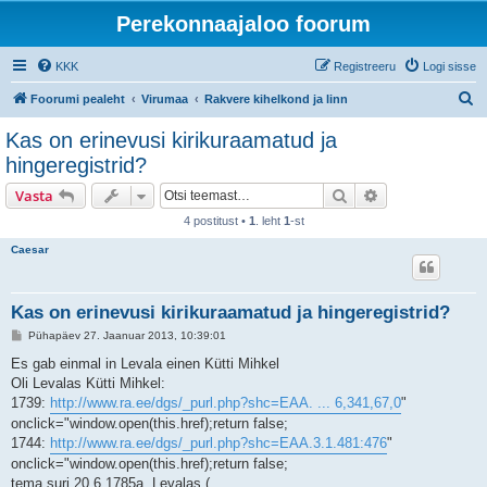
Perekonnaajaloo foorum
KKK
Registreeru
Logi sisse
O
Foorumi pealeht
Virumaa
Rakvere kihelkond ja linn
t
Kas on erinevusi kirikuraamatud ja
s
hingeregistrid?
i
Otsi
Täiendatud otsi
Vasta
4 postitust •
1
. leht
1
-st
Caesar
Kas on erinevusi kirikuraamatud ja hingeregistrid?
P
Pühapäev 27. Jaanuar 2013, 10:39:01
o
s
Es gab einmal in Levala einen Kütti Mihkel
t
Oli Levalas Kütti Mihkel:
i
t
1739:
http://www.ra.ee/dgs/_purl.php?shc=EAA. ... 6,341,67,0
"
u
onclick="window.open(this.href);return false;
s
1744:
http://www.ra.ee/dgs/_purl.php?shc=EAA.3.1.481:476
"
onclick="window.open(this.href);return false;
tema suri 20.6.1785a. Levalas.(