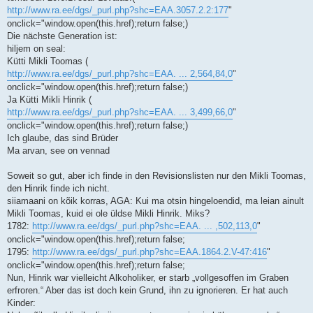
http://www.ra.ee/dgs/_purl.php?shc=EAA.3057.2.2:177
"
onclick="window.open(this.href);return false;)
Die nächste Generation ist:
hiljem on seal:
Kütti Mikli Toomas (
http://www.ra.ee/dgs/_purl.php?shc=EAA. ... 2,564,84,0
"
onclick="window.open(this.href);return false;)
Ja Kütti Mikli Hinrik (
http://www.ra.ee/dgs/_purl.php?shc=EAA. ... 3,499,66,0
"
onclick="window.open(this.href);return false;)
Ich glaube, das sind Brüder
Ma arvan, see on vennad
Soweit so gut, aber ich finde in den Revisionslisten nur den Mikli Toomas,
den Hinrik finde ich nicht.
siiamaani on kõik korras, AGA: Kui ma otsin hingeloendid, ma leian ainult
Mikli Toomas, kuid ei ole üldse Mikli Hinrik. Miks?
1782:
http://www.ra.ee/dgs/_purl.php?shc=EAA. ... ,502,113,0
"
onclick="window.open(this.href);return false;
1795:
http://www.ra.ee/dgs/_purl.php?shc=EAA.1864.2.V-47:416
"
onclick="window.open(this.href);return false;
Nun, Hinrik war vielleicht Alkoholiker, er starb „vollgesoffen im Graben
erfroren.“ Aber das ist doch kein Grund, ihn zu ignorieren. Er hat auch
Kinder: