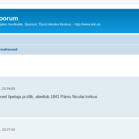
foorum
oo huvilistele. Sponsor: Eesti Isikuloo Keskus - http://www.isik.ee
srahvused
äiendatud otsing
, 22:24:02
el õpetaja ja tõlk, abiellub 1841 Pärnu Nicolai kirikus
, 22:27:02