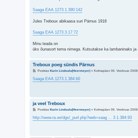
t
i
t
Saaga EAA.1273.1.390:142
u
s
Jules Treboux abikaasa suri Pärnus 1918
Saaga EAA.1273.3.17:72
Minu teada on
üks õunasort tema nimega. Kutsutakse ka lambaninaks ja o
Treboux poeg sündis Pärnus
P
Postitas
Karin Lindsalu(Heermeyer)
»
Kolmapäev 06. Veebruar 2008,
o
s
Saaga EAA.1273.1.384:60
t
i
t
u
s
ja veel Treboux
P
Postitas
Karin Lindsalu(Heermeyer)
»
Kolmapäev 06. Veebruar 2008
o
s
http://www.ra.ee/dgs/_purl.php?web=saag ... 3.1.384:93
t
i
t
u
s