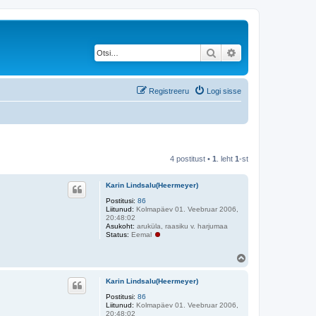
Otsi
Täiendatud otsing
Registreeru
Logi sisse
4 postitust •
1
. leht
1
-st
Karin Lindsalu(Heermeyer)
Postitusi:
86
Liitunud:
Kolmapäev 01. Veebruar 2006,
20:48:02
Asukoht:
aruküla, raasiku v. harjumaa
Status:
Eemal
Ü
l
e
Karin Lindsalu(Heermeyer)
s
Postitusi:
86
Liitunud:
Kolmapäev 01. Veebruar 2006,
20:48:02