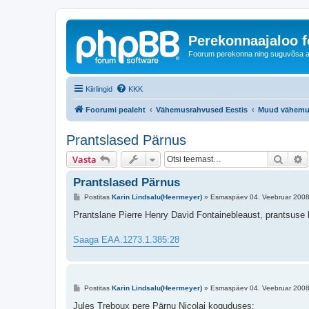
Perekonnaajaloo 
Foorum perekonna ning suguvõsa ajal
Kiirlingid
KKK
Foorumi pealeht
Vähemusrahvused Eestis
Muud vähemu
Prantslased Pärnus
Otsi
T
Vasta
Prantslased Pärnus
P
Postitas
Karin Lindsalu(Heermeyer)
»
Esmaspäev 04. Veebruar 2008
o
s
Prantslane Pierre Henry David Fontainebleaust, prantsuse ke
t
i
t
Saaga EAA.1273.1.385:28
u
s
P
Postitas
Karin Lindsalu(Heermeyer)
»
Esmaspäev 04. Veebruar 2008
o
s
Jules Treboux pere Pärnu Nicolai koguduses: