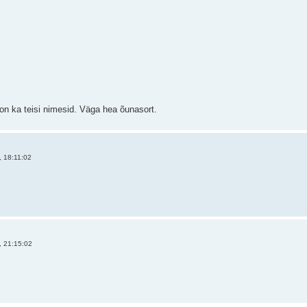
n ka teisi nimesid. Väga hea õunasort.
 18:11:02
, 21:15:02