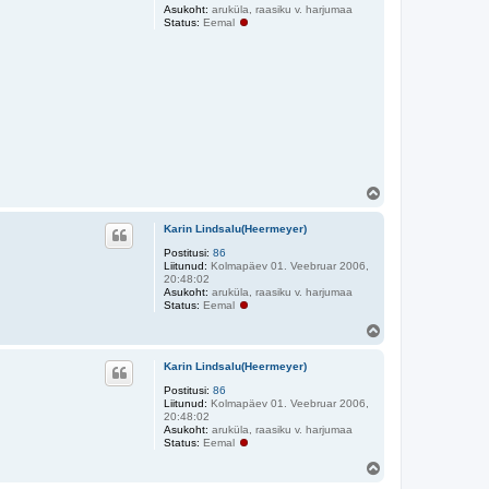
Asukoht:
aruküla, raasiku v. harjumaa
Status:
Eemal
Ü
l
e
Karin Lindsalu(Heermeyer)
s
Postitusi:
86
Liitunud:
Kolmapäev 01. Veebruar 2006,
20:48:02
Asukoht:
aruküla, raasiku v. harjumaa
Status:
Eemal
Ü
l
e
Karin Lindsalu(Heermeyer)
s
Postitusi:
86
Liitunud:
Kolmapäev 01. Veebruar 2006,
20:48:02
Asukoht:
aruküla, raasiku v. harjumaa
Status:
Eemal
Ü
l