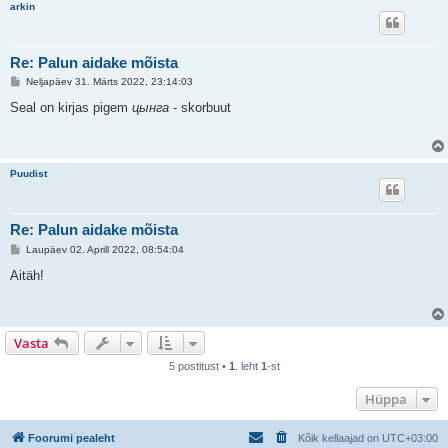
arkin
Re: Palun aidake mõista
P
Neljapäev 31. Märts 2022, 23:14:03
o
s
Seal on kirjas pigem
цынга
- skorbuut
t
i
t
u
s
Puudist
Re: Palun aidake mõista
P
Laupäev 02. Aprill 2022, 08:54:04
o
s
Aitäh!
t
i
t
u
s
Vasta
5 postitust •
1
. leht
1
-st
Hüppa
Foorumi pealeht
Kõik kellaajad on
UTC+03:00