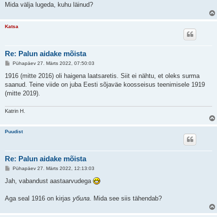
Mida välja lugeda, kuhu läinud?
Katsa
Re: Palun aidake mõista
P
Pühapäev 27. Märts 2022, 07:50:03
o
s
1916 (mitte 2016) oli haigena laatsaretis. Siit ei nähtu, et oleks surma
t
saanud. Teine viide on juba Eesti sõjaväe koosseisus teenimisele 1919
i
t
(mitte 2019).
u
s
Katrin H.
Puudist
Re: Palun aidake mõista
P
Pühapäev 27. Märts 2022, 12:13:03
o
s
Jah, vabandust aastaarvudega
t
i
t
Aga seal 1916 on kirjas
убила
. Mida see siis tähendab?
u
s