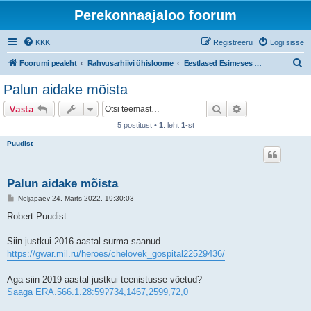
Perekonnaajaloo foorum
KKK
Registreeru
Logi sisse
O
Foorumi pealeht
Rahvusarhiivi ühisloome
Eestlased Esimeses maailmasõjas
t
Palun aidake mõista
s
Otsi
Täiendatud otsi
Vasta
i
5 postitust •
1
. leht
1
-st
Puudist
Palun aidake mõista
P
Neljapäev 24. Märts 2022, 19:30:03
o
s
Robert Puudist
t
i
t
Siin justkui 2016 aastal surma saanud
u
https://gwar.mil.ru/heroes/chelovek_gospital22529436/
s
Aga siin 2019 aastal justkui teenistusse võetud?
Saaga ERA.566.1.28:59?734,1467,2599,72,0