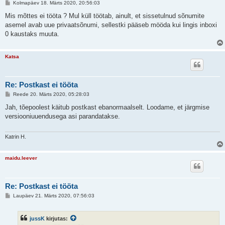
P
Kolmapäev 18. Märts 2020, 20:56:03
o
s
Mis mõttes ei tööta ? Mul küll töötab, ainult, et sissetulnud sõnumite
t
asemel avab uue privaatsõnumi, sellestki pääseb mööda kui lingis inboxi
i
t
0 kaustaks muuta.
u
s
Katsa
Re: Рostkast ei tööta
P
Reede 20. Märts 2020, 05:28:03
o
s
Jah, tõepoolest käitub postkast ebanormaalselt. Loodame, et järgmise
t
versiooniuuendusega asi parandatakse.
i
t
u
s
Katrin H.
maidu.leever
Re: Рostkast ei tööta
P
Laupäev 21. Märts 2020, 07:56:03
o
s
t
jussK
kirjutas:
i