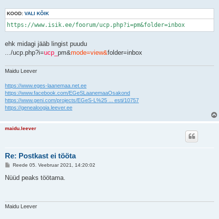
KOOD:
VALI KÕIK
https://www.isik.ee/foorum/ucp.php?i=pm&folder=inbox
ehk midagi jääb lingist puudu
.../ucp.php?i=
ucp_
pm&
mode=view&
folder=inbox
Maidu Leever
https://www.eges-laanemaa.net.ee
https://www.facebook.com/EGeSLaanemaaOsakond
https://www.geni.com/projects/EGeS-L%25 ... esti/10757
https://genealoogia.leever.ee
maidu.leever
Re: Рostkast ei tööta
P
Reede 05. Veebruar 2021, 14:20:02
o
s
Nüüd peaks töötama.
t
i
t
u
s
Maidu Leever