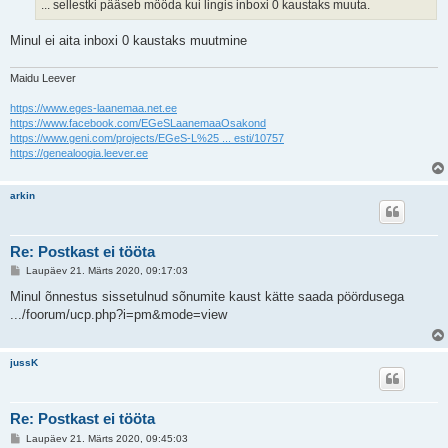
t
... sellestki pääseb mööda kui lingis inboxi 0 kaustaks muuta.
u
s
Minul ei aita inboxi 0 kaustaks muutmine
Maidu Leever
https://www.eges-laanemaa.net.ee
https://www.facebook.com/EGeSLaanemaaOsakond
https://www.geni.com/projects/EGeS-L%25 ... esti/10757
https://genealoogia.leever.ee
arkin
Re: Рostkast ei tööta
P
Laupäev 21. Märts 2020, 09:17:03
o
s
Minul õnnestus sissetulnud sõnumite kaust kätte saada pöördusega
t
.../foorum/ucp.php?i=pm&mode=view
i
t
u
s
jussK
Re: Рostkast ei tööta
P
Laupäev 21. Märts 2020, 09:45:03