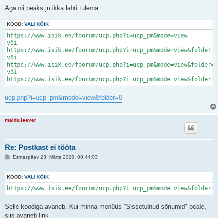
o
s
Aga nii peaks ju ikka lahti tulema:
t
i
KOOD:
t
VALI KÕIK
u
https://www.isik.ee/foorum/ucp.php?i=ucp_pm&mode=view

s
või

https://www.isik.ee/foorum/ucp.php?i=ucp_pm&mode=view&folder

või

https://www.isik.ee/foorum/ucp.php?i=ucp_pm&mode=view&folder=0

või

ucp.php?i=ucp_pm&mode=view&folder=0
maidu.leever
Re: Рostkast ei tööta
P
Esmaspäev 23. Märts 2020, 08:44:03
o
s
t
KOOD:
VALI KÕIK
i
t
https://www.isik.ee/foorum/ucp.php?i=ucp_pm&mode=view&folder=i
u
s
Selle koodiga avaneb. Kui minna menüüs "Sissetulnud sõnumid" peale,
siis avaneb link