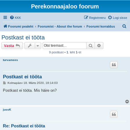
Perekonnaajaloo foorum
KKK
Registreeru
Logi sisse
O
Foorumi pealeht
Foorumist - About the forum
Foorumi korraldus
t
Рostkast ei tööta
s
Otsi
Täiendatud otsi
Vasta
i
9 postitust •
1
. leht
1
-st
turvamees
Рostkast ei tööta
P
Kolmapäev 18. Märts 2020, 18:14:03
o
s
Рostkast ei tööta. Mis häire on?
t
i
t
u
s
jussK
Re: Рostkast ei tööta