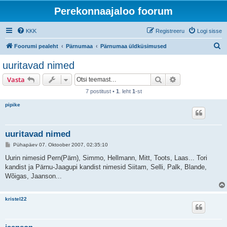
Perekonnaajaloo foorum
KKK
Registreeru
Logi sisse
O
Foorumi pealeht
Pärnumaa
Pärnumaa üldküsimused
t
uuritavad nimed
s
Otsi
Täiendatud otsi
Vasta
i
7 postitust •
1
. leht
1
-st
pipike
uuritavad nimed
P
Pühapäev 07. Oktoober 2007, 02:35:10
o
s
Uurin nimesid Pern(Pärn), Simmo, Hellmann, Mitt, Toots, Laas... Tori
t
kandist ja Pärnu-Jaagupi kandist nimesid Siitam, Selli, Palk, Blande,
i
t
Wõigas, Jaanson...
u
s
kristel22