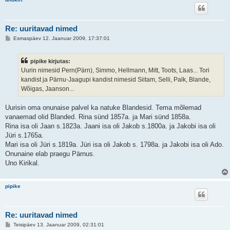
Re: uuritavad nimed
P
Esmaspäev 12. Jaanuar 2009, 17:37:01
o
s
t
pipike kirjutas:
i
t
Uurin nimesid Pern(Pärn), Simmo, Hellmann, Mitt, Toots, Laas... Tori
u
kandist ja Pärnu-Jaagupi kandist nimesid Siitam, Selli, Palk, Blande,
s
Wõigas, Jaanson...
Uurisin oma onunaise palvel ka natuke Blandesid. Tema mõlemad
vanaemad olid Blanded. Rina sünd 1857a. ja Mari sünd 1858a.
Rina isa oli Jaan s.1823a. Jaani isa oli Jakob s.1800a. ja Jakobi isa oli
Jüri s.1765a.
Mari isa oli Jüri s.1819a. Jüri isa oli Jakob s. 1798a. ja Jakobi isa oli Ado.
Onunaine elab praegu Pärnus.
Uno Kirikal.
pipike
Re: uuritavad nimed
P
Teisipäev 13. Jaanuar 2009, 02:31:01