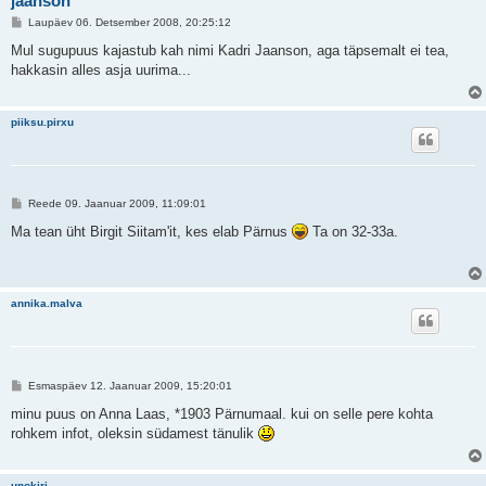
jaanson
P
Laupäev 06. Detsember 2008, 20:25:12
o
s
Mul sugupuus kajastub kah nimi Kadri Jaanson, aga täpsemalt ei tea,
t
hakkasin alles asja uurima...
i
t
u
s
piiksu.pirxu
P
Reede 09. Jaanuar 2009, 11:09:01
o
s
Ma tean üht Birgit Siitam'it, kes elab Pärnus
Ta on 32-33a.
t
i
t
u
s
annika.malva
P
Esmaspäev 12. Jaanuar 2009, 15:20:01
o
s
minu puus on Anna Laas, *1903 Pärnumaal. kui on selle pere kohta
t
rohkem infot, oleksin südamest tänulik
i
t
u
s
unokiri