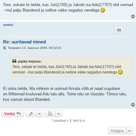
o
s
Tere, oskate te öelda, kas Jüri(1765) ja Jakobi isa Ado(1770?) olid vennad
t
- mul palju Blandesid ja selline väike segadus nendega
i
t
u
s
unokiri
Re: uuritavad nimed
P
Teisipäev 13. Jaanuar 2009, 09:32:01
o
s
t
pipike kirjutas:
i
t
Tere, oskate te öelda, kas Jüri(1765) ja Jakobi isa Ado(1770?) olid
u
vennad - mul palju Blandesid ja selline väike segadus nendega
s
Ei oska öelda. Ma rohkem ei uurinud.Arvata võib,et naad sugulase
on.Mõlemad kuuluvad Adu talu alla. Teine talu on Uustalu- Tõnise talu,
kus samuti elasid Blanded.
Vasta
7 postitust •
1
. leht
1
-st
Hüppa