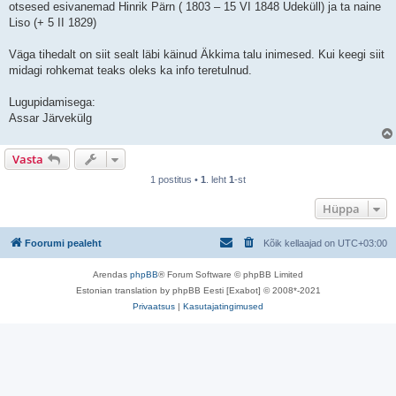
otsesed esivanemad Hinrik Pärn ( 1803 – 15 VI 1848 Udeküll) ja ta naine
Liso (+ 5 II 1829)
Väga tihedalt on siit sealt läbi käinud Äkkima talu inimesed. Kui keegi siit
midagi rohkemat teaks oleks ka info teretulnud.
Lugupidamisega:
Assar Järvekülg
Vasta
1 postitus •
1
. leht
1
-st
Hüppa
Foorumi pealeht
Kõik kellaajad on
UTC+03:00
Arendas
phpBB
® Forum Software © phpBB Limited
Estonian translation by phpBB Eesti [Exabot] © 2008*-2021
Privaatsus
|
Kasutajatingimused