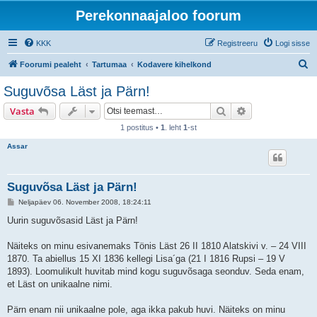
Perekonnaajaloo foorum
KKK
Registreeru
Logi sisse
O
Foorumi pealeht
Tartumaa
Kodavere kihelkond
t
Suguvõsa Läst ja Pärn!
s
Otsi
Täiendatud otsi
Vasta
i
1 postitus •
1
. leht
1
-st
Assar
Suguvõsa Läst ja Pärn!
P
Neljapäev 06. November 2008, 18:24:11
o
s
Uurin suguvõsasid Läst ja Pärn!
t
i
t
Näiteks on minu esivanemaks Tönis Läst 26 II 1810 Alatskivi v. – 24 VIII
u
1870. Ta abiellus 15 XI 1836 kellegi Lisa´ga (21 I 1816 Rupsi – 19 V
s
1893). Loomulikult huvitab mind kogu suguvõsaga seonduv. Seda enam,
et Läst on unikaalne nimi.
Pärn enam nii unikaalne pole, aga ikka pakub huvi. Näiteks on minu