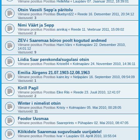
Viimane postitus Postitas
HelleMai
«
Laupäev 07. Jaanuar 2012, 18:39:01
Otsin Vassili Sepp'a päritolu
Viimane postitus Postitas
Bluebyrd22
«
Reede 16. Detsember 2011, 20:34:12
Vastuseid:
3
Nimi Väärt ja Sepp
Viimane postitus Postitas
annikaj
«
Reede 11. Veebruar 2011, 15:09:02
Vastuseid:
2
ZEV-i Saaremaa büroo poolt kogutud andmed
Viimane postitus Postitas
Harri.Värs
«
Kolmapäev 22. Detsember 2010,
14:01:12
Vastuseid:
9
Liidia Saar perekonda/sugulasi otsin
Viimane postitus Postitas
Kriste84
«
Kolmapäev 24. November 2010, 14:36:11
Emilia Jürgens 21.07.1903-12.08.1963
Viimane postitus Postitas
kaire.ley
«
Neljapäev 16. September 2010, 09:54:09
Vastuseid:
1
Kirill Pagil
Viimane postitus Postitas
Eike Riis
«
Reede 23. Juuli 2010, 12:41:07
Vastuseid:
2
Winter i nimelist otsin
Viimane postitus Postitas
Kristy
«
Kolmapäev 05. Mai 2010, 00:28:05
Vastuseid:
11
Feodor Uusmaa
Viimane postitus Postitas
Saareprints
«
Pühapäev 02. Mai 2010, 08:47:05
Kõikidele Saaremaa suguvõsade uurijatele!
Viimane postitus Postitas
Ivar
«
Laupäev 03. Aprill 2010, 10:55:04