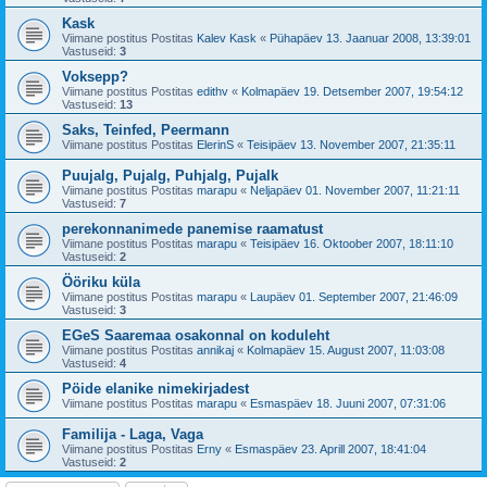
Kask
Viimane postitus Postitas
Kalev Kask
«
Pühapäev 13. Jaanuar 2008, 13:39:01
Vastuseid:
3
Voksepp?
Viimane postitus Postitas
edithv
«
Kolmapäev 19. Detsember 2007, 19:54:12
Vastuseid:
13
Saks, Teinfed, Peermann
Viimane postitus Postitas
ElerinS
«
Teisipäev 13. November 2007, 21:35:11
Puujalg, Pujalg, Puhjalg, Pujalk
Viimane postitus Postitas
marapu
«
Neljapäev 01. November 2007, 11:21:11
Vastuseid:
7
perekonnanimede panemise raamatust
Viimane postitus Postitas
marapu
«
Teisipäev 16. Oktoober 2007, 18:11:10
Vastuseid:
2
Ööriku küla
Viimane postitus Postitas
marapu
«
Laupäev 01. September 2007, 21:46:09
Vastuseid:
3
EGeS Saaremaa osakonnal on koduleht
Viimane postitus Postitas
annikaj
«
Kolmapäev 15. August 2007, 11:03:08
Vastuseid:
4
Pöide elanike nimekirjadest
Viimane postitus Postitas
marapu
«
Esmaspäev 18. Juuni 2007, 07:31:06
Familija - Laga, Vaga
Viimane postitus Postitas
Erny
«
Esmaspäev 23. Aprill 2007, 18:41:04
Vastuseid:
2