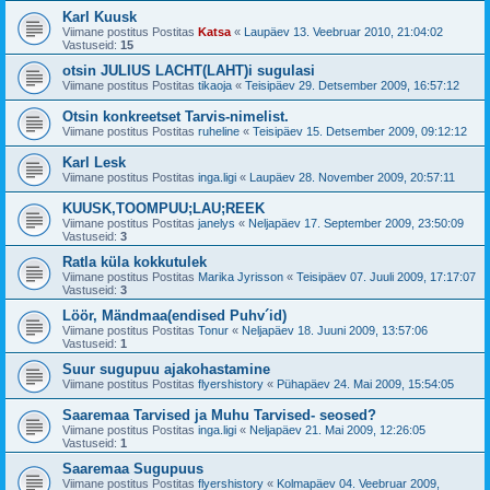
Karl Kuusk
Viimane postitus Postitas
Katsa
«
Laupäev 13. Veebruar 2010, 21:04:02
Vastuseid:
15
otsin JULIUS LACHT(LAHT)i sugulasi
Viimane postitus Postitas
tikaoja
«
Teisipäev 29. Detsember 2009, 16:57:12
Otsin konkreetset Tarvis-nimelist.
Viimane postitus Postitas
ruheline
«
Teisipäev 15. Detsember 2009, 09:12:12
Karl Lesk
Viimane postitus Postitas
inga.ligi
«
Laupäev 28. November 2009, 20:57:11
KUUSK,TOOMPUU;LAU;REEK
Viimane postitus Postitas
janelys
«
Neljapäev 17. September 2009, 23:50:09
Vastuseid:
3
Ratla küla kokkutulek
Viimane postitus Postitas
Marika Jyrisson
«
Teisipäev 07. Juuli 2009, 17:17:07
Vastuseid:
3
Löör, Mändmaa(endised Puhv´id)
Viimane postitus Postitas
Tonur
«
Neljapäev 18. Juuni 2009, 13:57:06
Vastuseid:
1
Suur sugupuu ajakohastamine
Viimane postitus Postitas
flyershistory
«
Pühapäev 24. Mai 2009, 15:54:05
Saaremaa Tarvised ja Muhu Tarvised- seosed?
Viimane postitus Postitas
inga.ligi
«
Neljapäev 21. Mai 2009, 12:26:05
Vastuseid:
1
Saaremaa Sugupuus
Viimane postitus Postitas
flyershistory
«
Kolmapäev 04. Veebruar 2009,