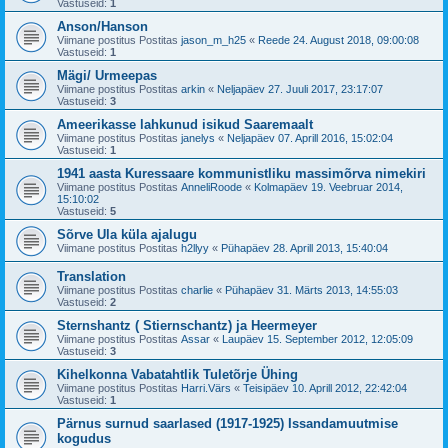
Vastuseid:
1
Anson/Hanson
Viimane postitus Postitas
jason_m_h25
«
Reede 24. August 2018, 09:00:08
Vastuseid:
1
Mägi/ Urmeepas
Viimane postitus Postitas
arkin
«
Neljapäev 27. Juuli 2017, 23:17:07
Vastuseid:
3
Ameerikasse lahkunud isikud Saaremaalt
Viimane postitus Postitas
janelys
«
Neljapäev 07. Aprill 2016, 15:02:04
Vastuseid:
1
1941 aasta Kuressaare kommunistliku massimõrva nimekiri
Viimane postitus Postitas
AnneliRoode
«
Kolmapäev 19. Veebruar 2014,
15:10:02
Vastuseid:
5
Sõrve Ula küla ajalugu
Viimane postitus Postitas
h2llyy
«
Pühapäev 28. Aprill 2013, 15:40:04
Translation
Viimane postitus Postitas
charlie
«
Pühapäev 31. Märts 2013, 14:55:03
Vastuseid:
2
Sternshantz ( Stiernschantz) ja Heermeyer
Viimane postitus Postitas
Assar
«
Laupäev 15. September 2012, 12:05:09
Vastuseid:
3
Kihelkonna Vabatahtlik Tuletõrje Ühing
Viimane postitus Postitas
Harri.Värs
«
Teisipäev 10. Aprill 2012, 22:42:04
Vastuseid:
1
Pärnus surnud saarlased (1917-1925) Issandamuutmise
kogudus