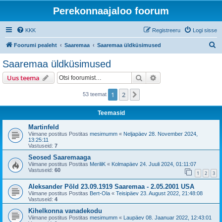
Perekonnaajaloo foorum
KKK
Registreeru
Logi sisse
O
Foorumi pealeht
Saaremaa
Saaremaa üldküsimused
t
Saaremaa üldküsimused
s
Otsi
Täiendatud otsing
Uus teema
i
1
2
Järgmine
53 teemat
Teemasid
Martinfeld
Viimane postitus Postitas
mesimumm
«
Neljapäev 28. November 2024,
13:25:11
Vastuseid:
7
Seosed Saaremaaga
Viimane postitus Postitas
MeriliK
«
Kolmapäev 24. Juuli 2024, 01:11:07
Vastuseid:
60
1
2
3
Aleksander Põld 23.09.1919 Saaremaa - 2.05.2001 USA
Viimane postitus Postitas
Bert-Ola
«
Teisipäev 23. August 2022, 21:48:08
Vastuseid:
4
Kihelkonna vanadekodu
Viimane postitus Postitas
mesimumm
«
Laupäev 08. Jaanuar 2022, 12:43:01