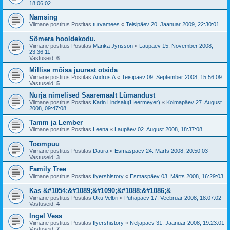
18:06:02
Namsing
Viimane postitus Postitas
turvamees
«
Teisipäev 20. Jaanuar 2009, 22:30:01
Sõmera hooldekodu.
Viimane postitus Postitas
Marika Jyrisson
«
Laupäev 15. November 2008,
23:36:11
Vastuseid:
6
Millise mõisa juurest otsida
Viimane postitus Postitas
Andrus A
«
Teisipäev 09. September 2008, 15:56:09
Vastuseid:
5
Nurja nimelised Saaremaalt Lümandust
Viimane postitus Postitas
Karin Lindsalu(Heermeyer)
«
Kolmapäev 27. August
2008, 09:47:08
Tamm ja Lember
Viimane postitus Postitas
Leena
«
Laupäev 02. August 2008, 18:37:08
Toompuu
Viimane postitus Postitas
Daura
«
Esmaspäev 24. Märts 2008, 20:50:03
Vastuseid:
3
Family Tree
Viimane postitus Postitas
flyershistory
«
Esmaspäev 03. Märts 2008, 16:29:03
Kas &#1054;&#1089;&#1090;&#1088;&#1086;&
Viimane postitus Postitas
Uku.Velbri
«
Pühapäev 17. Veebruar 2008, 18:07:02
Vastuseid:
4
Ingel Vess
Viimane postitus Postitas
flyershistory
«
Neljapäev 31. Jaanuar 2008, 19:23:01
Vastuseid:
7