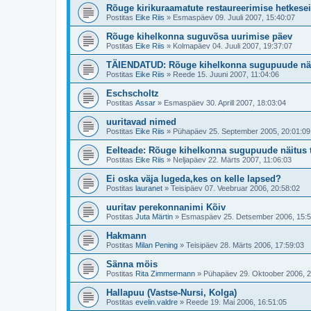
Rõuge kirikuraamatute restaureerimise hetkese
Postitas
Eike Riis
»
Esmaspäev 09. Juuli 2007, 15:40:07
Rõuge kihelkonna suguvõsa uurimise päev
Postitas
Eike Riis
»
Kolmapäev 04. Juuli 2007, 19:37:07
TÄIENDATUD: Rõuge kihelkonna sugupuude nä
Postitas
Eike Riis
»
Reede 15. Juuni 2007, 11:04:06
Eschscholtz
Postitas
Assar
»
Esmaspäev 30. Aprill 2007, 18:03:04
uuritavad nimed
Postitas
Eike Riis
»
Pühapäev 25. September 2005, 20:01:09
Eelteade: Rõuge kihelkonna sugupuude näitus 
Postitas
Eike Riis
»
Neljapäev 22. Märts 2007, 11:06:03
Ei oska väja lugeda,kes on kelle lapsed?
Postitas
lauranet
»
Teisipäev 07. Veebruar 2006, 20:58:02
uuritav perekonnanimi Kõiv
Postitas
Juta Märtin
»
Esmaspäev 25. Detsember 2006, 15:5
Hakmann
Postitas
Milan Pening
»
Teisipäev 28. Märts 2006, 17:59:03
Sänna möis
Postitas
Rita Zimmermann
»
Pühapäev 29. Oktoober 2006, 2
Hallapuu (Vastse-Nursi, Kolga)
Postitas
evelin.valdre
»
Reede 19. Mai 2006, 16:51:05