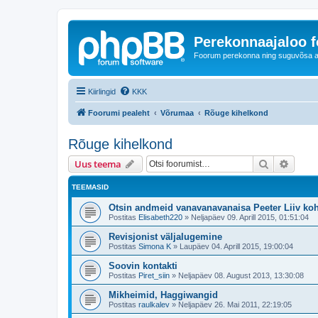
Perekonnaajaloo 
Foorum perekonna ning suguvõsa ajal
Kiirlingid
KKK
Foorumi pealeht
Võrumaa
Rõuge kihelkond
Rõuge kihelkond
Otsi
Täiend
Uus teema
TEEMASID
Otsin andmeid vanavanavanaisa Peeter Liiv koh
Postitas
Elisabeth220
»
Neljapäev 09. Aprill 2015, 01:51:04
Revisjonist väljalugemine
Postitas
Simona K
»
Laupäev 04. Aprill 2015, 19:00:04
Soovin kontakti
Postitas
Piret_siin
»
Neljapäev 08. August 2013, 13:30:08
Mikheimid, Haggiwangid
Postitas
raulkalev
»
Neljapäev 26. Mai 2011, 22:19:05