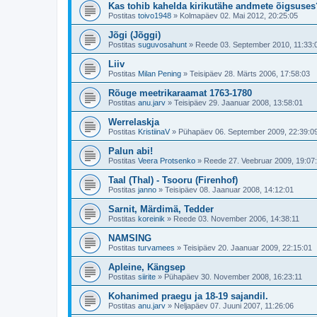
Kas tohib kahelda kirikutähe andmete õigsuses
Postitas
toivo1948
»
Kolmapäev 02. Mai 2012, 20:25:05
Jõgi (Jõggi)
Postitas
suguvosahunt
»
Reede 03. September 2010, 11:33:
Liiv
Postitas
Milan Pening
»
Teisipäev 28. Märts 2006, 17:58:03
Rõuge meetrikaraamat 1763-1780
Postitas
anu.jarv
»
Teisipäev 29. Jaanuar 2008, 13:58:01
Werrelaskja
Postitas
KristiinaV
»
Pühapäev 06. September 2009, 22:39:0
Palun abi!
Postitas
Veera Protsenko
»
Reede 27. Veebruar 2009, 19:07
Taal (Thal) - Tsooru (Firenhof)
Postitas
janno
»
Teisipäev 08. Jaanuar 2008, 14:12:01
Sarnit, Märdimä, Tedder
Postitas
koreinik
»
Reede 03. November 2006, 14:38:11
NAMSING
Postitas
turvamees
»
Teisipäev 20. Jaanuar 2009, 22:15:01
Apleine, Kängsep
Postitas
siirite
»
Pühapäev 30. November 2008, 16:23:11
Kohanimed praegu ja 18-19 sajandil.
Postitas
anu.jarv
»
Neljapäev 07. Juuni 2007, 11:26:06