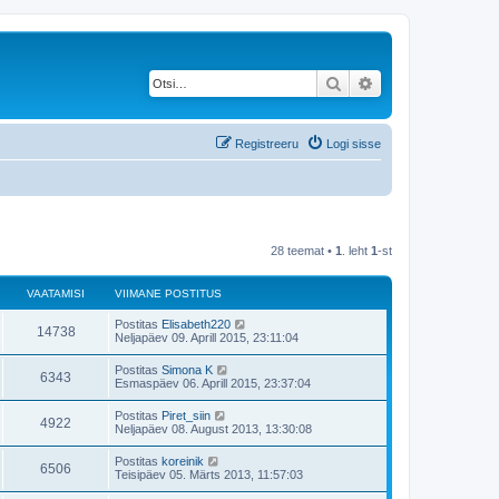
Otsi
Täiendatud otsing
Registreeru
Logi sisse
28 teemat •
1
. leht
1
-st
VAATAMISI
VIIMANE POSTITUS
V
Postitas
Elisabeth220
V
14738
i
Neljapäev 09. Aprill 2015, 23:11:04
i
a
m
V
Postitas
Simona K
V
6343
a
i
Esmaspäev 06. Aprill 2015, 23:37:04
a
n
i
e
a
m
V
Postitas
Piret_siin
t
p
V
4922
a
i
Neljapäev 08. August 2013, 13:30:08
o
a
n
i
s
a
e
a
m
t
V
Postitas
koreinik
t
p
V
6506
a
i
i
m
Teisipäev 05. Märts 2013, 11:57:03
o
a
n
t
i
s
a
e
a
u