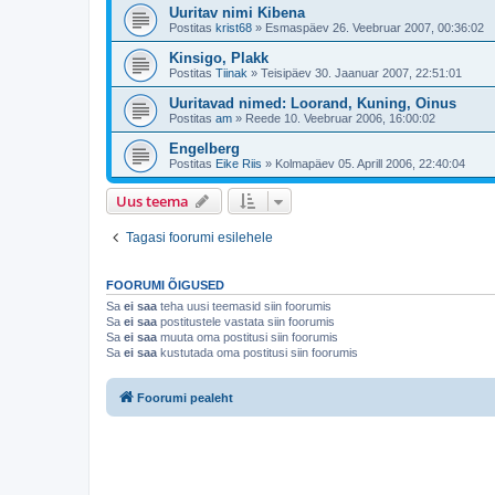
Uuritav nimi Kibena
Postitas
krist68
»
Esmaspäev 26. Veebruar 2007, 00:36:02
Kinsigo, Plakk
Postitas
Tiinak
»
Teisipäev 30. Jaanuar 2007, 22:51:01
Uuritavad nimed: Loorand, Kuning, Oinus
Postitas
am
»
Reede 10. Veebruar 2006, 16:00:02
Engelberg
Postitas
Eike Riis
»
Kolmapäev 05. Aprill 2006, 22:40:04
Uus teema
Tagasi foorumi esilehele
FOORUMI ÕIGUSED
Sa
ei saa
teha uusi teemasid siin foorumis
Sa
ei saa
postitustele vastata siin foorumis
Sa
ei saa
muuta oma postitusi siin foorumis
Sa
ei saa
kustutada oma postitusi siin foorumis
Foorumi pealeht