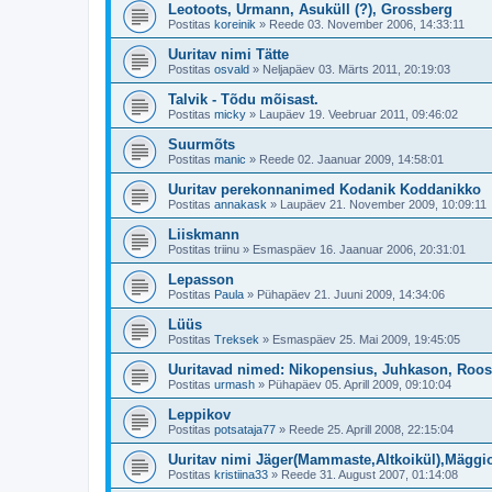
Leotoots, Urmann, Asuküll (?), Grossberg
Postitas
koreinik
»
Reede 03. November 2006, 14:33:11
Uuritav nimi Tätte
Postitas
osvald
»
Neljapäev 03. Märts 2011, 20:19:03
Talvik - Tõdu mõisast.
Postitas
micky
»
Laupäev 19. Veebruar 2011, 09:46:02
Suurmõts
Postitas
manic
»
Reede 02. Jaanuar 2009, 14:58:01
Uuritav perekonnanimed Kodanik Koddanikko
Postitas
annakask
»
Laupäev 21. November 2009, 10:09:11
Liiskmann
Postitas
triinu
»
Esmaspäev 16. Jaanuar 2006, 20:31:01
Lepasson
Postitas
Paula
»
Pühapäev 21. Juuni 2009, 14:34:06
Lüüs
Postitas
Treksek
»
Esmaspäev 25. Mai 2009, 19:45:05
Uuritavad nimed: Nikopensius, Juhkason, Roo
Postitas
urmash
»
Pühapäev 05. Aprill 2009, 09:10:04
Leppikov
Postitas
potsataja77
»
Reede 25. Aprill 2008, 22:15:04
Uuritav nimi Jäger(Mammaste,Altkoikül),Mäggio
Postitas
kristiina33
»
Reede 31. August 2007, 01:14:08