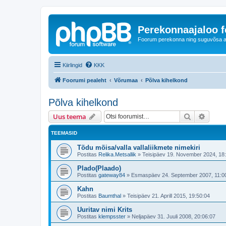
Perekonnaajaloo 
Foorum perekonna ning suguvõsa ajal
Kiirlingid
KKK
Foorumi pealeht
Võrumaa
Põlva kihelkond
Põlva kihelkond
Otsi
Täiend
Uus teema
TEEMASID
Tõdu mõisa/valla vallaliikmete nimekiri
Postitas
Relika.Metsallik
»
Teisipäev 19. November 2024, 18
Plado(Plaado)
Postitas
gateway84
»
Esmaspäev 24. September 2007, 11:0
Kahn
Postitas
Baumthal
»
Teisipäev 21. Aprill 2015, 19:50:04
Uuritav nimi Krits
Postitas
klempsster
»
Neljapäev 31. Juuli 2008, 20:06:07