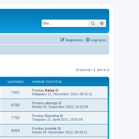
Otsi
Täiendatud otsing
Registreeru
Logi sisse
19 teemat •
1
. leht
1
-st
VAATAMISI
VIIMANE POSTITUS
V
Postitas
Katsa
V
7461
i
Neljapäev 21. November 2024, 08:02:11
i
a
m
V
Postitas
elissepp
V
8766
a
i
Reede 30. September 2022, 16:16:09
a
n
i
e
a
m
V
Postitas
Baumthal
t
p
V
7782
a
i
Teisipäev 21. Aprill 2015, 19:50:04
o
a
n
i
s
a
e
a
m
t
V
Postitas
koreinik
t
p
V
8064
a
i
i
m
Reede 09. November 2012, 09:43:11
o
a
n
t
i
s
a
e
a
u