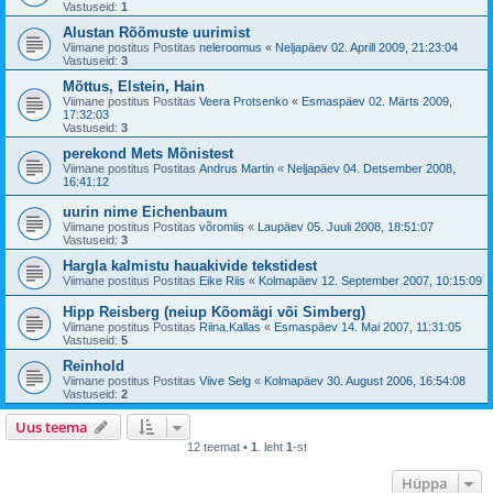
Vastuseid:
1
Alustan Rõõmuste uurimist
Viimane postitus Postitas
neleroomus
«
Neljapäev 02. Aprill 2009, 21:23:04
Vastuseid:
3
Mõttus, Elstein, Hain
Viimane postitus Postitas
Veera Protsenko
«
Esmaspäev 02. Märts 2009,
17:32:03
Vastuseid:
3
perekond Mets Mõnistest
Viimane postitus Postitas
Andrus Martin
«
Neljapäev 04. Detsember 2008,
16:41:12
uurin nime Eichenbaum
Viimane postitus Postitas
võromiis
«
Laupäev 05. Juuli 2008, 18:51:07
Vastuseid:
3
Hargla kalmistu hauakivide tekstidest
Viimane postitus Postitas
Eike Riis
«
Kolmapäev 12. September 2007, 10:15:09
Hipp Reisberg (neiup Kõomägi või Simberg)
Viimane postitus Postitas
Riina.Kallas
«
Esmaspäev 14. Mai 2007, 11:31:05
Vastuseid:
5
Reinhold
Viimane postitus Postitas
Viive Selg
«
Kolmapäev 30. August 2006, 16:54:08
Vastuseid:
2
Uus teema
12 teemat •
1
. leht
1
-st
Hüppa