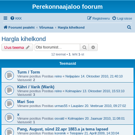
Perekonnaajaloo foorum
KKK
Registreeru
Logi sisse
O
Foorumi pealeht
Võrumaa
Hargla kihelkond
t
Hargla kihelkond
s
Otsi
Täiendatud otsing
Uus teema
i
12 teemat •
1
. leht
1
-st
Teemasid
Turm / Torm
Viimane postitus Postitas
reino
«
Neljapäev 14. Oktoober 2010, 21:40:10
Vastuseid:
2
Kähri / Varik (Warik)
Viimane postitus Postitas
reino
«
Kolmapäev 13. Oktoober 2010, 15:53:10
Vastuseid:
3
Mari Soo
Viimane postitus Postitas
urmas55
«
Laupäev 20. Veebruar 2010, 09:27:02
x
Viimane postitus Postitas
osvald
«
Kolmapäev 20. Jaanuar 2010, 11:08:01
Vastuseid:
1
Pang, August, sünd 22.apr 1883.a ja tema lapsed
Viimane postitus Postitas
koreinik
«
Teisipäev 21. Aprill 2009, 14:33:04