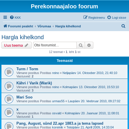
Perekonnaajaloo foorum
KKK
Registreeru
Logi sisse
O
Foorumi pealeht
Võrumaa
Hargla kihelkond
t
Hargla kihelkond
s
Otsi
Täiendatud otsing
Uus teema
i
12 teemat •
1
. leht
1
-st
Teemasid
Turm / Torm
Viimane postitus Postitas
reino
«
Neljapäev 14. Oktoober 2010, 21:40:10
Vastuseid:
2
Kähri / Varik (Warik)
Viimane postitus Postitas
reino
«
Kolmapäev 13. Oktoober 2010, 15:53:10
Vastuseid:
3
Mari Soo
Viimane postitus Postitas
urmas55
«
Laupäev 20. Veebruar 2010, 09:27:02
x
Viimane postitus Postitas
osvald
«
Kolmapäev 20. Jaanuar 2010, 11:08:01
Vastuseid:
1
Pang, August, sünd 22.apr 1883.a ja tema lapsed
Viimane postitus Postitas
koreinik
«
Teisipäev 21. Aprill 2009, 14:33:04