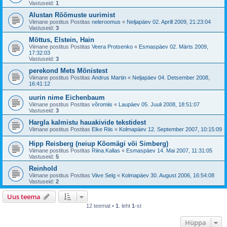
Vastuseid:
1
Alustan Rõõmuste uurimist
Viimane postitus Postitas
neleroomus
«
Neljapäev 02. Aprill 2009, 21:23:04
Vastuseid:
3
Mõttus, Elstein, Hain
Viimane postitus Postitas
Veera Protsenko
«
Esmaspäev 02. Märts 2009,
17:32:03
Vastuseid:
3
perekond Mets Mõnistest
Viimane postitus Postitas
Andrus Martin
«
Neljapäev 04. Detsember 2008,
16:41:12
uurin nime Eichenbaum
Viimane postitus Postitas
võromiis
«
Laupäev 05. Juuli 2008, 18:51:07
Vastuseid:
3
Hargla kalmistu hauakivide tekstidest
Viimane postitus Postitas
Eike Riis
«
Kolmapäev 12. September 2007, 10:15:09
Hipp Reisberg (neiup Kõomägi või Simberg)
Viimane postitus Postitas
Riina.Kallas
«
Esmaspäev 14. Mai 2007, 11:31:05
Vastuseid:
5
Reinhold
Viimane postitus Postitas
Viive Selg
«
Kolmapäev 30. August 2006, 16:54:08
Vastuseid:
2
Uus teema
12 teemat •
1
. leht
1
-st
Hüppa