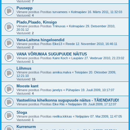
Vastuseid:
7
Puusepp
Viimane postitus Postitas
turvamees
«
Kolmapäev 16. Märts 2011, 11:32:03
Vastuseid:
4
Plado,Plaado, Kinsigo
Viimane postitus Postitas
Triinuxas
«
Kolmapäev 29. Detsember 2010,
20:31:12
Vastuseid:
2
Vana-Laitsna hingeloendid
Viimane postitus Postitas
Eike13
«
Reede 12. November 2010, 16:46:11
Vastuseid:
2
VANA VÕRUMAA SUGUPUUDE NÄITUS
Viimane postitus Postitas
Kaire Koch
«
Laupäev 27. Veebruar 2010, 21:23:02
Vastuseid:
1
Lõhmus
Viimane postitus Postitas
annika.malva
«
Teisipäev 20. Oktoober 2009,
12:21:10
Vastuseid:
15
Mooste kant
Viimane postitus Postitas
janelys
«
Pühapäev 19. Juuli 2009, 10:17:07
Vastuseid:
4
Vastseliina kihelkonna sugupuude näitus - TÄIENDATUD!
Viimane postitus Postitas
Eike Riis
«
Neljapäev 09. Juuli 2009, 17:12:07
Sloga
Viimane postitus Postitas
reelika.kikkas
«
Neljapäev 07. Mai 2009, 11:47:05
Vastuseid:
1
Kurrenurm