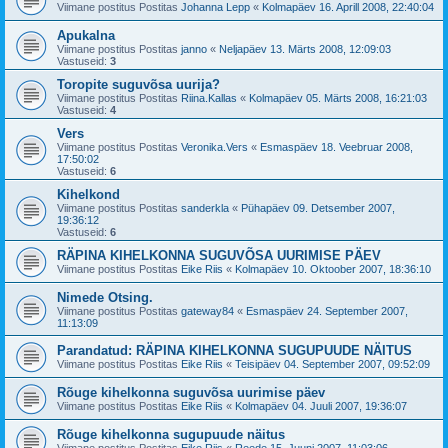
Viimane postitus Postitas
Johanna Lepp
«
Kolmapäev 16. Aprill 2008, 22:40:04
Apukalna
Viimane postitus Postitas
janno
«
Neljapäev 13. Märts 2008, 12:09:03
Vastuseid:
3
Toropite suguvõsa uurija?
Viimane postitus Postitas
Riina.Kallas
«
Kolmapäev 05. Märts 2008, 16:21:03
Vastuseid:
4
Vers
Viimane postitus Postitas
Veronika.Vers
«
Esmaspäev 18. Veebruar 2008,
17:50:02
Vastuseid:
6
Kihelkond
Viimane postitus Postitas
sanderkla
«
Pühapäev 09. Detsember 2007,
19:36:12
Vastuseid:
6
RÄPINA KIHELKONNA SUGUVÕSA UURIMISE PÄEV
Viimane postitus Postitas
Eike Riis
«
Kolmapäev 10. Oktoober 2007, 18:36:10
Nimede Otsing.
Viimane postitus Postitas
gateway84
«
Esmaspäev 24. September 2007,
11:13:09
Parandatud: RÄPINA KIHELKONNA SUGUPUUDE NÄITUS
Viimane postitus Postitas
Eike Riis
«
Teisipäev 04. September 2007, 09:52:09
Rõuge kihelkonna suguvõsa uurimise päev
Viimane postitus Postitas
Eike Riis
«
Kolmapäev 04. Juuli 2007, 19:36:07
Rõuge kihelkonna sugupuude näitus