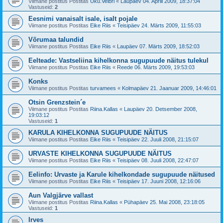
Viimane postitus Postitas
Uku.Velbri
«
Laupäev 04. Aprill 2009, 18:37:04
Vastuseid:
2
Eesnimi vanaisalt isale, isalt pojale
Viimane postitus Postitas
Eike Riis
«
Teisipäev 24. Märts 2009, 11:55:03
Võrumaa talundid
Viimane postitus Postitas
Eike Riis
«
Laupäev 07. Märts 2009, 18:52:03
Eelteade: Vastseliina kihelkonna sugupuude näitus tulekul
Viimane postitus Postitas
Eike Riis
«
Reede 06. Märts 2009, 19:53:03
Konks
Viimane postitus Postitas
turvamees
«
Kolmapäev 21. Jaanuar 2009, 14:46:01
Otsin Grenzstein´e
Viimane postitus Postitas
Riina.Kallas
«
Laupäev 20. Detsember 2008,
19:03:12
Vastuseid:
1
KARULA KIHELKONNA SUGUPUUDE NÄITUS
Viimane postitus Postitas
Eike Riis
«
Teisipäev 22. Juuli 2008, 21:15:07
URVASTE KIHELKONNA SUGUPUUDE NÄITUS
Viimane postitus Postitas
Eike Riis
«
Teisipäev 08. Juuli 2008, 22:47:07
Eelinfo: Urvaste ja Karule kihelkondade sugupuude näitused
Viimane postitus Postitas
Eike Riis
«
Teisipäev 17. Juuni 2008, 12:16:06
Aun Valgjärve vallast
Viimane postitus Postitas
Riina.Kallas
«
Pühapäev 25. Mai 2008, 23:18:05
Vastuseid:
1
Irves