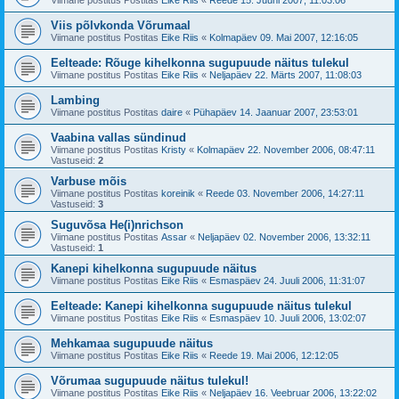
Viimane postitus Postitas
Eike Riis
«
Reede 15. Juuni 2007, 11:03:06
Viis põlvkonda Võrumaal
Viimane postitus Postitas
Eike Riis
«
Kolmapäev 09. Mai 2007, 12:16:05
Eelteade: Rõuge kihelkonna sugupuude näitus tulekul
Viimane postitus Postitas
Eike Riis
«
Neljapäev 22. Märts 2007, 11:08:03
Lambing
Viimane postitus Postitas
daire
«
Pühapäev 14. Jaanuar 2007, 23:53:01
Vaabina vallas sündinud
Viimane postitus Postitas
Kristy
«
Kolmapäev 22. November 2006, 08:47:11
Vastuseid:
2
Varbuse mõis
Viimane postitus Postitas
koreinik
«
Reede 03. November 2006, 14:27:11
Vastuseid:
3
Suguvõsa He(i)nrichson
Viimane postitus Postitas
Assar
«
Neljapäev 02. November 2006, 13:32:11
Vastuseid:
1
Kanepi kihelkonna sugupuude näitus
Viimane postitus Postitas
Eike Riis
«
Esmaspäev 24. Juuli 2006, 11:31:07
Eelteade: Kanepi kihelkonna sugupuude näitus tulekul
Viimane postitus Postitas
Eike Riis
«
Esmaspäev 10. Juuli 2006, 13:02:07
Mehkamaa sugupuude näitus
Viimane postitus Postitas
Eike Riis
«
Reede 19. Mai 2006, 12:12:05
Võrumaa sugupuude näitus tulekul!
Viimane postitus Postitas
Eike Riis
«
Neljapäev 16. Veebruar 2006, 13:22:02