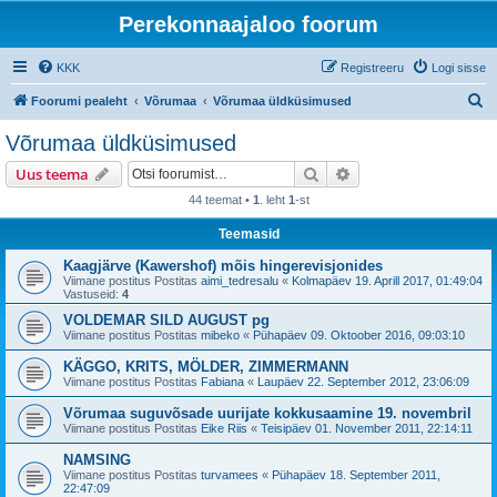
Perekonnaajaloo foorum
KKK
Registreeru
Logi sisse
O
Foorumi pealeht
Võrumaa
Võrumaa üldküsimused
t
Võrumaa üldküsimused
s
Otsi
Täiendatud otsing
Uus teema
i
44 teemat •
1
. leht
1
-st
Teemasid
Kaagjärve (Kawershof) mõis hingerevisjonides
Viimane postitus Postitas
aimi_tedresalu
«
Kolmapäev 19. Aprill 2017, 01:49:04
Vastuseid:
4
VOLDEMAR SILD AUGUST pg
Viimane postitus Postitas
mibeko
«
Pühapäev 09. Oktoober 2016, 09:03:10
KÄGGO, KRITS, MÖLDER, ZIMMERMANN
Viimane postitus Postitas
Fabiana
«
Laupäev 22. September 2012, 23:06:09
Võrumaa suguvõsade uurijate kokkusaamine 19. novembril
Viimane postitus Postitas
Eike Riis
«
Teisipäev 01. November 2011, 22:14:11
NAMSING
Viimane postitus Postitas
turvamees
«
Pühapäev 18. September 2011,
22:47:09