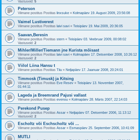
Vastuseid:
5
Peterson
Viimane postitus Postitas
linxsuke
«
Kolmapäev 19. August 2009, 23:56:08
Vaimel Lustiverest
Viimane postitus Postitas
laivi savi
«
Teisipäev 19. Mai 2009, 20:36:05
Saavan,Beresin
Viimane postitus Postitas
stern
«
Teisipäev 03. Veebruar 2009, 00:08:02
Vastuseid:
2
Mihler/Miller/Tiemann jne Kurista mõisast
Viimane postitus Postitas
laivi savi
«
Kolmapäev 17. Detsember 2008, 10:26:12
Vastuseid:
2
Viilol Liina Hansu t
Viimane postitus Postitas
Tiiu
«
Neljapäev 17. Jaanuar 2008, 20:24:01
Timmosk (Timusk) ja Kitsing
Viimane postitus Postitas
Eve Resev
«
Teisipäev 13. November 2007,
01:44:11
Lageda ja Breemrand Pajusi vallast
Viimane postitus Postitas
evenou
«
Kolmapäev 28. Märts 2007, 22:14:03
Perekond Pusep
Viimane postitus Postitas
Assar
«
Neljapäev 07. Detsember 2006, 11:13:12
Vastuseid:
2
Escholtz või Eschscholtz või ...
Viimane postitus Postitas
Assar
«
Esmaspäev 25. September 2006, 10:41:09
MUTLI