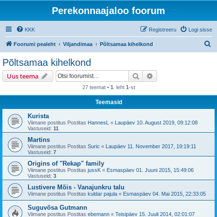
Perekonnaajaloo foorum
KKK
Registreeru
Logi sisse
O
Foorumi pealeht
Viljandimaa
Põltsamaa kihelkond
t
Põltsamaa kihelkond
s
Otsi
Täiendatud otsing
Uus teema
i
27 teemat •
1
. leht
1
-st
Teemasid
Kurista
Viimane postitus Postitas
HannesL
«
Laupäev 10. August 2019, 09:12:08
Vastuseid:
11
Martins
Viimane postitus Postitas
Suric
«
Laupäev 11. November 2017, 19:19:11
Vastuseid:
7
Origins of "Rekap" family
Viimane postitus Postitas
jussK
«
Esmaspäev 01. Juuni 2015, 15:49:06
Vastuseid:
3
Lustivere Mõis - Vanajunkru talu
Viimane postitus Postitas
kuldar pajula
«
Esmaspäev 04. Mai 2015, 22:33:05
Suguvõsa Gutmann
Viimane postitus Postitas
ebemann
«
Teisipäev 15. Juuli 2014, 02:01:07