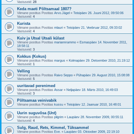
Vastuseid:
28
Keda maeti Põltsamaal 1807?
Viimane postitus Postitas
Arvo.Jägel
«
Teisipäev 26. Juuni 2012, 09:50:06
Vastuseid:
4
Kurista
Viimane postitus Postitas
mlauri
«
Teisipäev 21. Veebruar 2012, 09:33:02
Vastuseid:
4
Kuiv ja Utsal Utsali külast
Viimane postitus Postitas
mariannrammo
«
Esmaspäev 14. November 2011,
18:58:11
Vastuseid:
3
Kokkus (Kokus)
Viimane postitus Postitas
margus
«
Kolmapäev 29. Detsember 2010, 21:19:12
Vastuseid:
1
Velling
Viimane postitus Postitas
Raivo Seppo
«
Pühapäev 29. August 2010, 15:08:08
Vastuseid:
5
uuritavad perenimed
Viimane postitus Postitas
Assar
«
Neljapäev 18. Märts 2010, 16:49:03
Vastuseid:
3
Põltsamaa veinivabik
Viimane postitus Postitas
kussu
«
Teisipäev 12. Jaanuar 2010, 16:48:01
Uurin suguvõsa (Unt)
Viimane postitus Postitas
pilgrim
«
Laupäev 28. November 2009, 00:55:11
Vastuseid:
4
Sulg, Raud, Rets, Kimmel, Tüksammel
Viimane postitus Postitas
Eve.
«
Laupäev 03. Oktoober 2009, 22:19:10