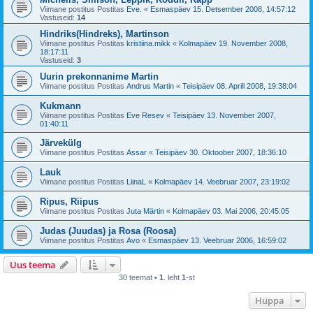
Viimane postitus Postitas
Eve.
«
Esmaspäev 15. Detsember 2008, 14:57:12
Vastuseid:
14
Hindriks(Hindreks), Martinson
Viimane postitus Postitas
kristiina.mikk
«
Kolmapäev 19. November 2008,
18:17:11
Vastuseid:
3
Uurin prekonnanime Martin
Viimane postitus Postitas
Andrus Martin
«
Teisipäev 08. Aprill 2008, 19:38:04
Kukmann
Viimane postitus Postitas
Eve Resev
«
Teisipäev 13. November 2007,
01:40:11
Järvekülg
Viimane postitus Postitas
Assar
«
Teisipäev 30. Oktoober 2007, 18:36:10
Lauk
Viimane postitus Postitas
LiinaL
«
Kolmapäev 14. Veebruar 2007, 23:19:02
Ripus, Riipus
Viimane postitus Postitas
Juta Märtin
«
Kolmapäev 03. Mai 2006, 20:45:05
Judas (Juudas) ja Rosa (Roosa)
Viimane postitus Postitas
Avo
«
Esmaspäev 13. Veebruar 2006, 16:59:02
Uus teema
30 teemat •
1
. leht
1
-st
Hüppa