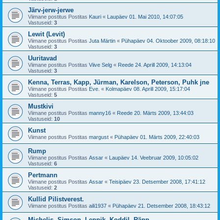
Järv-jerw-jerwe
Viimane postitus Postitas
Kauri
«
Laupäev 01. Mai 2010, 14:07:05
Vastuseid:
3
Lewit (Levit)
Viimane postitus Postitas
Juta Märtin
«
Pühapäev 04. Oktoober 2009, 08:18:10
Vastuseid:
3
Uuritavad
Viimane postitus Postitas
Viive Selg
«
Reede 24. Aprill 2009, 14:13:04
Vastuseid:
3
Kenna, Terras, Kapp, Jürman, Karelson, Peterson, Puhk jne
Viimane postitus Postitas
Eve.
«
Kolmapäev 08. Aprill 2009, 15:17:04
Vastuseid:
5
Mustkivi
Viimane postitus Postitas
manny16
«
Reede 20. Märts 2009, 13:44:03
Vastuseid:
10
Kunst
Viimane postitus Postitas
margust
«
Pühapäev 01. Märts 2009, 22:40:03
Rump
Viimane postitus Postitas
Assar
«
Laupäev 14. Veebruar 2009, 10:05:02
Vastuseid:
6
Pertmann
Viimane postitus Postitas
Assar
«
Teisipäev 23. Detsember 2008, 17:41:12
Vastuseid:
2
Kullid Pilistverest.
Viimane postitus Postitas
aili1937
«
Pühapäev 21. Detsember 2008, 18:43:12
Michelis, Simson, Leppik, Koddil, Räpp