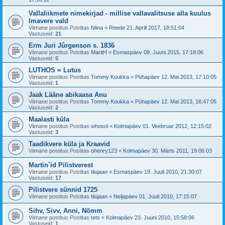
Vallaliikmete nimekirjad - millise vallavalitsuse alla kuulus
Imavere vald
Viimane postitus Postitas
Niina
«
Reede 21. Aprill 2017, 18:51:04
Vastuseid:
21
Erm Juri Jûrgenson s. 1836
Viimane postitus Postitas
MaritH
«
Esmaspäev 08. Juuni 2015, 17:18:06
Vastuseid:
5
LUTHOS = Lutus
Viimane postitus Postitas
Tommy Koukka
«
Pühapäev 12. Mai 2013, 17:10:05
Vastuseid:
1
Jaak Lääne abikaasa Anu
Viimane postitus Postitas
Tommy Koukka
«
Pühapäev 12. Mai 2013, 16:47:05
Vastuseid:
2
Maalasti küla
Viimane postitus Postitas
whosol
«
Kolmapäev 01. Veebruar 2012, 12:15:02
Vastuseid:
3
Taadikvere küla ja Kraavid
Viimane postitus Postitas
ohenry123
«
Kolmapäev 30. Märts 2011, 19:06:03
Martin`id Pilistverest
Viimane postitus Postitas
tiiujaan
«
Esmaspäev 19. Juuli 2010, 21:30:07
Vastuseid:
17
Pilistvere sünnid 1725
Viimane postitus Postitas
tiiujaan
«
Neljapäev 01. Juuli 2010, 17:15:07
Sihv, Sivv, Anni, Nõmm
Viimane postitus Postitas
tets
«
Kolmapäev 23. Juuni 2010, 15:58:06
Vastuseid:
1