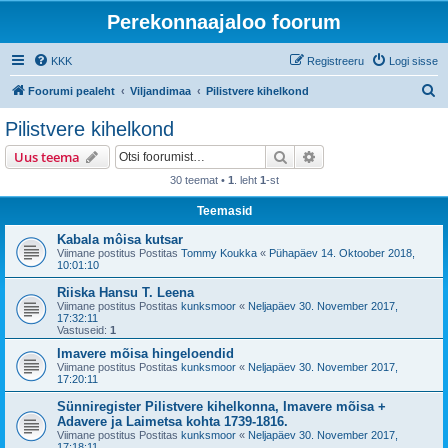
Perekonnaajaloo foorum
KKK
Registreeru
Logi sisse
O
Foorumi pealeht
Viljandimaa
Pilistvere kihelkond
t
Pilistvere kihelkond
s
Otsi
Täiendatud otsing
Uus teema
i
30 teemat •
1
. leht
1
-st
Teemasid
Kabala môisa kutsar
Viimane postitus Postitas
Tommy Koukka
«
Pühapäev 14. Oktoober 2018,
10:01:10
Riiska Hansu T. Leena
Viimane postitus Postitas
kunksmoor
«
Neljapäev 30. November 2017,
17:32:11
Vastuseid:
1
Imavere mõisa hingeloendid
Viimane postitus Postitas
kunksmoor
«
Neljapäev 30. November 2017,
17:20:11
Sünniregister Pilistvere kihelkonna, Imavere mõisa +
Adavere ja Laimetsa kohta 1739-1816.
Viimane postitus Postitas
kunksmoor
«
Neljapäev 30. November 2017,
17:18:11