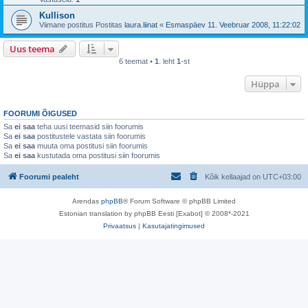
Kullison
Viimane postitus Postitas
laura.liinat
«
Esmaspäev 11. Veebruar 2008, 11:22:02
Uus teema
6 teemat •
1
. leht
1
-st
Hüppa
FOORUMI ÕIGUSED
Sa
ei saa
teha uusi teemasid siin foorumis
Sa
ei saa
postitustele vastata siin foorumis
Sa
ei saa
muuta oma postitusi siin foorumis
Sa
ei saa
kustutada oma postitusi siin foorumis
Foorumi pealeht
Kõik kellaajad on
UTC+03:00
Arendas
phpBB
® Forum Software © phpBB Limited
Estonian translation by phpBB Eesti [Exabot] © 2008*-2021
Privaatsus
|
Kasutajatingimused