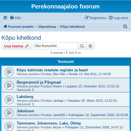
Perekonnaajaloo foorum
KKK
Registreeru
Logi sisse
O
Foorumi pealeht
Viljandimaa
Kõpu kihelkond
t
Kõpu kihelkond
s
Otsi
Täiendatud otsing
Uus teema
i
6 teemat •
1
. leht
1
-st
Teemasid
Kõpu kalmistu maetute register ja kaart
Viimane postitus Postitas
Eike Riis
«
Reede 13. Mai 2011, 21:44:05
Bergmannid ja Pärgmad
Viimane postitus Postitas
hhenn
«
Laupäev 23. Oktoober 2010, 22:02:10
Vastuseid:
1
Laksberg
Viimane postitus Postitas
rändaja
«
Teisipäev 09. Märts 2010, 12:52:03
Vastuseid:
1
Jakobson
Viimane postitus Postitas
Jane005
«
Kolmapäev 16. September 2009, 20:43:09
Tammann; Johannson, Laks, Ohlep
Viimane postitus Postitas
Assar
«
Pühapäev 21. Detsember 2008, 16:47:12
Vastuseid:
1