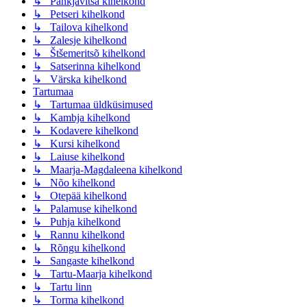
↳ Pankjavitsa kihelkond
↳ Petseri kihelkond
↳ Tailova kihelkond
↳ Zalesje kihelkond
↳ Štšemeritsõ kihelkond
↳ Satserinna kihelkond
↳ Värska kihelkond
Tartumaa
↳ Tartumaa üldküsimused
↳ Kambja kihelkond
↳ Kodavere kihelkond
↳ Kursi kihelkond
↳ Laiuse kihelkond
↳ Maarja-Magdaleena kihelkond
↳ Nõo kihelkond
↳ Otepää kihelkond
↳ Palamuse kihelkond
↳ Puhja kihelkond
↳ Rannu kihelkond
↳ Rõngu kihelkond
↳ Sangaste kihelkond
↳ Tartu-Maarja kihelkond
↳ Tartu linn
↳ Torma kihelkond