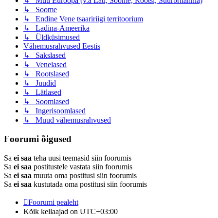
↳ Muu Euroopa (v.a Läti, Soome, Rootsi, Suurbritannia)
↳ Soome
↳ Endine Vene tsaaririigi territoorium
↳ Ladina-Ameerika
↳ Üldküsimused
Vähemusrahvused Eestis
↳ Sakslased
↳ Venelased
↳ Rootslased
↳ Juudid
↳ Lätlased
↳ Soomlased
↳ Ingerisoomlased
↳ Muud vähemusrahvused
Foorumi õigused
Sa
ei saa
teha uusi teemasid siin foorumis
Sa
ei saa
postitustele vastata siin foorumis
Sa
ei saa
muuta oma postitusi siin foorumis
Sa
ei saa
kustutada oma postitusi siin foorumis
Foorumi pealeht
Kõik kellaajad on
UTC+03:00