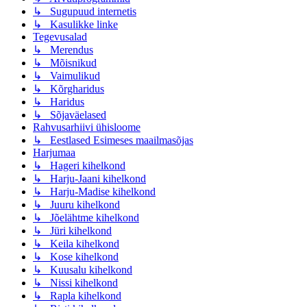
↳ Sugupuud internetis
↳ Kasulikke linke
Tegevusalad
↳ Merendus
↳ Mõisnikud
↳ Vaimulikud
↳ Kõrgharidus
↳ Haridus
↳ Sõjaväelased
Rahvusarhiivi ühisloome
↳ Eestlased Esimeses maailmasõjas
Harjumaa
↳ Hageri kihelkond
↳ Harju-Jaani kihelkond
↳ Harju-Madise kihelkond
↳ Juuru kihelkond
↳ Jõelähtme kihelkond
↳ Jüri kihelkond
↳ Keila kihelkond
↳ Kose kihelkond
↳ Kuusalu kihelkond
↳ Nissi kihelkond
↳ Rapla kihelkond