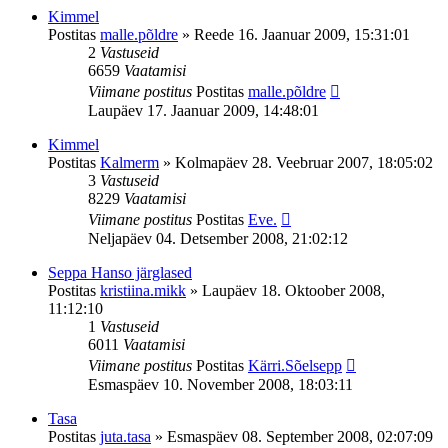
Kimmel
Postitas
malle.põldre
»
Reede 16. Jaanuar 2009, 15:31:01
2
Vastuseid
6659
Vaatamisi
Viimane postitus
Postitas
malle.põldre
Laupäev 17. Jaanuar 2009, 14:48:01
Kimmel
Postitas
Kalmerm
»
Kolmapäev 28. Veebruar 2007, 18:05:02
3
Vastuseid
8229
Vaatamisi
Viimane postitus
Postitas
Eve.
Neljapäev 04. Detsember 2008, 21:02:12
Seppa Hanso järglased
Postitas
kristiina.mikk
»
Laupäev 18. Oktoober 2008,
11:12:10
1
Vastuseid
6011
Vaatamisi
Viimane postitus
Postitas
Kärri.Sõelsepp
Esmaspäev 10. November 2008, 18:03:11
Tasa
Postitas
juta.tasa
»
Esmaspäev 08. September 2008, 02:07:09