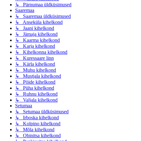
↳ Pärnumaa üldküsimused
Saaremaa
↳ Saaremaa üldküsimused
↳ Anseküla kihelkond
↳ Jaani kihelkond
↳ Jämaja kihelkond
↳ Kaarma kihelkond
↳ Karja kihelkond
↳ Kihelkonna kihelkond
↳ Kuressaare linn
↳ Kärla kihelkond
↳ Muhu kihelkond
↳ Mustjala kihelkond
↳ Pöide kihelkond
↳ Püha kihelkond
↳ Ruhnu kihelkond
↳ Valjala kihelkond
Setumaa
↳ Setumaa üldküsimused
↳ Irboska kihelkond
↳ Kolpino kihelkond
↳ Mõla kihelkond
↳ Obinitsa kihelkond