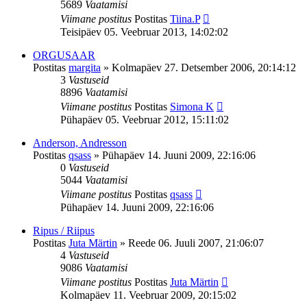
5689
Vaatamisi
Viimane postitus
Postitas
Tiina.P
Teisipäev 05. Veebruar 2013, 14:02:02
ORGUSAAR
Postitas
margita
»
Kolmapäev 27. Detsember 2006, 20:14:12
3
Vastuseid
8896
Vaatamisi
Viimane postitus
Postitas
Simona K
Pühapäev 05. Veebruar 2012, 15:11:02
Anderson, Andresson
Postitas
qsass
»
Pühapäev 14. Juuni 2009, 22:16:06
0
Vastuseid
5044
Vaatamisi
Viimane postitus
Postitas
qsass
Pühapäev 14. Juuni 2009, 22:16:06
Ripus / Riipus
Postitas
Juta Märtin
»
Reede 06. Juuli 2007, 21:06:07
4
Vastuseid
9086
Vaatamisi
Viimane postitus
Postitas
Juta Märtin
Kolmapäev 11. Veebruar 2009, 20:15:02