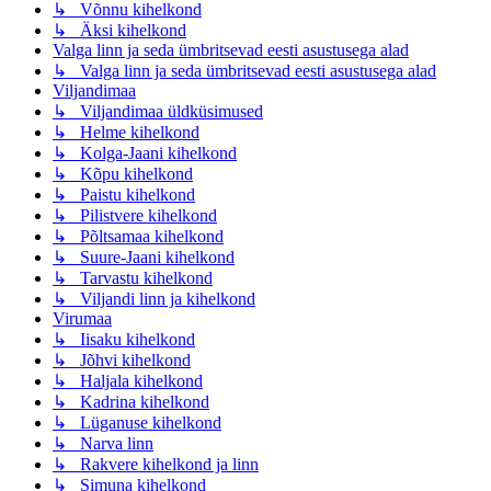
↳ Võnnu kihelkond
↳ Äksi kihelkond
Valga linn ja seda ümbritsevad eesti asustusega alad
↳ Valga linn ja seda ümbritsevad eesti asustusega alad
Viljandimaa
↳ Viljandimaa üldküsimused
↳ Helme kihelkond
↳ Kolga-Jaani kihelkond
↳ Kõpu kihelkond
↳ Paistu kihelkond
↳ Pilistvere kihelkond
↳ Põltsamaa kihelkond
↳ Suure-Jaani kihelkond
↳ Tarvastu kihelkond
↳ Viljandi linn ja kihelkond
Virumaa
↳ Iisaku kihelkond
↳ Jõhvi kihelkond
↳ Haljala kihelkond
↳ Kadrina kihelkond
↳ Lüganuse kihelkond
↳ Narva linn
↳ Rakvere kihelkond ja linn
↳ Simuna kihelkond