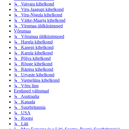
↳ Vaivara kihelkond
↳ Viru-Jaagupi kihelkond
↳ Viru-Nigula kihelkond
↳ Väike-Maarja kihelkond
↳ Virumaa üldküsimused
Võrumaa
↳ Võrumaa üldküsimused
↳ Hargla kihelkond
↳ Kanepi kihelkond
↳ Karula kihelkond
↳ Põlva kihelkond
↳ Rõuge kihelkond
↳ Räpina kihelkond
↳ Urvaste kihelkond
↳ Vastseliina kihelkond
↳ Võru linn
Eestlased välismaal
↳ Austraalia
↳ Kanada
↳ Suurbritannia
↳ USA
↳ Rootsi
↳ Läti