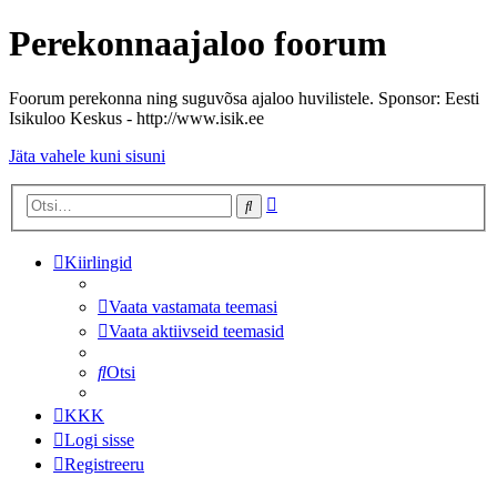
Perekonnaajaloo foorum
Foorum perekonna ning suguvõsa ajaloo huvilistele. Sponsor: Eesti
Isikuloo Keskus - http://www.isik.ee
Jäta vahele kuni sisuni
Täiendatud
Otsi
otsing
Kiirlingid
Vaata vastamata teemasi
Vaata aktiivseid teemasid
Otsi
KKK
Logi sisse
Registreeru