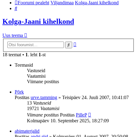
Foorumi pealeht
Viljandimaa
Kolga-Jaani kihelkond
Otsi
Kolga-Jaani kihelkond
Uus teema
Täiendatud
Otsi
otsing
18 teemat •
1
. leht
1
-st
Teemasid
Vastuseid
Vaatamisi
Viimane postitus
Põrk
Postitas
urve.tamming
»
Teisipäev 24. Juuli 2007, 10:41:07
13
Vastuseid
19721
Vaatamisi
Viimane postitus
Postitas
PilleP
Kolmapäev 10. September 2025, 18:27:09
abimaterjalid
Postitas
andri.riid
»
Kolmapäev 01. August 2007, 20:50:08