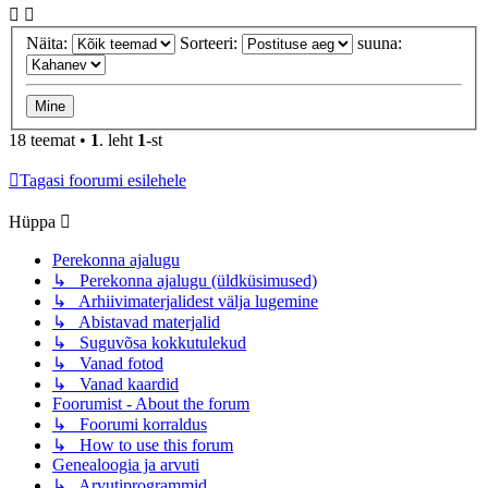
Näita:
Sorteeri:
suuna:
18 teemat •
1
. leht
1
-st
Tagasi foorumi esilehele
Hüppa
Perekonna ajalugu
↳ Perekonna ajalugu (üldküsimused)
↳ Arhiivimaterjalidest välja lugemine
↳ Abistavad materjalid
↳ Suguvõsa kokkutulekud
↳ Vanad fotod
↳ Vanad kaardid
Foorumist - About the forum
↳ Foorumi korraldus
↳ How to use this forum
Genealoogia ja arvuti
↳ Arvutiprogrammid