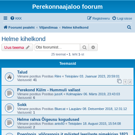
Perekonnaajaloo foorum
KKK
Registreeru
Logi sisse
O
Foorumi pealeht
Viljandimaa
Helme kihelkond
t
Helme kihelkond
s
Otsi
Täiendatud otsing
Uus teema
i
25 teemat •
1
. leht
1
-st
Teemasid
Talud
Viimane postitus Postitas
Riire
«
Teisipäev 03. Jaanuar 2023, 20:59:01
Vastuseid:
41
1
2
Perekond Külm - Hummuli vallast
Viimane postitus Postitas
jussK
«
Kolmapäev 06. Märts 2019, 23:43:03
Vastuseid:
6
Sokk
Viimane postitus Postitas
Bluecat
«
Laupäev 08. Detsember 2018, 12:31:12
Vastuseid:
1
Helme rahva Õigeusu kogudused
Viimane postitus Postitas
ants60
«
Teisipäev 18. August 2015, 15:54:08
Vastuseid:
2
Poeg/pois, võõraspois jt mõisted leerilaste nimekirjas 1823