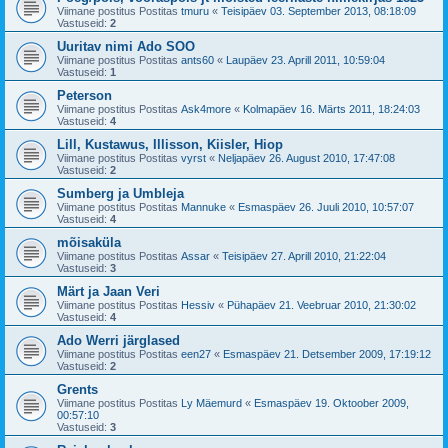
Viimane postitus Postitas
tmuru
«
Teisipäev 03. September 2013, 08:18:09
Vastuseid:
2
Uuritav nimi Ado SOO
Viimane postitus Postitas
ants60
«
Laupäev 23. Aprill 2011, 10:59:04
Vastuseid:
1
Peterson
Viimane postitus Postitas
Ask4more
«
Kolmapäev 16. Märts 2011, 18:24:03
Vastuseid:
4
Lill, Kustawus, Illisson, Kiisler, Hiop
Viimane postitus Postitas
vyrst
«
Neljapäev 26. August 2010, 17:47:08
Vastuseid:
2
Sumberg ja Umbleja
Viimane postitus Postitas
Mannuke
«
Esmaspäev 26. Juuli 2010, 10:57:07
Vastuseid:
4
mõisaküla
Viimane postitus Postitas
Assar
«
Teisipäev 27. Aprill 2010, 21:22:04
Vastuseid:
3
Märt ja Jaan Veri
Viimane postitus Postitas
Hessiv
«
Pühapäev 21. Veebruar 2010, 21:30:02
Vastuseid:
4
Ado Werri järglased
Viimane postitus Postitas
een27
«
Esmaspäev 21. Detsember 2009, 17:19:12
Vastuseid:
2
Grents
Viimane postitus Postitas
Ly Mäemurd
«
Esmaspäev 19. Oktoober 2009,
00:57:10
Vastuseid:
3