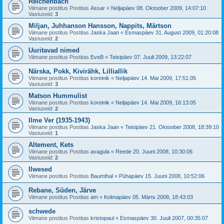
Reichenbach
Viimane postitus Postitas
Assar
«
Neljapäev 08. Oktoober 2009, 14:07:10
Vastuseid:
3
Miljan, Juhhanson Hansson, Nappits, Märtson
Viimane postitus Postitas
Jaska Jaan
«
Esmaspäev 31. August 2009, 01:20:08
Vastuseid:
2
Uuritavad nimed
Viimane postitus Postitas
EveB
«
Teisipäev 07. Juuli 2009, 13:22:07
Närska, Pokk, Kivirähk, Lilliallik
Viimane postitus Postitas
koreinik
«
Neljapäev 14. Mai 2009, 17:51:05
Vastuseid:
3
Matson Hummulist
Viimane postitus Postitas
koreinik
«
Neljapäev 14. Mai 2009, 16:13:05
Vastuseid:
2
Ilme Ver (1935-1943)
Viimane postitus Postitas
Jaska Jaan
«
Teisipäev 21. Oktoober 2008, 18:39:10
Vastuseid:
1
Altement, Kets
Viimane postitus Postitas
avagula
«
Reede 20. Juuni 2008, 10:30:06
Vastuseid:
2
Ilwesed
Viimane postitus Postitas
Baumthal
«
Pühapäev 15. Juuni 2008, 10:52:06
Rebane, Süden, Järve
Viimane postitus Postitas
am
«
Kolmapäev 05. Märts 2008, 18:43:03
schwede
Viimane postitus Postitas
kristopaul
«
Esmaspäev 30. Juuli 2007, 00:35:07