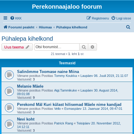
Perekonnaajaloo foorum
KKK
Registreeru
Logi sisse
O
Foorumi pealeht
Hiiumaa
Pühalepa kihelkond
t
Pühalepa kihelkond
s
Otsi
Täiendatud otsing
Uus teema
i
21 teemat •
1
. leht
1
-st
Teemasid
Salinõmme Toomase naine Miina
Viimane postitus Postitas
Tommy Koukka
«
Laupäev 06. Juuli 2019, 21:11:07
Vastuseid:
3
Melanie Mäele
Viimane postitus Postitas
Aigi.Tammikuke
«
Laupäev 30. August 2014,
09:01:08
Vastuseid:
9
Perekond Mäl Kuri külast hilisemad Mäele nime kandjad
Viimane postitus Postitas
Vello
«
Esmaspäev 13. Jaanuar 2014, 09:47:01
Vastuseid:
3
Nevi koht
Viimane postitus Postitas
Patrick Rang
«
Teisipäev 20. November 2012,
14:12:11
Vastuseid:
3