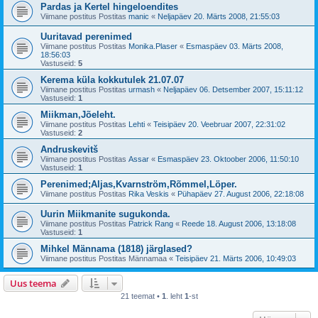
Pardas ja Kertel hingeloendites
Viimane postitus Postitas
manic
«
Neljapäev 20. Märts 2008, 21:55:03
Uuritavad perenimed
Viimane postitus Postitas
Monika.Plaser
«
Esmaspäev 03. Märts 2008,
18:56:03
Vastuseid:
5
Kerema küla kokkutulek 21.07.07
Viimane postitus Postitas
urmash
«
Neljapäev 06. Detsember 2007, 15:11:12
Vastuseid:
1
Miikman,Jõeleht.
Viimane postitus Postitas
Lehti
«
Teisipäev 20. Veebruar 2007, 22:31:02
Vastuseid:
2
Andruskevitš
Viimane postitus Postitas
Assar
«
Esmaspäev 23. Oktoober 2006, 11:50:10
Vastuseid:
1
Perenimed;Aljas,Kvarnström,Rõmmel,Löper.
Viimane postitus Postitas
Rika Veskis
«
Pühapäev 27. August 2006, 22:18:08
Uurin Miikmanite sugukonda.
Viimane postitus Postitas
Patrick Rang
«
Reede 18. August 2006, 13:18:08
Vastuseid:
1
Mihkel Männama (1818) järglased?
Viimane postitus Postitas
Männamaa
«
Teisipäev 21. Märts 2006, 10:49:03
Uus teema
21 teemat •
1
. leht
1
-st