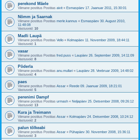
perekond Mäele
Viimane postitus Postitas
aivit
«
Esmaspäev 17. Jaanuar 2011, 15:30:01
Nõmm ja Saarnak
Viimane postitus Postitas
merle.kannus
«
Esmaspäev 30. August 2010,
11:48:08
Vastuseid:
10
Madli Laupä
Viimane postitus Postitas
Vello
«
Kolmapäev 11. November 2009, 18:44:11
Vastuseid:
1
vasar
Viimane postitus Postitas
fred.puss
«
Laupäev 26. September 2009, 14:11:09
Vastuseid:
8
Põderla
Viimane postitus Postitas
anu.mullari
«
Laupäev 28. Veebruar 2009, 14:48:02
Vastuseid:
4
paes
Viimane postitus Postitas
Assar
«
Reede 09. Jaanuar 2009, 18:21:01
Vastuseid:
5
perenimi Dampf
Viimane postitus Postitas
urmash
«
Neljapäev 25. Detsember 2008, 09:26:12
Vastuseid:
13
Kura ja Treimann
Viimane postitus Postitas
Assar
«
Kolmapäev 24. Detsember 2008, 10:24:12
Vastuseid:
2
palun tõlkeabi
Viimane postitus Postitas
Assar
«
Pühapäev 30. November 2008, 15:36:11
Vastuseid:
3