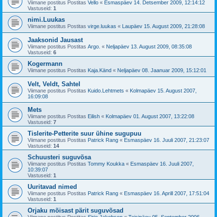
Viimane postitus Postitas
Vello
«
Esmaspäev 14. Detsember 2009, 12:14:12
Vastuseid:
1
nimi.Luukas
Viimane postitus Postitas
virge.luukas
«
Laupäev 15. August 2009, 21:28:08
Jaaksonid Jausast
Viimane postitus Postitas
Argo.
«
Neljapäev 13. August 2009, 08:35:08
Vastuseid:
6
Kogermann
Viimane postitus Postitas
Kaja.Känd
«
Neljapäev 08. Jaanuar 2009, 15:12:01
Velt, Veldt, Sahtel
Viimane postitus Postitas
Kuido.Lehtmets
«
Kolmapäev 15. August 2007,
16:09:08
Mets
Viimane postitus Postitas
Eilish
«
Kolmapäev 01. August 2007, 13:22:08
Vastuseid:
7
Tislerite-Petterite suur ühine sugupuu
Viimane postitus Postitas
Patrick Rang
«
Esmaspäev 16. Juuli 2007, 21:23:07
Vastuseid:
14
Schuusteri suguvõsa
Viimane postitus Postitas
Tommy Koukka
«
Esmaspäev 16. Juuli 2007,
10:39:07
Vastuseid:
1
Uuritavad nimed
Viimane postitus Postitas
Patrick Rang
«
Esmaspäev 16. Aprill 2007, 17:51:04
Vastuseid:
1
Orjaku mõisast pärit suguvõsad