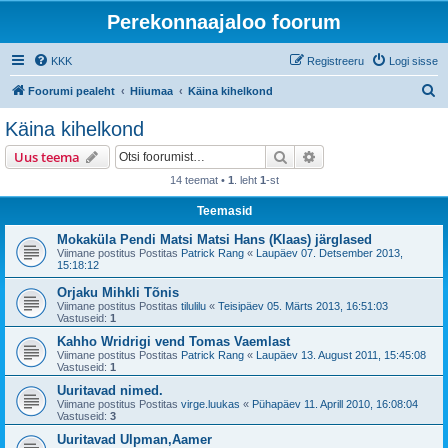
Perekonnaajaloo foorum
KKK
Registreeru
Logi sisse
O
Foorumi pealeht
Hiiumaa
Käina kihelkond
t
Käina kihelkond
s
Otsi
Täiendatud otsing
Uus teema
i
14 teemat •
1
. leht
1
-st
Teemasid
Mokaküla Pendi Matsi Matsi Hans (Klaas) järglased
Viimane postitus Postitas
Patrick Rang
«
Laupäev 07. Detsember 2013,
15:18:12
Orjaku Mihkli Tõnis
Viimane postitus Postitas
tilulilu
«
Teisipäev 05. Märts 2013, 16:51:03
Vastuseid:
1
Kahho Wridrigi vend Tomas Vaemlast
Viimane postitus Postitas
Patrick Rang
«
Laupäev 13. August 2011, 15:45:08
Vastuseid:
1
Uuritavad nimed.
Viimane postitus Postitas
virge.luukas
«
Pühapäev 11. Aprill 2010, 16:08:04
Vastuseid:
3
Uuritavad Ulpman,Aamer