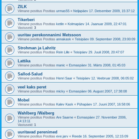
ZILK
Viimane postitus Postitas
urmas55
«
Neljapäev 17. Detsember 2009, 15:37:12
Tikerberi
Viimane postitus Postitas
ketlin
«
Kolmapäev 14. Jaanuar 2009, 22:47:01
Vastuseid:
3
uuritav perekonnanimi Metssoon
Viimane postitus Postitas
annakask
«
Teisipäev 09. September 2008, 23:00:09
Strohman ja Lahritz
Viimane postitus Postitas
Rein Lille
«
Teisipäev 29. Juuli 2008, 20:47:07
Lattika
Viimane postitus Postitas
manic
«
Esmaspäev 31. Märts 2008, 01:45:03
Sallod-Salud
Viimane postitus Postitas
Henri Saar
«
Teisipäev 12. Veebruar 2008, 06:05:02
veel kaks peret
Viimane postitus Postitas
micky
«
Esmaspäev 06. August 2007, 17:38:08
Mobel
Viimane postitus Postitas
Kalev Kask
«
Pühapäev 17. Juuni 2007, 16:58:06
Wahlberg /Walberg
Viimane postitus Postitas
Are Saarne
«
Esmaspäev 27. November 2006,
14:13:11
Vastuseid:
1
uuritavad perenimed
Viimane postitus Postitas
eve.jarv
«
Reede 16. September 2005, 12:15:09