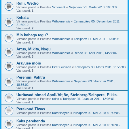
Rulli, Wedro
Viimane postitus Postitas
Simona K
«
Neljapäev 21. Märts 2013, 19:59:03
Vastuseid:
1
Kehala
Viimane postitus Postitas
Wilholmensis
«
Esmaspäev 05. Detsember 2011,
21:50:12
Vastuseid:
2
Mis kohaga tegu?
Viimane postitus Postitas
Wilholmensis
«
Teisipäev 17. Mai 2011, 16:08:05
Vastuseid:
2
Artus, Mikita, Nogu
Viimane postitus Postitas
Wilholmensis
«
Reede 08. Aprill 2011, 14:27:04
Vastuseid:
3
Aravuse mõis
Viimane postitus Postitas
Piret.Güninen
«
Kolmapäev 30. Märts 2011, 21:22:03
Vastuseid:
6
Perenimi Vahtra
Viimane postitus Postitas
Wilholmensis
«
Neljapäev 03. Veebruar 2011,
18:56:02
Vastuseid:
1
Uuritavad nimed Apoll/Altjõe, Steinberg/Seinpere, Pikka.
Viimane postitus Postitas
reino
«
Teisipäev 25. Jaanuar 2011, 12:03:01
Vastuseid:
1
Perekond Tiwas.
Viimane postitus Postitas
Katariinayee
«
Pühapäev 09. Mai 2010, 01:47:05
Kaks perekonda
Viimane postitus Postitas
Katariinayee
«
Pühapäev 09. Mai 2010, 01:40:05
Vastuseid:
2