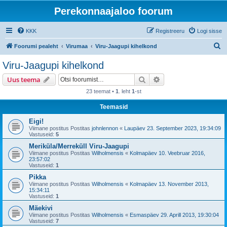
Perekonnaajaloo foorum
KKK
Registreeru
Logi sisse
O
Foorumi pealeht
Virumaa
Viru-Jaagupi kihelkond
t
Viru-Jaagupi kihelkond
s
Otsi
Täiendatud otsing
Uus teema
i
23 teemat •
1
. leht
1
-st
Teemasid
Eigi!
Viimane postitus Postitas
johnlennon
«
Laupäev 23. September 2023, 19:34:09
Vastuseid:
5
Meriküla/Merreküll Viru-Jaagupi
Viimane postitus Postitas
Wilholmensis
«
Kolmapäev 10. Veebruar 2016,
23:57:02
Vastuseid:
1
Pikka
Viimane postitus Postitas
Wilholmensis
«
Kolmapäev 13. November 2013,
15:34:11
Vastuseid:
1
Mäekivi
Viimane postitus Postitas
Wilholmensis
«
Esmaspäev 29. Aprill 2013, 19:30:04
Vastuseid:
7