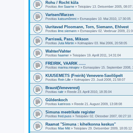
Rohu / Rocht küla
Postitas
Are Saarne
»
Teisipäev 13. Detsember 2005, 08:07:
Vartsen/Warzen
Postitas
katsumõmmi
»
Esmaspäev 10. Mai 2010, 17:30:05
Uuritavad Ploomann, Torn, Siemann, Ehlvest
Postitas
ilme.siemann
»
Esmaspäev 02. Veebruar 2009, 21:0
Parriswä, Pass, Mikson
Postitas
Juta Märtin
»
Kolmapäev 03. Mai 2006, 20:58:05
Wahter/Vahter
Postitas
haamer
»
Teisipäev 19. Aprill 2011, 14:31:04
FREIRIK, VAARIK ......
Postitas
marina.minajev
»
Esmaspäev 15. September 2008, 
KUUSEMETS (Freirik) Venevere-Savilõpelt
Postitas
Rein Lille
»
Kolmapäev 23. Juuli 2008, 21:58:07
Braust(Veneverest)
Postitas
raitr
»
Reede 23. Aprill 2010, 18:35:04
Güldenkoch
Postitas
katriroos
»
Reede 21. August 2009, 13:08:08
Simuna meetrikate register
Postitas
fred.puss
»
Teisipäev 02. Oktoober 2007, 00:27:10
Raamat "Simuna : kihelkonna keskus"
Postitas
Mae Mitt
»
Teisipäev 29. Detsember 2009, 18:05:12