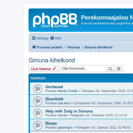
Perekonnaajaloo 
Foorum perekonna ning suguvõsa ajal
Kiirlingid
KKK
Foorumi pealeht
Virumaa
Simuna kihelkond
Simuna kihelkond
Otsi
Täiend
Uus teema
TEEMASID
Uuritavad
Postitas
Meelis.Pohlak
»
Teisipäev 09. September 2008, 23:
Blumfeldt
Postitas
juta.tasa
»
Esmaspäev 08. September 2008, 03:28:
Help with Sulg in Simuna
Postitas
harriet
»
Neljapäev 04. Oktoober 2018, 01:14:10
Blaata
Postitas
gatonegro
»
Pühapäev 16. Jaanuar 2011, 02:48:01