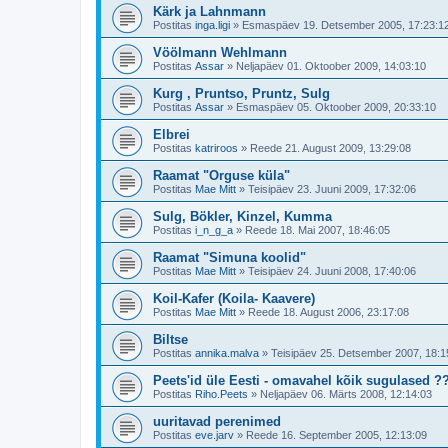
Kärk ja Lahnmann
Postitas
inga.ligi
»
Esmaspäev 19. Detsember 2005, 17:23:1
Vöölmann Wehlmann
Postitas
Assar
»
Neljapäev 01. Oktoober 2009, 14:03:10
Kurg , Pruntso, Pruntz, Sulg
Postitas
Assar
»
Esmaspäev 05. Oktoober 2009, 20:33:10
Elbrei
Postitas
katriroos
»
Reede 21. August 2009, 13:29:08
Raamat "Orguse küla"
Postitas
Mae Mitt
»
Teisipäev 23. Juuni 2009, 17:32:06
Sulg, Bökler, Kinzel, Kumma
Postitas
i_n_g_a
»
Reede 18. Mai 2007, 18:46:05
Raamat "Simuna koolid"
Postitas
Mae Mitt
»
Teisipäev 24. Juuni 2008, 17:40:06
Koil-Kafer (Koila- Kaavere)
Postitas
Mae Mitt
»
Reede 18. August 2006, 23:17:08
Biltse
Postitas
annika.malva
»
Teisipäev 25. Detsember 2007, 18:1
Peets'id üle Eesti - omavahel kõik sugulased ?
Postitas
Riho.Peets
»
Neljapäev 06. Märts 2008, 12:14:03
uuritavad perenimed
Postitas
eve.jarv
»
Reede 16. September 2005, 12:13:09