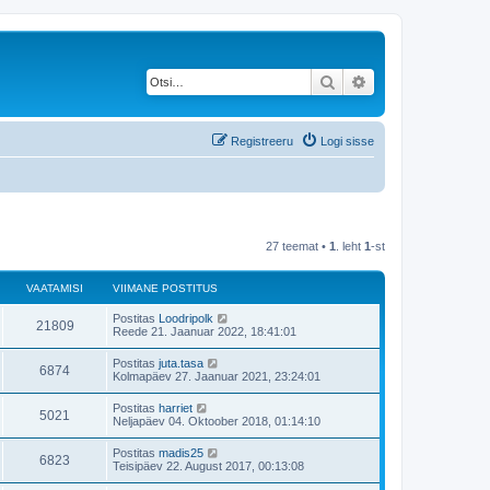
Otsi
Täiendatud otsing
Registreeru
Logi sisse
27 teemat •
1
. leht
1
-st
VAATAMISI
VIIMANE POSTITUS
V
Postitas
Loodripolk
V
21809
i
Reede 21. Jaanuar 2022, 18:41:01
i
a
m
V
Postitas
juta.tasa
V
6874
a
i
Kolmapäev 27. Jaanuar 2021, 23:24:01
a
n
i
e
a
m
V
Postitas
harriet
t
p
V
5021
a
i
Neljapäev 04. Oktoober 2018, 01:14:10
o
a
n
i
s
a
e
a
m
t
V
Postitas
madis25
t
p
V
6823
a
i
i
m
Teisipäev 22. August 2017, 00:13:08
o
a
n
t
i
s
a
e
a
u