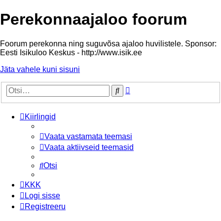
Perekonnaajaloo foorum
Foorum perekonna ning suguvõsa ajaloo huvilistele. Sponsor:
Eesti Isikuloo Keskus - http://www.isik.ee
Jäta vahele kuni sisuni
Täiendatud
Otsi
otsing
Kiirlingid
Vaata vastamata teemasi
Vaata aktiivseid teemasid
Otsi
KKK
Logi sisse
Registreeru