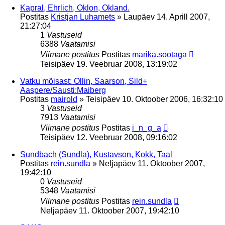
Kapral, Ehrlich, Oklon, Okland.
Postitas
Kristjan Luhamets
»
Laupäev 14. Aprill 2007,
21:27:04
1
Vastuseid
6388
Vaatamisi
Viimane postitus
Postitas
marika.sootaga
Teisipäev 19. Veebruar 2008, 13:19:02
Vatku mõisast: Ollin, Saarson, Sild+
Aaspere/Sausti:Maiberg
Postitas
mairold
»
Teisipäev 10. Oktoober 2006, 16:32:10
3
Vastuseid
7913
Vaatamisi
Viimane postitus
Postitas
i_n_g_a
Teisipäev 12. Veebruar 2008, 09:16:02
Sundbach (Sundla), Kustavson, Kokk, Taal
Postitas
rein.sundla
»
Neljapäev 11. Oktoober 2007,
19:42:10
0
Vastuseid
5348
Vaatamisi
Viimane postitus
Postitas
rein.sundla
Neljapäev 11. Oktoober 2007, 19:42:10