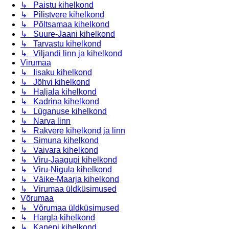
↳ Paistu kihelkond
↳ Pilistvere kihelkond
↳ Põltsamaa kihelkond
↳ Suure-Jaani kihelkond
↳ Tarvastu kihelkond
↳ Viljandi linn ja kihelkond
Virumaa
↳ Iisaku kihelkond
↳ Jõhvi kihelkond
↳ Haljala kihelkond
↳ Kadrina kihelkond
↳ Lüganuse kihelkond
↳ Narva linn
↳ Rakvere kihelkond ja linn
↳ Simuna kihelkond
↳ Vaivara kihelkond
↳ Viru-Jaagupi kihelkond
↳ Viru-Nigula kihelkond
↳ Väike-Maarja kihelkond
↳ Virumaa üldküsimused
Võrumaa
↳ Võrumaa üldküsimused
↳ Hargla kihelkond
↳ Kanepi kihelkond