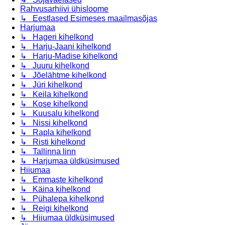
Rahvusarhiivi ühisloome
↳ Eestlased Esimeses maailmasõjas
Harjumaa
↳ Hageri kihelkond
↳ Harju-Jaani kihelkond
↳ Harju-Madise kihelkond
↳ Juuru kihelkond
↳ Jõelähtme kihelkond
↳ Jüri kihelkond
↳ Keila kihelkond
↳ Kose kihelkond
↳ Kuusalu kihelkond
↳ Nissi kihelkond
↳ Rapla kihelkond
↳ Risti kihelkond
↳ Tallinna linn
↳ Harjumaa üldküsimused
Hiiumaa
↳ Emmaste kihelkond
↳ Käina kihelkond
↳ Pühalepa kihelkond
↳ Reigi kihelkond
↳ Hiiumaa üldküsimused