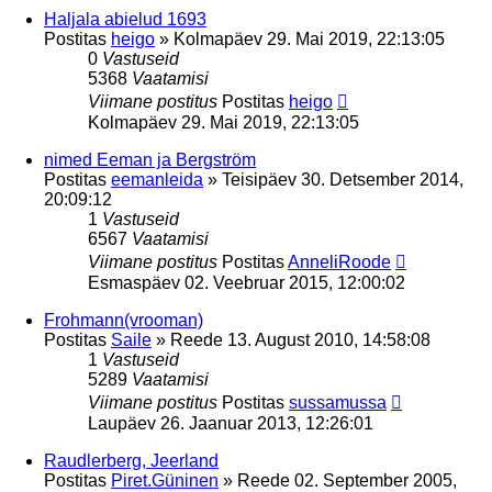
Haljala abielud 1693
Postitas
heigo
»
Kolmapäev 29. Mai 2019, 22:13:05
0
Vastuseid
5368
Vaatamisi
Viimane postitus
Postitas
heigo
Kolmapäev 29. Mai 2019, 22:13:05
nimed Eeman ja Bergström
Postitas
eemanleida
»
Teisipäev 30. Detsember 2014,
20:09:12
1
Vastuseid
6567
Vaatamisi
Viimane postitus
Postitas
AnneliRoode
Esmaspäev 02. Veebruar 2015, 12:00:02
Frohmann(vrooman)
Postitas
Saile
»
Reede 13. August 2010, 14:58:08
1
Vastuseid
5289
Vaatamisi
Viimane postitus
Postitas
sussamussa
Laupäev 26. Jaanuar 2013, 12:26:01
Raudlerberg, Jeerland
Postitas
Piret.Güninen
»
Reede 02. September 2005,