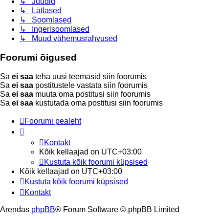
↳ Juudid
↳ Lätlased
↳ Soomlased
↳ Ingerisoomlased
↳ Muud vähemusrahvused
Foorumi õigused
Sa
ei saa
teha uusi teemasid siin foorumis
Sa
ei saa
postitustele vastata siin foorumis
Sa
ei saa
muuta oma postitusi siin foorumis
Sa
ei saa
kustutada oma postitusi siin foorumis
Foorumi pealeht
Kontakt
Kõik kellaajad on
UTC+03:00
Kustuta kõik foorumi küpsised
Kõik kellaajad on
UTC+03:00
Kustuta kõik foorumi küpsised
Kontakt
Arendas
phpBB
® Forum Software © phpBB Limited