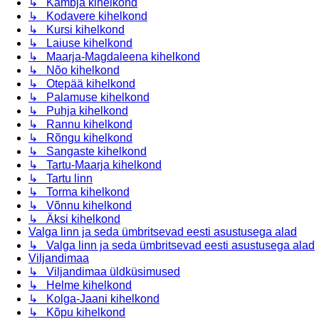
↳ Kambja kihelkond
↳ Kodavere kihelkond
↳ Kursi kihelkond
↳ Laiuse kihelkond
↳ Maarja-Magdaleena kihelkond
↳ Nõo kihelkond
↳ Otepää kihelkond
↳ Palamuse kihelkond
↳ Puhja kihelkond
↳ Rannu kihelkond
↳ Rõngu kihelkond
↳ Sangaste kihelkond
↳ Tartu-Maarja kihelkond
↳ Tartu linn
↳ Torma kihelkond
↳ Võnnu kihelkond
↳ Äksi kihelkond
Valga linn ja seda ümbritsevad eesti asustusega alad
↳ Valga linn ja seda ümbritsevad eesti asustusega alad
Viljandimaa
↳ Viljandimaa üldküsimused
↳ Helme kihelkond
↳ Kolga-Jaani kihelkond
↳ Kõpu kihelkond