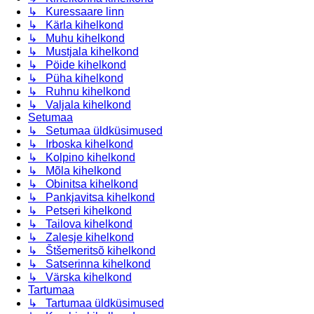
↳ Kuressaare linn
↳ Kärla kihelkond
↳ Muhu kihelkond
↳ Mustjala kihelkond
↳ Pöide kihelkond
↳ Püha kihelkond
↳ Ruhnu kihelkond
↳ Valjala kihelkond
Setumaa
↳ Setumaa üldküsimused
↳ Irboska kihelkond
↳ Kolpino kihelkond
↳ Mõla kihelkond
↳ Obinitsa kihelkond
↳ Pankjavitsa kihelkond
↳ Petseri kihelkond
↳ Tailova kihelkond
↳ Zalesje kihelkond
↳ Štšemeritsõ kihelkond
↳ Satserinna kihelkond
↳ Värska kihelkond
Tartumaa
↳ Tartumaa üldküsimused