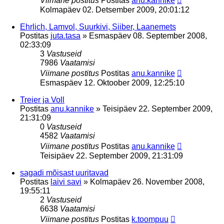
Viimane postitus
Postitas
anu.kannike
Kolmapäev 02. Detsember 2009, 20:01:12
Ehrlich, Lamvol, Suurkivi, Siiber, Laanemets
Postitas
juta.tasa
»
Esmaspäev 08. September 2008,
02:33:09
3
Vastuseid
7986
Vaatamisi
Viimane postitus
Postitas
anu.kannike
Esmaspäev 12. Oktoober 2009, 12:25:10
Treier ja Voll
Postitas
anu.kannike
»
Teisipäev 22. September 2009,
21:31:09
0
Vastuseid
4582
Vaatamisi
Viimane postitus
Postitas
anu.kannike
Teisipäev 22. September 2009, 21:31:09
sagadi mõisast uuritavad
Postitas
laivi savi
»
Kolmapäev 26. November 2008,
19:55:11
2
Vastuseid
6638
Vaatamisi
Viimane postitus
Postitas
k.toompuu