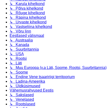
↳ Karula kihelkond
↳ Põlva kihelkond
↳ Rõuge kihelkond
↳ Räpina kihelkond
↳ Urvaste kihelkond
↳ Vastseliina kihelkond
↳ Võru linn
Eestlased välismaal
↳ Austraalia
↳ Kanada
↳ Suurbritannia
↳ USA
↳ Rootsi
↳ Läti
↳ Muu Euroopa (v.a Läti, Soome, Rootsi, Suurbritannia)
↳ Soome
↳ Endine Vene tsaaririigi territoorium
↳ Ladina-Ameerika
↳ Üldküsimused
Vähemusrahvused Eestis
↳ Sakslased
↳ Venelased
↳ Rootslased