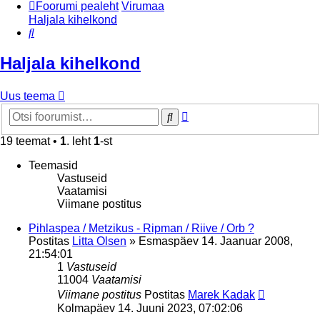
Foorumi pealeht
Virumaa
Haljala kihelkond
Otsi
Haljala kihelkond
Uus teema
Täiendatud
Otsi
otsing
19 teemat •
1
. leht
1
-st
Teemasid
Vastuseid
Vaatamisi
Viimane postitus
Pihlaspea / Metzikus - Ripman / Riive / Orb ?
Postitas
Litta Olsen
»
Esmaspäev 14. Jaanuar 2008,
21:54:01
1
Vastuseid
11004
Vaatamisi
Viimane postitus
Postitas
Marek Kadak
Kolmapäev 14. Juuni 2023, 07:02:06