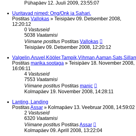
Pühapäev 12. Juuli 2009, 23:55:07
Uuritavad nimed: Ong/Onk ja Sahari.
Postitas
Vallokas
»
Teisipäev 09. Detsember 2008,
12:20:12
0
Vastuseid
5038
Vaatamisi
Viimane postitus
Postitas
Vallokas
Teisipäev 09. Detsember 2008, 12:20:12
Valgelin,Aruvel,Kööler,Tampik,Vihman,Aaman,Sats,Silla
Postitas
marika.sootaga
»
Teisipäev 18. November 2008,
16:06:11
4
Vastuseid
7553
Vaatamisi
Viimane postitus
Postitas
manic
Kolmapäev 19. November 2008, 14:28:11
Lanting, Landing
Postitas
Assar
»
Kolmapäev 13. Veebruar 2008, 14:59:02
2
Vastuseid
6320
Vaatamisi
Viimane postitus
Postitas
Assar
Kolmapäev 09. Aprill 2008, 13:22:04