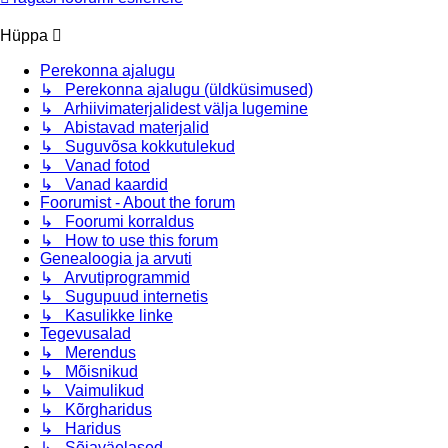
Hüppa
Perekonna ajalugu
↳ Perekonna ajalugu (üldküsimused)
↳ Arhiivimaterjalidest välja lugemine
↳ Abistavad materjalid
↳ Suguvõsa kokkutulekud
↳ Vanad fotod
↳ Vanad kaardid
Foorumist - About the forum
↳ Foorumi korraldus
↳ How to use this forum
Genealoogia ja arvuti
↳ Arvutiprogrammid
↳ Sugupuud internetis
↳ Kasulikke linke
Tegevusalad
↳ Merendus
↳ Mõisnikud
↳ Vaimulikud
↳ Kõrgharidus
↳ Haridus
↳ Sõjaväelased