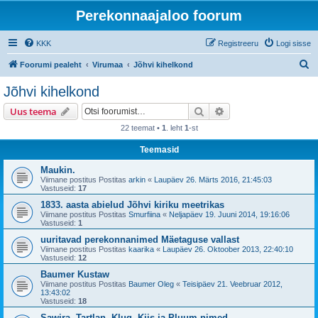
Perekonnaajaloo foorum
KKK
Registreeru
Logi sisse
O
Foorumi pealeht
Virumaa
Jõhvi kihelkond
t
Jõhvi kihelkond
s
Otsi
Täiendatud otsing
Uus teema
i
22 teemat •
1
. leht
1
-st
Teemasid
Maukin.
Viimane postitus Postitas
arkin
«
Laupäev 26. Märts 2016, 21:45:03
Vastuseid:
17
1833. aasta abielud Jõhvi kiriku meetrikas
Viimane postitus Postitas
Smurfiina
«
Neljapäev 19. Juuni 2014, 19:16:06
Vastuseid:
1
uuritavad perekonnanimed Mäetaguse vallast
Viimane postitus Postitas
kaarika
«
Laupäev 26. Oktoober 2013, 22:40:10
Vastuseid:
12
Baumer Kustaw
Viimane postitus Postitas
Baumer Oleg
«
Teisipäev 21. Veebruar 2012,
13:43:02
Vastuseid:
18
Sawira, Tartlan, Klug, Kiis ja Pluum nimed