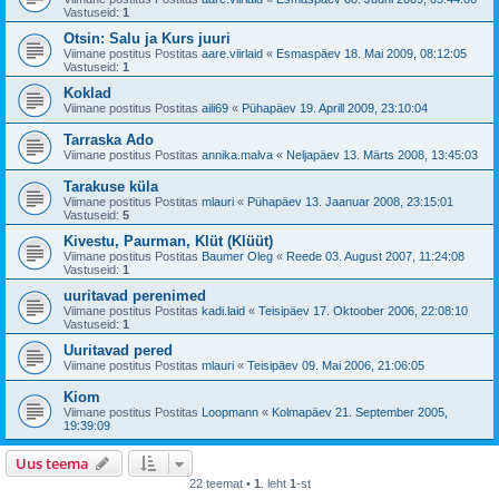
Vastuseid:
1
Otsin: Salu ja Kurs juuri
Viimane postitus Postitas
aare.viirlaid
«
Esmaspäev 18. Mai 2009, 08:12:05
Vastuseid:
1
Koklad
Viimane postitus Postitas
aili69
«
Pühapäev 19. Aprill 2009, 23:10:04
Tarraska Ado
Viimane postitus Postitas
annika.malva
«
Neljapäev 13. Märts 2008, 13:45:03
Tarakuse küla
Viimane postitus Postitas
mlauri
«
Pühapäev 13. Jaanuar 2008, 23:15:01
Vastuseid:
5
Kivestu, Paurman, Klüt (Klüüt)
Viimane postitus Postitas
Baumer Oleg
«
Reede 03. August 2007, 11:24:08
Vastuseid:
1
uuritavad perenimed
Viimane postitus Postitas
kadi.laid
«
Teisipäev 17. Oktoober 2006, 22:08:10
Vastuseid:
1
Uuritavad pered
Viimane postitus Postitas
mlauri
«
Teisipäev 09. Mai 2006, 21:06:05
Kiom
Viimane postitus Postitas
Loopmann
«
Kolmapäev 21. September 2005,
19:39:09
Uus teema
22 teemat •
1
. leht
1
-st