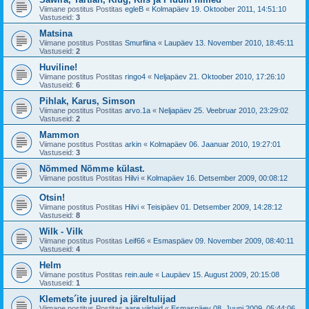
Viimane postitus Postitas
egleB
«
Kolmapäev 19. Oktoober 2011, 14:51:10
Vastuseid:
3
Matsina
Viimane postitus Postitas
Smurfiina
«
Laupäev 13. November 2010, 18:45:11
Vastuseid:
2
Huviline!
Viimane postitus Postitas
ringo4
«
Neljapäev 21. Oktoober 2010, 17:26:10
Vastuseid:
6
Pihlak, Karus, Simson
Viimane postitus Postitas
arvo.1a
«
Neljapäev 25. Veebruar 2010, 23:29:02
Vastuseid:
2
Mammon
Viimane postitus Postitas
arkin
«
Kolmapäev 06. Jaanuar 2010, 19:27:01
Vastuseid:
3
Nõmmed Nõmme külast.
Viimane postitus Postitas
Hilvi
«
Kolmapäev 16. Detsember 2009, 00:08:12
Otsin!
Viimane postitus Postitas
Hilvi
«
Teisipäev 01. Detsember 2009, 14:28:12
Vastuseid:
8
Wilk - Vilk
Viimane postitus Postitas
Leif66
«
Esmaspäev 09. November 2009, 08:40:11
Vastuseid:
4
Helm
Viimane postitus Postitas
rein.aule
«
Laupäev 15. August 2009, 20:15:08
Vastuseid:
1
Klemets´ite juured ja järeltulijad
Viimane postitus Postitas
aare.viirlaid
«
Esmaspäev 08. Juuni 2009, 05:44:06