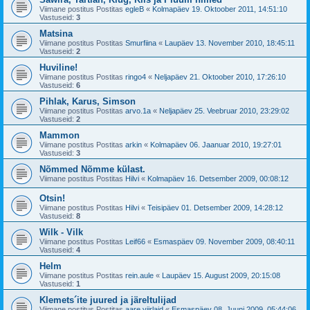
Viimane postitus Postitas
egleB
«
Kolmapäev 19. Oktoober 2011, 14:51:10
Vastuseid:
3
Matsina
Viimane postitus Postitas
Smurfiina
«
Laupäev 13. November 2010, 18:45:11
Vastuseid:
2
Huviline!
Viimane postitus Postitas
ringo4
«
Neljapäev 21. Oktoober 2010, 17:26:10
Vastuseid:
6
Pihlak, Karus, Simson
Viimane postitus Postitas
arvo.1a
«
Neljapäev 25. Veebruar 2010, 23:29:02
Vastuseid:
2
Mammon
Viimane postitus Postitas
arkin
«
Kolmapäev 06. Jaanuar 2010, 19:27:01
Vastuseid:
3
Nõmmed Nõmme külast.
Viimane postitus Postitas
Hilvi
«
Kolmapäev 16. Detsember 2009, 00:08:12
Otsin!
Viimane postitus Postitas
Hilvi
«
Teisipäev 01. Detsember 2009, 14:28:12
Vastuseid:
8
Wilk - Vilk
Viimane postitus Postitas
Leif66
«
Esmaspäev 09. November 2009, 08:40:11
Vastuseid:
4
Helm
Viimane postitus Postitas
rein.aule
«
Laupäev 15. August 2009, 20:15:08
Vastuseid:
1
Klemets´ite juured ja järeltulijad
Viimane postitus Postitas
aare.viirlaid
«
Esmaspäev 08. Juuni 2009, 05:44:06