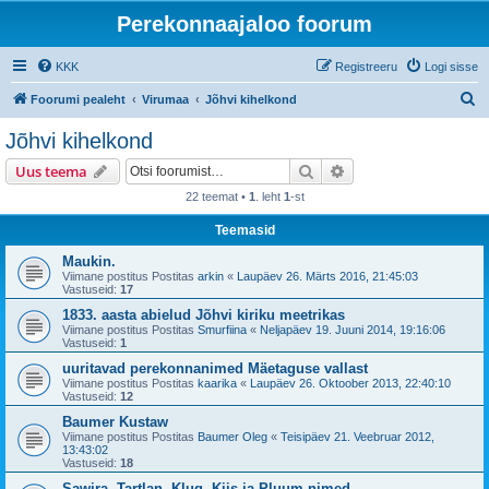
Perekonnaajaloo foorum
KKK
Registreeru
Logi sisse
O
Foorumi pealeht
Virumaa
Jõhvi kihelkond
t
Jõhvi kihelkond
s
Otsi
Täiendatud otsing
Uus teema
i
22 teemat •
1
. leht
1
-st
Teemasid
Maukin.
Viimane postitus Postitas
arkin
«
Laupäev 26. Märts 2016, 21:45:03
Vastuseid:
17
1833. aasta abielud Jõhvi kiriku meetrikas
Viimane postitus Postitas
Smurfiina
«
Neljapäev 19. Juuni 2014, 19:16:06
Vastuseid:
1
uuritavad perekonnanimed Mäetaguse vallast
Viimane postitus Postitas
kaarika
«
Laupäev 26. Oktoober 2013, 22:40:10
Vastuseid:
12
Baumer Kustaw
Viimane postitus Postitas
Baumer Oleg
«
Teisipäev 21. Veebruar 2012,
13:43:02
Vastuseid:
18
Sawira, Tartlan, Klug, Kiis ja Pluum nimed