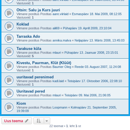
Vastuseid:
1
Otsin: Salu ja Kurs juuri
Viimane postitus Postitas
aare.viirlaid
«
Esmaspäev 18. Mai 2009, 08:12:05
Vastuseid:
1
Koklad
Viimane postitus Postitas
aili69
«
Pühapäev 19. Aprill 2009, 23:10:04
Tarraska Ado
Viimane postitus Postitas
annika.malva
«
Neljapäev 13. Märts 2008, 13:45:03
Tarakuse küla
Viimane postitus Postitas
mlauri
«
Pühapäev 13. Jaanuar 2008, 23:15:01
Vastuseid:
5
Kivestu, Paurman, Klüt (Klüüt)
Viimane postitus Postitas
Baumer Oleg
«
Reede 03. August 2007, 11:24:08
Vastuseid:
1
uuritavad perenimed
Viimane postitus Postitas
kadi.laid
«
Teisipäev 17. Oktoober 2006, 22:08:10
Vastuseid:
1
Uuritavad pered
Viimane postitus Postitas
mlauri
«
Teisipäev 09. Mai 2006, 21:06:05
Kiom
Viimane postitus Postitas
Loopmann
«
Kolmapäev 21. September 2005,
19:39:09
Uus teema
22 teemat •
1
. leht
1
-st