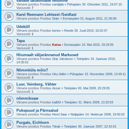
vanade talukohtade leidmine
Viimane postitus Postitas
vandjala
«
Pühapäev 30. Oktoober 2011, 19:07:10
Vastuseid:
7
Karel Reemann Lehtsest /Seidlast
Viimane postitus Postitas
Sirjer
«
Esmaspäev 01. August 2011, 21:36:08
Udeküll
Viimane postitus Postitas
boriss
«
Reede 30. Juuli 2010, 16:02:07
Vastuseid:
2
Tapa
Viimane postitus Postitas
Katsa
«
Esmaspäev 10. Mai 2010, 19:19:05
Vastuseid:
1
Hiiumaalt väljarännanud Markused
Viimane postitus Postitas
Sirje Jakobson
«
Teisipäev 19. Jaanuar 2010,
14:30:01
Nõmmküla mõis?
Viimane postitus Postitas
Uku.Velbri
«
Pühapäev 15. November 2009, 13:49:11
Vastuseid:
4
Luur, Veinberg, Vähter
Viimane postitus Postitas
Assar
«
Teisipäev 05. Mai 2009, 20:29:05
Vastuseid:
1
nõmmiksaar
Viimane postitus Postitas
kaili33
«
Teisipäev 31. Märts 2009, 13:20:03
Pukspuud ja Pärnsalud
Viimane postitus Postitas
Henri Saar
«
Neljapäev 14. Veebruar 2008, 19:00:02
Purgats, Eichhorn
Viimane postitus Postitas
Tiinak
«
Teisipäev 30. Jaanuar 2007, 22:42:01