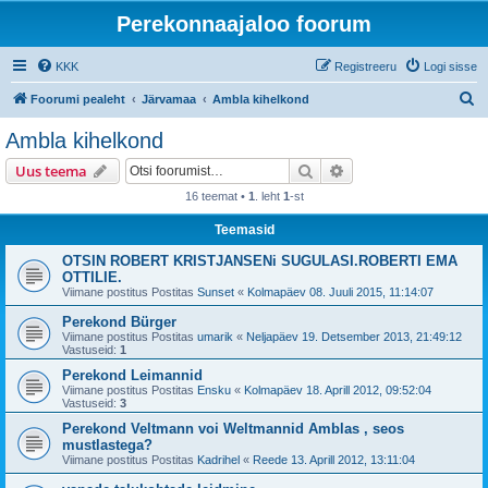
Perekonnaajaloo foorum
KKK
Registreeru
Logi sisse
O
Foorumi pealeht
Järvamaa
Ambla kihelkond
t
Ambla kihelkond
s
Otsi
Täiendatud otsing
Uus teema
i
16 teemat •
1
. leht
1
-st
Teemasid
OTSIN ROBERT KRISTJANSENi SUGULASI.ROBERTI EMA
OTTILIE.
Viimane postitus Postitas
Sunset
«
Kolmapäev 08. Juuli 2015, 11:14:07
Perekond Bürger
Viimane postitus Postitas
umarik
«
Neljapäev 19. Detsember 2013, 21:49:12
Vastuseid:
1
Perekond Leimannid
Viimane postitus Postitas
Ensku
«
Kolmapäev 18. Aprill 2012, 09:52:04
Vastuseid:
3
Perekond Veltmann voi Weltmannid Amblas , seos
mustlastega?
Viimane postitus Postitas
Kadrihel
«
Reede 13. Aprill 2012, 13:11:04