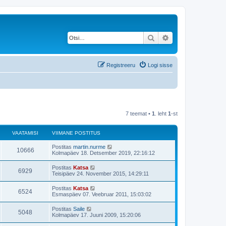
Otsi
Täiendatud otsing
Registreeru
Logi sisse
7 teemat •
1
. leht
1
-st
VAATAMISI
VIIMANE POSTITUS
V
Postitas
martin.nurme
V
10666
i
Kolmapäev 18. Detsember 2019, 22:16:12
i
a
m
V
Postitas
Katsa
V
6929
a
i
Teisipäev 24. November 2015, 14:29:11
a
n
i
e
a
m
V
Postitas
Katsa
t
p
V
6524
a
i
Esmaspäev 07. Veebruar 2011, 15:03:02
o
a
n
i
s
a
e
a
m
t
V
Postitas
Saile
t
p
V
5048
a
i
i
m
Kolmapäev 17. Juuni 2009, 15:20:06
o
a
n
t
i
s
a
e
a
u