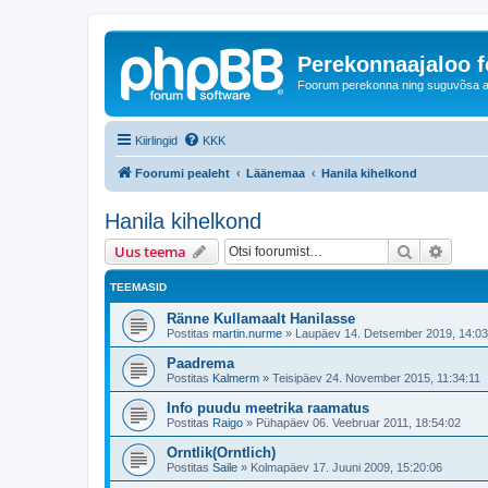
Perekonnaajaloo 
Foorum perekonna ning suguvõsa ajal
Kiirlingid
KKK
Foorumi pealeht
Läänemaa
Hanila kihelkond
Hanila kihelkond
Otsi
Täiend
Uus teema
TEEMASID
Ränne Kullamaalt Hanilasse
Postitas
martin.nurme
»
Laupäev 14. Detsember 2019, 14:03
Paadrema
Postitas
Kalmerm
»
Teisipäev 24. November 2015, 11:34:11
Info puudu meetrika raamatus
Postitas
Raigo
»
Pühapäev 06. Veebruar 2011, 18:54:02
Orntlik(Orntlich)
Postitas
Saile
»
Kolmapäev 17. Juuni 2009, 15:20:06