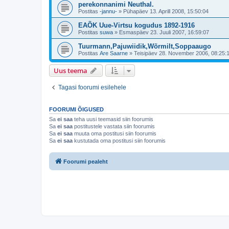
perekonnanimi Neuthal.
Postitas
-jannu-
»
Pühapäev 13. Aprill 2008, 15:50:04
EAÕK Uue-Virtsu kogudus 1892-1916
Postitas
suwa
»
Esmaspäev 23. Juuli 2007, 16:59:07
Tuurmann,Pajuwiidik,Wõrmilt,Soppaaugo
Postitas
Are Saarne
»
Teisipäev 28. November 2006, 08:25:
Uus teema
Tagasi foorumi esilehele
FOORUMI ÕIGUSED
Sa
ei saa
teha uusi teemasid siin foorumis
Sa
ei saa
postitustele vastata siin foorumis
Sa
ei saa
muuta oma postitusi siin foorumis
Sa
ei saa
kustutada oma postitusi siin foorumis
Foorumi pealeht