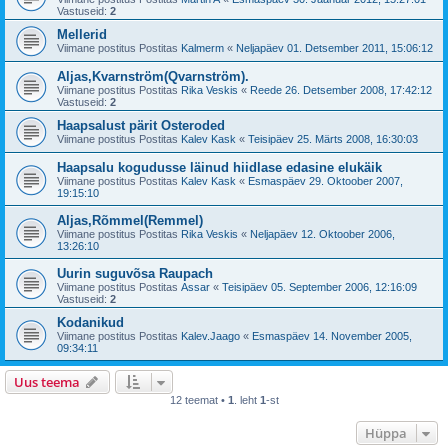
Vastuseid:
2
Mellerid
Viimane postitus Postitas
Kalmerm
«
Neljapäev 01. Detsember 2011, 15:06:12
Aljas,Kvarnström(Qvarnström).
Viimane postitus Postitas
Rika Veskis
«
Reede 26. Detsember 2008, 17:42:12
Vastuseid:
2
Haapsalust pärit Osteroded
Viimane postitus Postitas
Kalev Kask
«
Teisipäev 25. Märts 2008, 16:30:03
Haapsalu kogudusse läinud hiidlase edasine elukäik
Viimane postitus Postitas
Kalev Kask
«
Esmaspäev 29. Oktoober 2007,
19:15:10
Aljas,Rõmmel(Remmel)
Viimane postitus Postitas
Rika Veskis
«
Neljapäev 12. Oktoober 2006,
13:26:10
Uurin suguvõsa Raupach
Viimane postitus Postitas
Assar
«
Teisipäev 05. September 2006, 12:16:09
Vastuseid:
2
Kodanikud
Viimane postitus Postitas
Kalev.Jaago
«
Esmaspäev 14. November 2005,
09:34:11
Uus teema
12 teemat •
1
. leht
1
-st
Hüppa