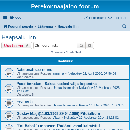
Perekonnaajaloo foorum
KKK
Registreeru
Logi sisse
O
Foorumi pealeht
Läänemaa
Haapsalu linn
t
Haapsalu linn
s
Otsi
Täiendatud otsing
Uus teema
i
12 teemat •
1
. leht
1
-st
Teemasid
Natsionaliseerimine
Viimane postitus Postitas
annemai
«
Neljapäev 02. Aprill 2026, 07:56:04
Vastuseid:
1
Paadiõnnetus - Saksa keelest välja lugemine
Viimane postitus Postitas
Üksuudishimulik
«
Neljapäev 12. Veebruar 2026,
12:14:02
Vastuseid:
6
Freimuth
Viimane postitus Postitas
Üksuudishimulik
«
Reede 14. Märts 2025, 15:03:03
Gustav Mägi(11.03.1908-29.04.1986) Pildialbum
Viimane postitus Postitas
Viktor
«
Neljapäev 27. Veebruar 2014, 18:15:02
Jüri Habak'u matused Tšulõmi vanal kalmistul
Viimane postitus Postitas
Martin A
«
Esmaspäev 30. Jaanuar 2012, 15:27:01