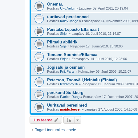
Onemar.
Postitas
Uku.Velbri
»
Laupäev 02. Aprill 2011, 20:19:04
uuritavad perekonnad
Postitas
Kalev.Jaago
»
Esmaspäev 14. November 2005, 09:4
Paistako/Lepasto Ellamaalt
Postitas
Sirjer
»
Laupäev 10. Juuli 2010, 21:14:07
Piirsalu abikirik
Postitas
Sirje
»
Neljapäev 17. Juuni 2010, 13:30:06
Tomann Sooniste/Ellamaa
Postitas
Sirjer
»
Esmaspäev 14. Juuni 2010, 12:28:06
Jõgisalu ja osmann
Postitas
Priit Parts
»
Kolmapäev 05. Juuli 2006, 10:21:07
Peterson, Toonväli,Heintalu (Eintaal)
Postitas
fedramay16
»
Pühapäev 11. Jaanuar 2009, 20:09:0
perekond Suikberg
Postitas
Patrick Rang
»
Esmaspäev 17. Detsember 2007, 20
Uuritavad perenimed
Postitas
maidu.leever
»
Laupäev 27. August 2005, 14:10:08
Uus teema
Tagasi foorumi esilehele