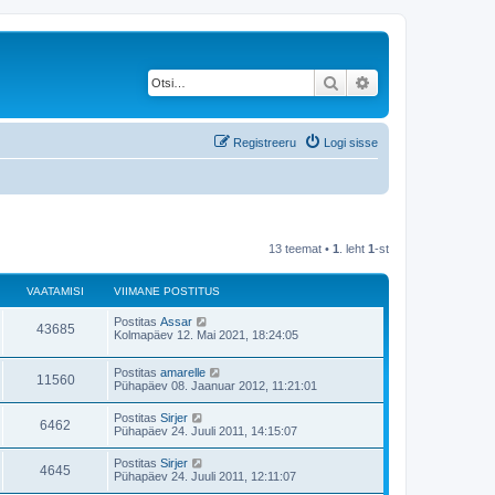
Otsi
Täiendatud otsing
Registreeru
Logi sisse
13 teemat •
1
. leht
1
-st
VAATAMISI
VIIMANE POSTITUS
V
Postitas
Assar
V
43685
i
Kolmapäev 12. Mai 2021, 18:24:05
i
a
m
V
Postitas
amarelle
a
V
11560
a
i
Pühapäev 08. Jaanuar 2012, 11:21:01
n
i
e
a
m
t
p
V
Postitas
Sirjer
V
6462
a
o
i
Pühapäev 24. Juuli 2011, 14:15:07
a
n
s
a
i
e
a
t
m
V
Postitas
Sirjer
t
p
i
V
4645
a
m
i
Pühapäev 24. Juuli 2011, 12:11:07
o
t
a
n
i
s
u
a