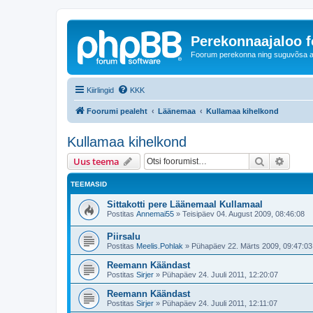
Perekonnaajaloo 
Foorum perekonna ning suguvõsa ajal
Kiirlingid
KKK
Foorumi pealeht
Läänemaa
Kullamaa kihelkond
Kullamaa kihelkond
Otsi
Täiend
Uus teema
TEEMASID
Sittakotti pere Läänemaal Kullamaal
Postitas
Annemai55
»
Teisipäev 04. August 2009, 08:46:08
Piirsalu
Postitas
Meelis.Pohlak
»
Pühapäev 22. Märts 2009, 09:47:03
Reemann Käändast
Postitas
Sirjer
»
Pühapäev 24. Juuli 2011, 12:20:07
Reemann Käändast
Postitas
Sirjer
»
Pühapäev 24. Juuli 2011, 12:11:07