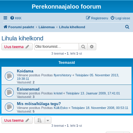
Perekonnaajaloo foorum
KKK
Registreeru
Logi sisse
O
Foorumi pealeht
Läänemaa
Lihula kihelkond
t
Lihula kihelkond
s
Otsi
Täiendatud otsing
Uus teema
i
3 teemat •
1
. leht
1
-st
Teemasid
Koidama
Viimane postitus Postitas
flyershistory
«
Teisipäev 05. November 2013,
19:38:11
Vastuseid:
2
Esivanemad
Viimane postitus Postitas
kristel
«
Teisipäev 13. Jaanuar 2009, 17:41:01
Vastuseid:
3
Mis mõisa/külaga tegu?
Viimane postitus Postitas
Külli.Esko
«
Teisipäev 18. November 2008, 00:53:11
Vastuseid:
5
Uus teema
3 teemat •
1
. leht
1
-st