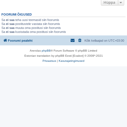
Hüppa
FOORUMI ÕIGUSED
Sa
ei saa
teha uusi teemasid siin foorumis
Sa
ei saa
postitustele vastata siin foorumis
Sa
ei saa
muuta oma postitusi siin foorumis
Sa
ei saa
kustutada oma postitusi siin foorumis
Foorumi pealeht
Kõik kellaajad on
UTC+03:00
Arendas
phpBB
® Forum Software © phpBB Limited
Estonian translation by phpBB Eesti [Exabot] © 2008*-2021
Privaatsus
|
Kasutajatingimused