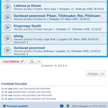
Laikmaa ja Aitsam
Viimane postitus Postitas
Henri Saar
«
Teisipäev 12. Veebruar 2008, 05:54:02
Uuritavad perenimed: Pikani, Tõldmaaker, Ree, Põldmann
Viimane postitus Postitas
tn
«
Teisipäev 13. Märts 2007, 16:40:03
Kingissepp Kastilt
Viimane postitus Postitas
anu.jarv
«
Teisipäev 17. Oktoober 2006, 15:18:10
otsing
Viimane postitus Postitas
Jaak Smit
«
Laupäev 04. Märts 2006, 09:40:03
Vastuseid:
1
Uuritavad perenimed
Viimane postitus Postitas
lpriimagi
«
Laupäev 15. Oktoober 2005, 23:04:10
Vastuseid:
1
Uus teema
19 teemat •
1
. leht
1
-st
Hüppa
FOORUMI ÕIGUSED
Sa
ei saa
teha uusi teemasid siin foorumis
Sa
ei saa
postitustele vastata siin foorumis
Sa
ei saa
muuta oma postitusi siin foorumis
Sa
ei saa
kustutada oma postitusi siin foorumis
Foorumi pealeht
Kõik kellaajad on
UTC+03:00