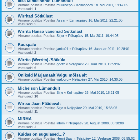
Ikka Mihkelsonid Lümandult
Viimane postitus Postitas
müürisepp
«
Kolmapäev 18. Mai 2011, 19:47:05
Vastuseid:
1
Wirritad Sõtkülast
Viimane postitus Postitas
Assar
«
Esmaspäev 16. Mai 2011, 22:21:05
Vastuseid:
5
Wirrita Hanso vanemad Sõtkülast
Viimane postitus Postitas
Sirjer
«
Pühapäev 15. Mai 2011, 19:44:05
Kuuspalu
Viimane postitus Postitas
janku21
«
Pühapäev 16. Jaanuar 2011, 19:28:01
Vastuseid:
2
Wirrita (Werrita) /Sõtküla
Viimane postitus Postitas
goetz
«
Neljapäev 29. Juuli 2010, 12:59:07
Vastuseid:
6
Oniksid Märjamaalt Valgu mõisa alt
Viimane postitus Postitas
walborg
«
Neljapäev 27. Mai 2010, 14:30:05
Michelson Lümandult
Viimane postitus Postitas
Sirje
«
Kolmapäev 26. Mai 2010, 18:21:05
Vastuseid:
10
Wirtso Jaan Päädevalt
Viimane postitus Postitas
Sirje
«
Neljapäev 20. Mai 2010, 15:33:05
Vastuseid:
11
MIRMA
Viimane postitus Postitas
intom
«
Neljapäev 28. August 2008, 03:38:08
Vastuseid:
2
Kuidas on sugulased...?
Viimane postitus Postitas
Henri Saar
«
Teisipäev 12. Veebruar 2008, 05:55:02