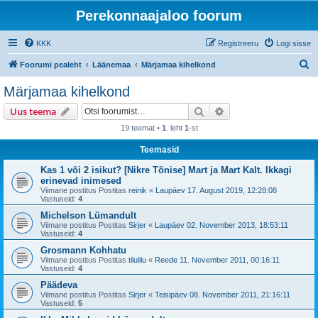
Perekonnaajaloo foorum
KKK
Registreeru
Logi sisse
O
Foorumi pealeht
Läänemaa
Märjamaa kihelkond
t
Märjamaa kihelkond
s
Otsi
Täiendatud otsing
Uus teema
i
19 teemat •
1
. leht
1
-st
Teemasid
Kas 1 või 2 isikut? [Nikre Tõnise] Mart ja Mart Kalt. Ikkagi
erinevad inimesed
Viimane postitus Postitas
reinik
«
Laupäev 17. August 2019, 12:28:08
Vastuseid:
4
Michelson Lümandult
Viimane postitus Postitas
Sirjer
«
Laupäev 02. November 2013, 18:53:11
Vastuseid:
4
Grosmann Kohhatu
Viimane postitus Postitas
tilulilu
«
Reede 11. November 2011, 00:16:11
Vastuseid:
4
Päädeva
Viimane postitus Postitas
Sirjer
«
Teisipäev 08. November 2011, 21:16:11
Vastuseid:
5