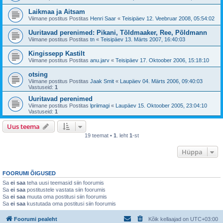
Laikmaa ja Aitsam
Viimane postitus Postitas
Henri Saar
«
Teisipäev 12. Veebruar 2008, 05:54:02
Uuritavad perenimed: Pikani, Tõldmaaker, Ree, Põldmann
Viimane postitus Postitas
tn
«
Teisipäev 13. Märts 2007, 16:40:03
Kingissepp Kastilt
Viimane postitus Postitas
anu.jarv
«
Teisipäev 17. Oktoober 2006, 15:18:10
otsing
Viimane postitus Postitas
Jaak Smit
«
Laupäev 04. Märts 2006, 09:40:03
Vastuseid:
1
Uuritavad perenimed
Viimane postitus Postitas
lpriimagi
«
Laupäev 15. Oktoober 2005, 23:04:10
Vastuseid:
1
Uus teema
19 teemat •
1
. leht
1
-st
Hüppa
FOORUMI ÕIGUSED
Sa
ei saa
teha uusi teemasid siin foorumis
Sa
ei saa
postitustele vastata siin foorumis
Sa
ei saa
muuta oma postitusi siin foorumis
Sa
ei saa
kustutada oma postitusi siin foorumis
Foorumi pealeht
Kõik kellaajad on
UTC+03:00