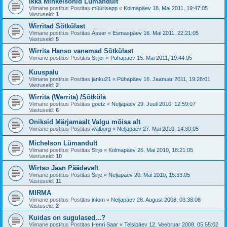
Ikka Mihkelsonid Lümandult
Viimane postitus Postitas
müürisepp
«
Kolmapäev 18. Mai 2011, 19:47:05
Vastuseid:
1
Wirritad Sõtkülast
Viimane postitus Postitas
Assar
«
Esmaspäev 16. Mai 2011, 22:21:05
Vastuseid:
5
Wirrita Hanso vanemad Sõtkülast
Viimane postitus Postitas
Sirjer
«
Pühapäev 15. Mai 2011, 19:44:05
Kuuspalu
Viimane postitus Postitas
janku21
«
Pühapäev 16. Jaanuar 2011, 19:28:01
Vastuseid:
2
Wirrita (Werrita) /Sõtküla
Viimane postitus Postitas
goetz
«
Neljapäev 29. Juuli 2010, 12:59:07
Vastuseid:
6
Oniksid Märjamaalt Valgu mõisa alt
Viimane postitus Postitas
walborg
«
Neljapäev 27. Mai 2010, 14:30:05
Michelson Lümandult
Viimane postitus Postitas
Sirje
«
Kolmapäev 26. Mai 2010, 18:21:05
Vastuseid:
10
Wirtso Jaan Päädevalt
Viimane postitus Postitas
Sirje
«
Neljapäev 20. Mai 2010, 15:33:05
Vastuseid:
11
MIRMA
Viimane postitus Postitas
intom
«
Neljapäev 28. August 2008, 03:38:08
Vastuseid:
2
Kuidas on sugulased...?
Viimane postitus Postitas
Henri Saar
«
Teisipäev 12. Veebruar 2008, 05:55:02