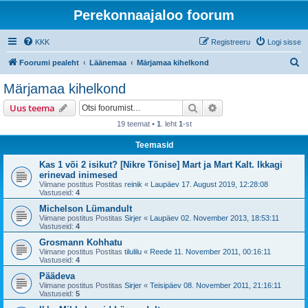
Perekonnaajaloo foorum
KKK
Registreeru
Logi sisse
O
Foorumi pealeht
Läänemaa
Märjamaa kihelkond
t
Märjamaa kihelkond
s
Otsi
Täiendatud otsing
Uus teema
i
19 teemat •
1
. leht
1
-st
Teemasid
Kas 1 või 2 isikut? [Nikre Tõnise] Mart ja Mart Kalt. Ikkagi
erinevad inimesed
Viimane postitus Postitas
reinik
«
Laupäev 17. August 2019, 12:28:08
Vastuseid:
4
Michelson Lümandult
Viimane postitus Postitas
Sirjer
«
Laupäev 02. November 2013, 18:53:11
Vastuseid:
4
Grosmann Kohhatu
Viimane postitus Postitas
tilulilu
«
Reede 11. November 2011, 00:16:11
Vastuseid:
4
Päädeva
Viimane postitus Postitas
Sirjer
«
Teisipäev 08. November 2011, 21:16:11
Vastuseid:
5