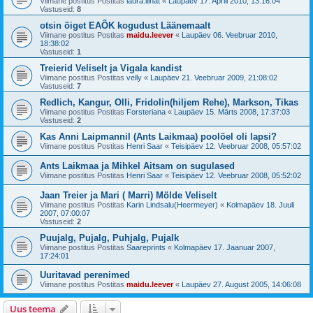
Viimane postitus Postitas
laura.liinat
«
Laupäev 17. Aprill 2010, 13:16:04
Vastuseid:
8
otsin õiget EAÕK kogudust Läänemaalt
Viimane postitus Postitas
maidu.leever
«
Laupäev 06. Veebruar 2010,
18:38:02
Vastuseid:
1
Treierid Veliselt ja Vigala kandist
Viimane postitus Postitas
velly
«
Laupäev 21. Veebruar 2009, 21:08:02
Vastuseid:
7
Redlich, Kangur, Olli, Fridolin(hiljem Rehe), Markson, Tikas
Viimane postitus Postitas
Forsteriana
«
Laupäev 15. Märts 2008, 17:37:03
Vastuseid:
2
Kas Anni Laipmannil (Ants Laikmaa) poolõel oli lapsi?
Viimane postitus Postitas
Henri Saar
«
Teisipäev 12. Veebruar 2008, 05:57:02
Ants Laikmaa ja Mihkel Aitsam on sugulased
Viimane postitus Postitas
Henri Saar
«
Teisipäev 12. Veebruar 2008, 05:52:02
Jaan Treier ja Mari ( Marri) Mölde Veliselt
Viimane postitus Postitas
Karin Lindsalu(Heermeyer)
«
Kolmapäev 18. Juuli
2007, 07:00:07
Vastuseid:
2
Puujalg, Pujalg, Puhjalg, Pujalk
Viimane postitus Postitas
Saareprints
«
Kolmapäev 17. Jaanuar 2007,
17:24:01
Uuritavad perenimed
Viimane postitus Postitas
maidu.leever
«
Laupäev 27. August 2005, 14:06:08
Uus teema