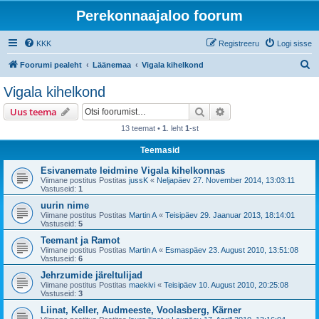
Perekonnaajaloo foorum
KKK
Registreeru
Logi sisse
O
Foorumi pealeht
Läänemaa
Vigala kihelkond
t
Vigala kihelkond
s
Otsi
Täiendatud otsing
Uus teema
i
13 teemat •
1
. leht
1
-st
Teemasid
Esivanemate leidmine Vigala kihelkonnas
Viimane postitus Postitas
jussK
«
Neljapäev 27. November 2014, 13:03:11
Vastuseid:
1
uurin nime
Viimane postitus Postitas
Martin A
«
Teisipäev 29. Jaanuar 2013, 18:14:01
Vastuseid:
5
Teemant ja Ramot
Viimane postitus Postitas
Martin A
«
Esmaspäev 23. August 2010, 13:51:08
Vastuseid:
6
Jehrzumide järeltulijad
Viimane postitus Postitas
maekivi
«
Teisipäev 10. August 2010, 20:25:08
Vastuseid:
3
Liinat, Keller, Audmeeste, Voolasberg, Kärner