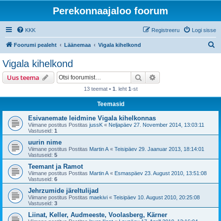
Perekonnaajaloo foorum
KKK
Registreeru
Logi sisse
O
Foorumi pealeht
Läänemaa
Vigala kihelkond
t
Vigala kihelkond
s
Otsi
Täiendatud otsing
Uus teema
i
13 teemat •
1
. leht
1
-st
Teemasid
Esivanemate leidmine Vigala kihelkonnas
Viimane postitus Postitas
jussK
«
Neljapäev 27. November 2014, 13:03:11
Vastuseid:
1
uurin nime
Viimane postitus Postitas
Martin A
«
Teisipäev 29. Jaanuar 2013, 18:14:01
Vastuseid:
5
Teemant ja Ramot
Viimane postitus Postitas
Martin A
«
Esmaspäev 23. August 2010, 13:51:08
Vastuseid:
6
Jehrzumide järeltulijad
Viimane postitus Postitas
maekivi
«
Teisipäev 10. August 2010, 20:25:08
Vastuseid:
3
Liinat, Keller, Audmeeste, Voolasberg, Kärner