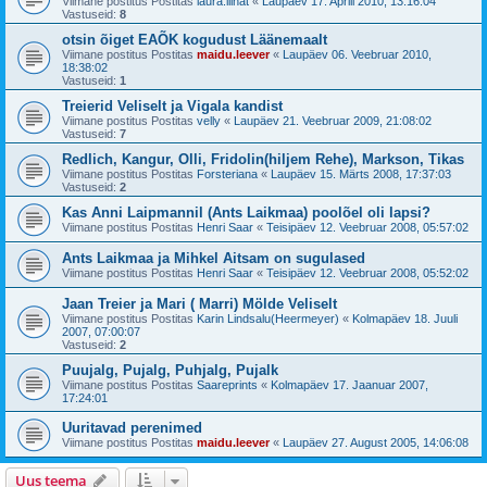
Viimane postitus Postitas
laura.liinat
«
Laupäev 17. Aprill 2010, 13:16:04
Vastuseid:
8
otsin õiget EAÕK kogudust Läänemaalt
Viimane postitus Postitas
maidu.leever
«
Laupäev 06. Veebruar 2010,
18:38:02
Vastuseid:
1
Treierid Veliselt ja Vigala kandist
Viimane postitus Postitas
velly
«
Laupäev 21. Veebruar 2009, 21:08:02
Vastuseid:
7
Redlich, Kangur, Olli, Fridolin(hiljem Rehe), Markson, Tikas
Viimane postitus Postitas
Forsteriana
«
Laupäev 15. Märts 2008, 17:37:03
Vastuseid:
2
Kas Anni Laipmannil (Ants Laikmaa) poolõel oli lapsi?
Viimane postitus Postitas
Henri Saar
«
Teisipäev 12. Veebruar 2008, 05:57:02
Ants Laikmaa ja Mihkel Aitsam on sugulased
Viimane postitus Postitas
Henri Saar
«
Teisipäev 12. Veebruar 2008, 05:52:02
Jaan Treier ja Mari ( Marri) Mölde Veliselt
Viimane postitus Postitas
Karin Lindsalu(Heermeyer)
«
Kolmapäev 18. Juuli
2007, 07:00:07
Vastuseid:
2
Puujalg, Pujalg, Puhjalg, Pujalk
Viimane postitus Postitas
Saareprints
«
Kolmapäev 17. Jaanuar 2007,
17:24:01
Uuritavad perenimed
Viimane postitus Postitas
maidu.leever
«
Laupäev 27. August 2005, 14:06:08
Uus teema