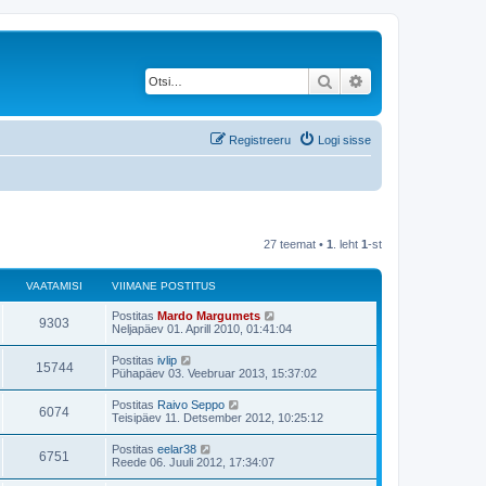
Otsi
Täiendatud otsing
Registreeru
Logi sisse
27 teemat •
1
. leht
1
-st
VAATAMISI
VIIMANE POSTITUS
V
Postitas
Mardo Margumets
V
9303
i
Neljapäev 01. Aprill 2010, 01:41:04
i
a
m
V
Postitas
ivlip
V
15744
a
i
Pühapäev 03. Veebruar 2013, 15:37:02
a
n
i
e
a
m
V
Postitas
Raivo Seppo
t
p
V
6074
a
i
Teisipäev 11. Detsember 2012, 10:25:12
o
a
n
i
s
a
e
a
m
t
V
Postitas
eelar38
t
p
V
6751
a
i
i
m
Reede 06. Juuli 2012, 17:34:07
o
a
n
t
i
s
a
e
a
u