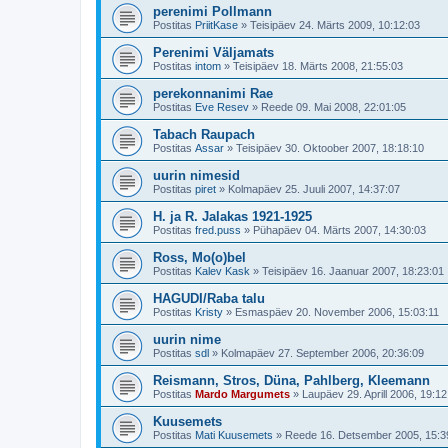
perenimi Pollmann
Postitas
PriitKase
»
Teisipäev 24. Märts 2009, 10:12:03
Perenimi Väljamats
Postitas
intom
»
Teisipäev 18. Märts 2008, 21:55:03
perekonnanimi Rae
Postitas
Eve Resev
»
Reede 09. Mai 2008, 22:01:05
Tabach Raupach
Postitas
Assar
»
Teisipäev 30. Oktoober 2007, 18:18:10
uurin nimesid
Postitas
piret
»
Kolmapäev 25. Juuli 2007, 14:37:07
H. ja R. Jalakas 1921-1925
Postitas
fred.puss
»
Pühapäev 04. Märts 2007, 14:30:03
Ross, Mo(o)bel
Postitas
Kalev Kask
»
Teisipäev 16. Jaanuar 2007, 18:23:01
HAGUDI/Raba talu
Postitas
Kristy
»
Esmaspäev 20. November 2006, 15:03:11
uurin nime
Postitas
sdl
»
Kolmapäev 27. September 2006, 20:36:09
Reismann, Stros, Düna, Pahlberg, Kleemann
Postitas
Mardo Margumets
»
Laupäev 29. Aprill 2006, 19:12
Kuusemets
Postitas
Mati Kuusemets
»
Reede 16. Detsember 2005, 15:3