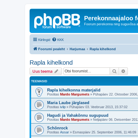
Perekonnaajaloo 
Foorum perekonna ning suguvõsa ajal
Kiirlingid
KKK
Foorumi pealeht
Harjumaa
Rapla kihelkond
Rapla kihelkond
Otsi
Täiend
Uus teema
TEEMASID
Rapla kihelkonna materjalid
Postitas
Mardo Margumets
»
Pühapäev 22. Oktoober 2006,
Maria Laube järglased
Postitas
ivlip
»
Pühapäev 03. Veebruar 2013, 15:37:02
Hagudi ja Vahakõnnu sugupuud
Postitas
Mardo Margumets
»
Neljapäev 06. Detsember 2012
Schönrock
Postitas
Assar
»
Esmaspäev 25. September 2006, 11:46:09