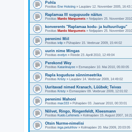
Pohla
Postitas
Ene Holsting
»
Laupäev 12. November 2005, 16:43:
Raplamaa III sugupuude näitus
Postitas
Mardo Margumets
»
Neljapäev 25. November 2010
konverents "Raplamaa kodu- ja kultuurilugu"
Postitas
Mardo Margumets
»
Neljapäev 25. November 2010
perenimi Miil
Postitas
ivlip
»
Pühapäev 15. Veebruar 2009, 15:44:02
uurin nime Mingas
Postitas
evelyn
»
Reede 23. Aprill 2010, 12:49:04
Perekond Wey
Postitas
Katariinayee
»
Esmaspäev 10. Mai 2010, 05:00:05
Rapla koguduse sünnimeetrika
Postitas
Kristy
»
Laupäev 14. Veebruar 2009, 14:49:02
Uuritavad nimed Kranach, Lüübek; Teivas
Postitas
Kristy
»
Esmaspäev 09. Veebruar 2009, 12:01:02
perenimi Mahoni
Postitas
max333
»
Pühapäev 03. Jaanuar 2010, 00:33:01
Nõlvet, Ringo, Ringenfeldt, Kleesmann
Postitas
Kuido.Lehtmets
»
Kolmapäev 15. August 2007, 16:2
Otsin Nurme-nimelisi
Postitas
inga.petuhhov
»
Kolmapäev 20. Mai 2009, 20:03:05