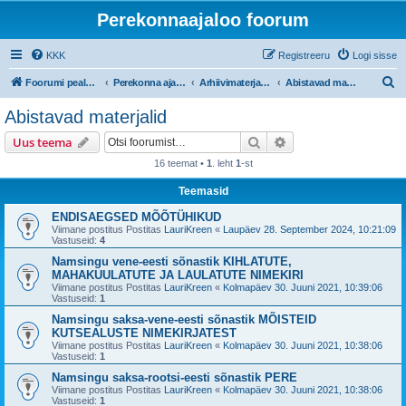
Perekonnaajaloo foorum
KKK
Registreeru
Logi sisse
O
Foorumi pealeht
Perekonna ajalugu
Arhiivimaterjalidest välja lugemine
Abistavad materjalid
t
Abistavad materjalid
s
Otsi
Täiendatud otsing
Uus teema
i
16 teemat •
1
. leht
1
-st
Teemasid
ENDISAEGSED MÕÕTÜHIKUD
Viimane postitus Postitas
LauriKreen
«
Laupäev 28. September 2024, 10:21:09
Vastuseid:
4
Namsingu vene-eesti sõnastik KIHLATUTE,
MAHAKUULATUTE JA LAULATUTE NIMEKIRI
Viimane postitus Postitas
LauriKreen
«
Kolmapäev 30. Juuni 2021, 10:39:06
Vastuseid:
1
Namsingu saksa-vene-eesti sõnastik MÕISTEID
KUTSEALUSTE NIMEKIRJATEST
Viimane postitus Postitas
LauriKreen
«
Kolmapäev 30. Juuni 2021, 10:38:06
Vastuseid:
1
Namsingu saksa-rootsi-eesti sõnastik PERE
Viimane postitus Postitas
LauriKreen
«
Kolmapäev 30. Juuni 2021, 10:38:06
Vastuseid:
1