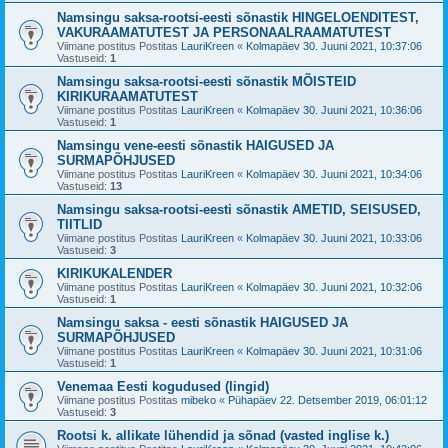
Namsingu saksa-rootsi-eesti sõnastik HINGELOENDITEST,
VAKURAAMATUTEST JA PERSONAALRAAMATUTEST
Viimane postitus Postitas
LauriKreen
«
Kolmapäev 30. Juuni 2021, 10:37:06
Vastuseid:
1
Namsingu saksa-rootsi-eesti sõnastik MÕISTEID
KIRIKURAAMATUTEST
Viimane postitus Postitas
LauriKreen
«
Kolmapäev 30. Juuni 2021, 10:36:06
Vastuseid:
1
Namsingu vene-eesti sõnastik HAIGUSED JA
SURMAPÕHJUSED
Viimane postitus Postitas
LauriKreen
«
Kolmapäev 30. Juuni 2021, 10:34:06
Vastuseid:
13
Namsingu saksa-rootsi-eesti sõnastik AMETID, SEISUSED,
TIITLID
Viimane postitus Postitas
LauriKreen
«
Kolmapäev 30. Juuni 2021, 10:33:06
Vastuseid:
3
KIRIKUKALENDER
Viimane postitus Postitas
LauriKreen
«
Kolmapäev 30. Juuni 2021, 10:32:06
Vastuseid:
1
Namsingu saksa - eesti sõnastik HAIGUSED JA
SURMAPÕHJUSED
Viimane postitus Postitas
LauriKreen
«
Kolmapäev 30. Juuni 2021, 10:31:06
Vastuseid:
1
Venemaa Eesti kogudused (lingid)
Viimane postitus Postitas
mibeko
«
Pühapäev 22. Detsember 2019, 06:01:12
Vastuseid:
3
Rootsi k. allikate lühendid ja sõnad (vasted inglise k.)