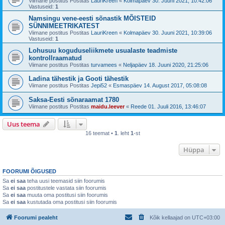
Viimane postitus Postitas
LauriKreen
«
Kolmapäev 30. Juuni 2021, 10:42:06
Vastuseid:
1
Namsingu vene-eesti sõnastik MÕISTEID
SÜNNIMEETRIKATEST
Viimane postitus Postitas
LauriKreen
«
Kolmapäev 30. Juuni 2021, 10:39:06
Vastuseid:
1
Lohusuu koguduseliikmete usualaste teadmiste
kontrollraamatud
Viimane postitus Postitas
turvamees
«
Neljapäev 18. Juuni 2020, 21:25:06
Ladina tähestik ja Gooti tähestik
Viimane postitus Postitas
Jepi52
«
Esmaspäev 14. August 2017, 05:08:08
Saksa-Eesti sõnaraamat 1780
Viimane postitus Postitas
maidu.leever
«
Reede 01. Juuli 2016, 13:46:07
Uus teema
16 teemat •
1
. leht
1
-st
Hüppa
FOORUMI ÕIGUSED
Sa
ei saa
teha uusi teemasid siin foorumis
Sa
ei saa
postitustele vastata siin foorumis
Sa
ei saa
muuta oma postitusi siin foorumis
Sa
ei saa
kustutada oma postitusi siin foorumis
Foorumi pealeht
Kõik kellaajad on
UTC+03:00