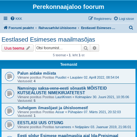
Perekonnaajaloo foorum
KKK
Registreeru
Logi sisse
O
Foorumi pealeht
Rahvusarhiivi ühisloome
Eestlased Esimeses maailmasõjas
t
Eestlased Esimeses maailmasõjas
s
Otsi
Täiendatud otsing
Uus teema
i
5 teemat •
1
. leht
1
-st
Teemasid
Palun aidake mõista
Viimane postitus Postitas
Puudist
«
Laupäev 02. Aprill 2022, 08:54:04
Vastuseid:
4
Namsingu saksa-vene-eesti sõnastik MÕISTEID
KUTSEALUSTE NIMEKIRJATETEST
Viimane postitus Postitas
LauriKreen
«
Kolmapäev 30. Juuni 2021, 10:35:06
Vastuseid:
5
Suhelgem ilmasõjast ja ühisloomest!
Viimane postitus Postitas
Assar
«
Pühapäev 07. Märts 2021, 20:32:03
Vastuseid:
1
EESTLASI UUS OTSING
Viimane postitus Postitas
turvamees
«
Neljapäev 03. Jaanuar 2019, 21:06:01
Eesti sõdur Esimese maailmasõja ajal Ida-Preisimaal