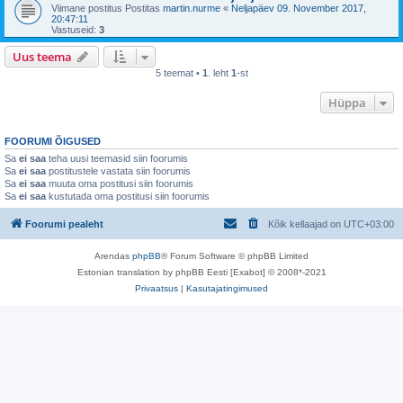
Viimane postitus Postitas
martin.nurme
«
Neljapäev 09. November 2017,
20:47:11
Vastuseid:
3
Uus teema
5 teemat •
1
. leht
1
-st
Hüppa
FOORUMI ÕIGUSED
Sa
ei saa
teha uusi teemasid siin foorumis
Sa
ei saa
postitustele vastata siin foorumis
Sa
ei saa
muuta oma postitusi siin foorumis
Sa
ei saa
kustutada oma postitusi siin foorumis
Foorumi pealeht
Kõik kellaajad on
UTC+03:00
Arendas
phpBB
® Forum Software © phpBB Limited
Estonian translation by phpBB Eesti [Exabot] © 2008*-2021
Privaatsus
|
Kasutajatingimused