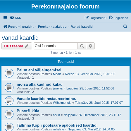
Perekonnaajaloo foorum
KKK
Registreeru
Logi sisse
O
Foorumi pealeht
Perekonna ajalugu
Vanad kaardid
t
Vanad kaardid
s
Otsi
Täiendatud otsing
Uus teema
i
7 teemat •
1
. leht
1
-st
Teemasid
Palun abi väljalugemisel
Viimane postitus Postitas
Madis
«
Reede 13. Veebruar 2026, 18:01:02
Vastuseid:
1
mõisa alla kuulnud külad
Viimane postitus Postitas
janelys
«
Laupäev 25. Juuni 2016, 11:52:06
Vastuseid:
2
Vanade kaartide restaureerimine.
Viimane postitus Postitas
Wilholmensis
«
Teisipäev 28. Juuli 2015, 17:07:07
Pustoši küla
Viimane postitus Postitas
arkin
«
Neljapäev 26. Detsember 2013, 23:11:12
Vastuseid:
3
Tallinna Kopli poolsaare ajaloolised kaardid.
Viimane postitus Postitas
ruheline
«
Neljapäev 03. Mai 2012, 14:34:05