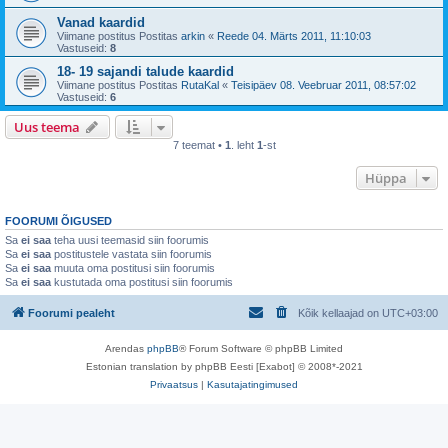
Vanad kaardid
Viimane postitus Postitas
arkin
«
Reede 04. Märts 2011, 11:10:03
Vastuseid:
8
18- 19 sajandi talude kaardid
Viimane postitus Postitas
RutaKal
«
Teisipäev 08. Veebruar 2011, 08:57:02
Vastuseid:
6
Uus teema
7 teemat •
1
. leht
1
-st
Hüppa
FOORUMI ÕIGUSED
Sa
ei saa
teha uusi teemasid siin foorumis
Sa
ei saa
postitustele vastata siin foorumis
Sa
ei saa
muuta oma postitusi siin foorumis
Sa
ei saa
kustutada oma postitusi siin foorumis
Foorumi pealeht
Kõik kellaajad on
UTC+03:00
Arendas
phpBB
® Forum Software © phpBB Limited
Estonian translation by phpBB Eesti [Exabot] © 2008*-2021
Privaatsus
|
Kasutajatingimused