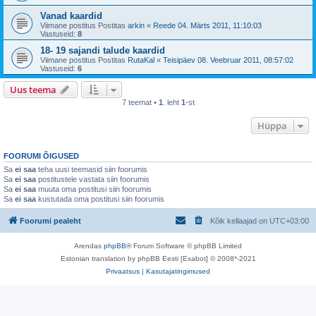
Vanad kaardid
Viimane postitus Postitas
arkin
«
Reede 04. Märts 2011, 11:10:03
Vastuseid:
8
18- 19 sajandi talude kaardid
Viimane postitus Postitas
RutaKal
«
Teisipäev 08. Veebruar 2011, 08:57:02
Vastuseid:
6
Uus teema
7 teemat •
1
. leht
1
-st
Hüppa
FOORUMI ÕIGUSED
Sa
ei saa
teha uusi teemasid siin foorumis
Sa
ei saa
postitustele vastata siin foorumis
Sa
ei saa
muuta oma postitusi siin foorumis
Sa
ei saa
kustutada oma postitusi siin foorumis
Foorumi pealeht
Kõik kellaajad on
UTC+03:00
Arendas
phpBB
® Forum Software © phpBB Limited
Estonian translation by phpBB Eesti [Exabot] © 2008*-2021
Privaatsus
|
Kasutajatingimused