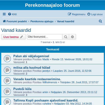
Perekonnaajaloo foorum
KKK
Registreeru
Logi sisse
O
Foorumi pealeht
Perekonna ajalugu
Vanad kaardid
t
Vanad kaardid
s
Otsi
Täiendatud otsing
Uus teema
i
7 teemat •
1
. leht
1
-st
Teemasid
Palun abi väljalugemisel
Viimane postitus Postitas
Madis
«
Reede 13. Veebruar 2026, 18:01:02
Vastuseid:
1
mõisa alla kuulnud külad
Viimane postitus Postitas
janelys
«
Laupäev 25. Juuni 2016, 11:52:06
Vastuseid:
2
Vanade kaartide restaureerimine.
Viimane postitus Postitas
Wilholmensis
«
Teisipäev 28. Juuli 2015, 17:07:07
Pustoši küla
Viimane postitus Postitas
arkin
«
Neljapäev 26. Detsember 2013, 23:11:12
Vastuseid:
3
Tallinna Kopli poolsaare ajaloolised kaardid.
Viimane postitus Postitas
ruheline
«
Neljapäev 03. Mai 2012, 14:34:05