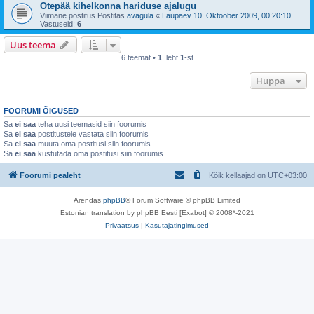
Otepää kihelkonna hariduse ajalugu
Viimane postitus Postitas
avagula
«
Laupäev 10. Oktoober 2009, 00:20:10
Vastuseid:
6
Uus teema
6 teemat •
1
. leht
1
-st
Hüppa
FOORUMI ÕIGUSED
Sa
ei saa
teha uusi teemasid siin foorumis
Sa
ei saa
postitustele vastata siin foorumis
Sa
ei saa
muuta oma postitusi siin foorumis
Sa
ei saa
kustutada oma postitusi siin foorumis
Foorumi pealeht
Kõik kellaajad on
UTC+03:00
Arendas
phpBB
® Forum Software © phpBB Limited
Estonian translation by phpBB Eesti [Exabot] © 2008*-2021
Privaatsus
|
Kasutajatingimused