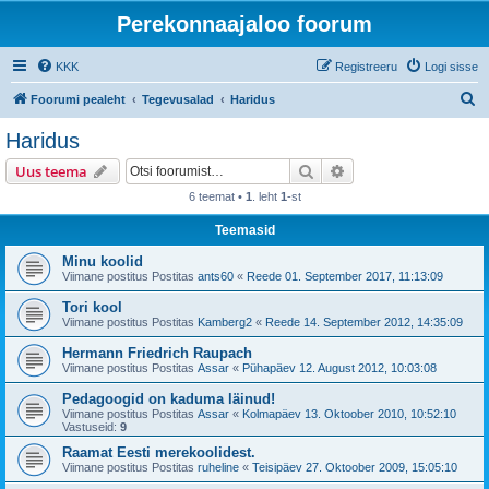
Perekonnaajaloo foorum
KKK
Registreeru
Logi sisse
O
Foorumi pealeht
Tegevusalad
Haridus
t
Haridus
s
Otsi
Täiendatud otsing
Uus teema
i
6 teemat •
1
. leht
1
-st
Teemasid
Minu koolid
Viimane postitus Postitas
ants60
«
Reede 01. September 2017, 11:13:09
Tori kool
Viimane postitus Postitas
Kamberg2
«
Reede 14. September 2012, 14:35:09
Hermann Friedrich Raupach
Viimane postitus Postitas
Assar
«
Pühapäev 12. August 2012, 10:03:08
Pedagoogid on kaduma läinud!
Viimane postitus Postitas
Assar
«
Kolmapäev 13. Oktoober 2010, 10:52:10
Vastuseid:
9
Raamat Eesti merekoolidest.
Viimane postitus Postitas
ruheline
«
Teisipäev 27. Oktoober 2009, 15:05:10